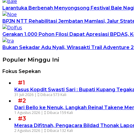
Larantuka Berbenah Menyongsong Festival Bale Nagi
BPJN NTT Rehabilitasi Jembatan Mamlasi, Jalur Stra
Gerakan 1.000 Pohon Filosi Dapat Apresiasi BPDAS, K
Bukan Sekadar Adu Nyali, Wirasakti Trail Adventure
Populer Minggu Ini
Fokus Sepekan
#1
Kasus Kopdit Swasti Sari : Bupati Kupang Tegak
31 Juli 2026 |
Dibaca 573 Kali
#2
Dari Bello ke Nenuk, Langkah Reinal Takene Men
1 Agustus 2026 |
Dibaca 159 Kali
#3
Merasa Difitnah, Pengacara Bildad Thonak Lapor
2 Agustus 2026 |
Dibaca 132 Kali