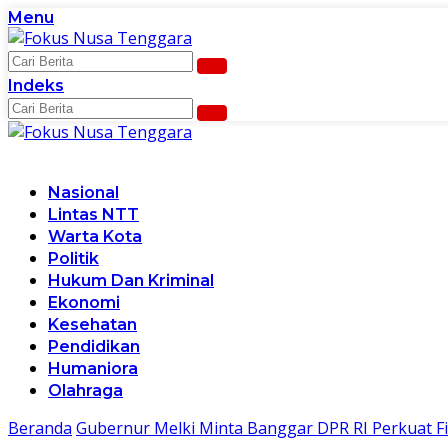
Langsung
Menu
ke
konten
Indeks
Nasional
Lintas NTT
Warta Kota
Politik
Hukum Dan Kriminal
Ekonomi
Kesehatan
Pendidikan
Humaniora
Olahraga
Beranda
Gubernur Melki Minta Banggar DPR RI Perkuat Fi