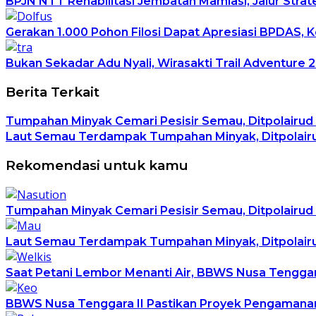
BPJN NTT Rehabilitasi Jembatan Mamlasi, Jalur Stra
Gerakan 1.000 Pohon Filosi Dapat Apresiasi BPDAS, K
Bukan Sekadar Adu Nyali, Wirasakti Trail Adventure
Berita Terkait
Tumpahan Minyak Cemari Pesisir Semau, Ditpolairu
Laut Semau Terdampak Tumpahan Minyak, Ditpolairud 
Rekomendasi untuk kamu
Tumpahan Minyak Cemari Pesisir Semau, Ditpolairu
Laut Semau Terdampak Tumpahan Minyak, Ditpolairud 
Saat Petani Lembor Menanti Air, BBWS Nusa Tenggara 
BBWS Nusa Tenggara II Pastikan Proyek Pengamanan