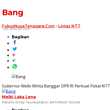
Bang
FokusNusaTenggara.Com
-
Lintas NTT
3 Juli 2026
3 Juli 2026
Bagikan
Gubernur Melki Minta Banggar DPR RI Perkuat Fiskal NTT, D
Melki Laka Lena
Penulis: Dicky Taunais
Editor: ANTONIUS TAOLIN