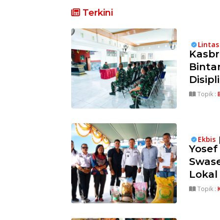
Fokus
Terkini
Nusa
Tenggara
Linta
Kasbr
Binta
Disipl
Topik :
Ekbis
Yosef
Swase
Lokal
Topik :