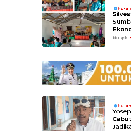
Hukum
Silve
Sumba
Ekon
Topik :
Hukum
Yosep
Cabut
Jadik