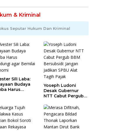
kum & Kriminal
okus Seputar Hukum Dan Kriminal
ester Sili Laba:
ayaan Budaya
Yoseph Ludoni
ba Harus
Desak Gubernur
indungi agar
NTT Cabut Pergub
nilai Ekonomi
BBM Bersubsidi:
Jangan Jadikan
SPBU Alat Tagih
Pajak