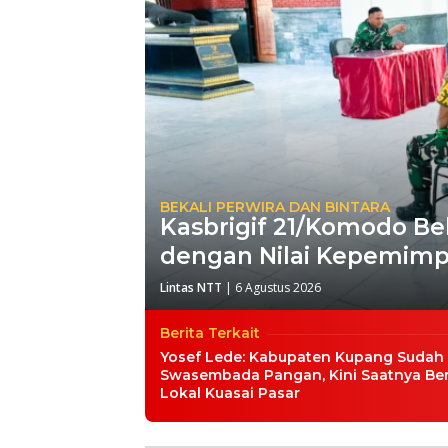
BEKALI PERWIRA DAN BINTARA
Kasbrigif 21/Komodo Bek
dengan Nilai Kepemimpin
Lintas NTT
|
6 Agustus 2026
Berita Terkait
Yosef Lede: Kabupaten Kupang Sudah
Swasembada Pangan, Kini Saatnya Be
Lokal Kuasai Pasar