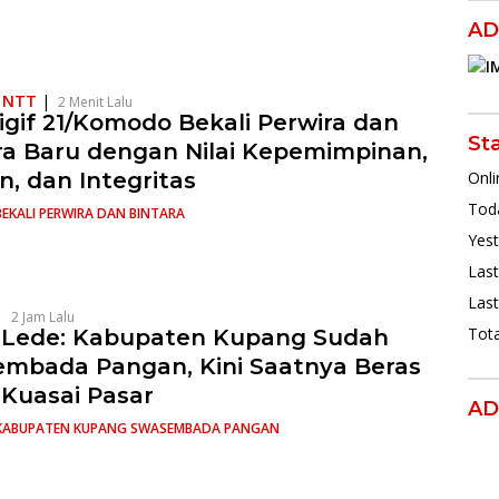
AD
s NTT
|
2 Menit Lalu
igif 21/Komodo Bekali Perwira dan
St
ra Baru dengan Nilai Kepemimpinan,
Onli
in, dan Integritas
Toda
BEKALI PERWIRA DAN BINTARA
Yest
Last
Last
|
2 Jam Lalu
Tota
 Lede: Kabupaten Kupang Sudah
mbada Pangan, Kini Saatnya Beras
 Kuasai Pasar
AD
KABUPATEN KUPANG SWASEMBADA PANGAN