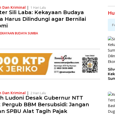
 Dan Kriminal
|
1 Hari Lalu
ster Sili Laba: Kekayaan Budaya
Hu
 Harus Dilindungi agar Bernilai
omi
F
KEKAYAAN BUDAYA SUMBA
Silv
Kek
Sum
Dil
Ber
 Dan Kriminal
|
2 Hari Lalu
h Ludoni Desak Gubernur NTT
 Pergub BBM Bersubsidi: Jangan
an SPBU Alat Tagih Pajak