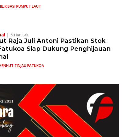
HILIRISASI RUMPUT LAUT
nal
|
5 Hari Lalu
t Raja Juli Antoni Pastikan Stok
 Fatukoa Siap Dukung Penghijauan
nal
MENHUT TINJAU FATUKOA