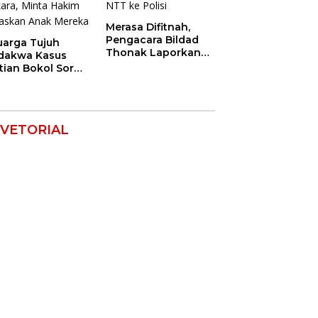
Merasa Difitnah,
Pengacara Bildad
uarga Tujuh
Thonak Laporkan
dakwa Kasus
Mantan Dirut Bank
tian Bokol Soroti
NTT ke Polisi
aan Rekayasa
kara, Minta
im Bebaskan
k Mereka
VETORIAL