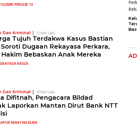
POLEMIK PERGUB 13
Kel
Ter
Bas
 Dan Kriminal
|
3 Hari Lalu
Dug
rga Tujuh Terdakwa Kasus Bastian
Per
 Soroti Dugaan Rekayasa Perkara,
Hak
Ana
 Hakim Bebaskan Anak Mereka
AD
REKAYASA KASUS
 Dan Kriminal
|
4 Hari Lalu
a Difitnah, Pengacara Bildad
k Laporkan Mantan Dirut Bank NTT
isi
LAPOR MANTAN KLIEN