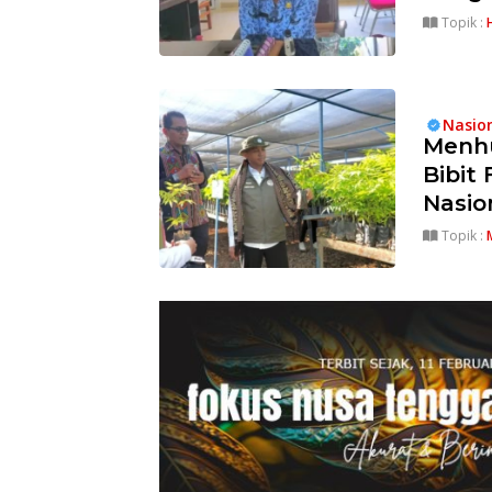
Topik :
Nasio
Menhu
Bibit
Nasio
Topik :