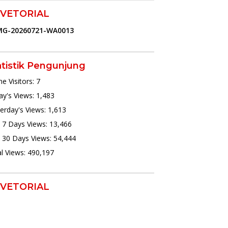
VETORIAL
atistik Pengunjung
ne Visitors:
7
y's Views:
1,483
erday's Views:
1,613
 7 Days Views:
13,466
 30 Days Views:
54,444
l Views:
490,197
VETORIAL