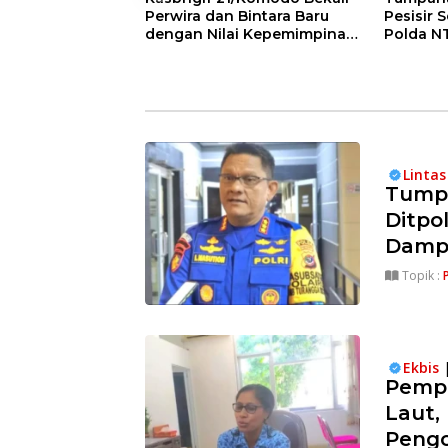
Perwira dan Bintara Baru
Pesisir 
dengan Nilai Kepemimpinan,
Polda N
Disiplin, dan Integritas
Kendali
Lingkun
Linta
Tumpa
Ditpo
Damp
Topik :
Ekbis
Pempr
Laut,
Pengo