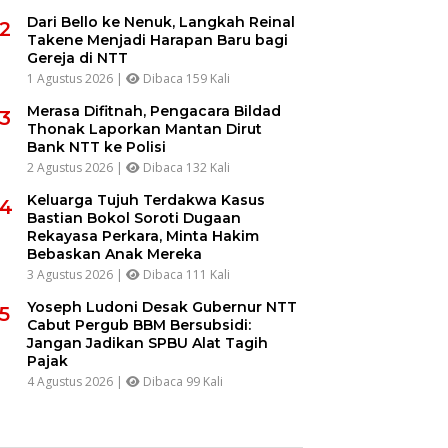
Dari Bello ke Nenuk, Langkah Reinal
2
Takene Menjadi Harapan Baru bagi
Gereja di NTT
1 Agustus 2026 |
Dibaca 159 Kali
Merasa Difitnah, Pengacara Bildad
3
Thonak Laporkan Mantan Dirut
Bank NTT ke Polisi
2 Agustus 2026 |
Dibaca 132 Kali
Keluarga Tujuh Terdakwa Kasus
4
Bastian Bokol Soroti Dugaan
Rekayasa Perkara, Minta Hakim
Bebaskan Anak Mereka
3 Agustus 2026 |
Dibaca 111 Kali
Yoseph Ludoni Desak Gubernur NTT
5
Cabut Pergub BBM Bersubsidi:
Jangan Jadikan SPBU Alat Tagih
Pajak
4 Agustus 2026 |
Dibaca 99 Kali