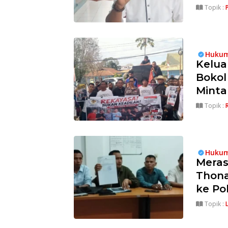
Topik :
Hukum
Kelua
Bokol
Minta
Topik :
Hukum
Meras
Thona
ke Pol
Topik :