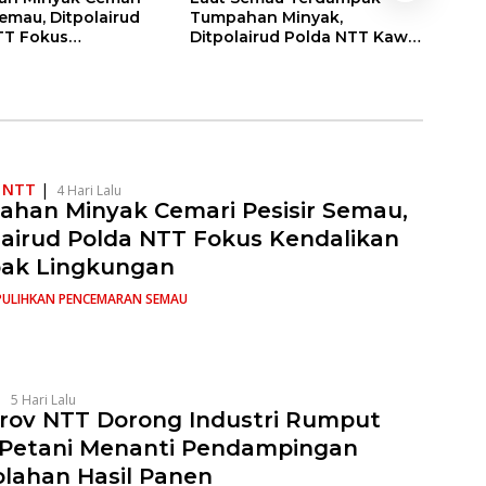
Semau, Ditpolairud
Tumpahan Minyak,
Saat
TT Fokus
Ditpolairud Polda NTT Kawal
Air,
kan Dampak
Mitigasi hingga Perairan
Perl
gan
Pulih
s NTT
|
4 Hari Lalu
han Minyak Cemari Pesisir Semau,
lairud Polda NTT Fokus Kendalikan
ak Lingkungan
PULIHKAN PENCEMARAN SEMAU
|
5 Hari Lalu
ov NTT Dorong Industri Rumput
 Petani Menanti Pendampingan
lahan Hasil Panen