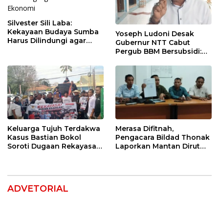
Silvester Sili Laba:
Kekayaan Budaya Sumba
Yoseph Ludoni Desak
Harus Dilindungi agar
Gubernur NTT Cabut
Bernilai Ekonomi
Pergub BBM Bersubsidi:
Jangan Jadikan SPBU Alat
Tagih Pajak
Keluarga Tujuh Terdakwa
Merasa Difitnah,
Kasus Bastian Bokol
Pengacara Bildad Thonak
Soroti Dugaan Rekayasa
Laporkan Mantan Dirut
Perkara, Minta Hakim
Bank NTT ke Polisi
Bebaskan Anak Mereka
ADVETORIAL