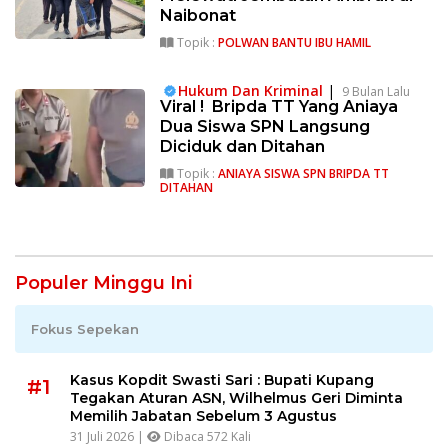
Naibonat
Topik :
POLWAN BANTU IBU HAMIL
Hukum Dan Kriminal
|
9 Bulan Lalu
Viral ! Bripda TT Yang Aniaya
Dua Siswa SPN Langsung
Diciduk dan Ditahan
Topik :
ANIAYA SISWA SPN BRIPDA TT
DITAHAN
Populer Minggu Ini
Fokus Sepekan
Kasus Kopdit Swasti Sari : Bupati Kupang
#1
Tegakan Aturan ASN, Wilhelmus Geri Diminta
Memilih Jabatan Sebelum 3 Agustus
31 Juli 2026 |
Dibaca 572 Kali