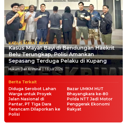
KASUS MAYAT BAYI
Kasus Mayat Bayi di Bendungan Haekrit
Belu Terungkap, Polisi Amankan
Sepasang Terduga Pelaku di Kupang
Hukum Dan Kriminal
|
18 Juli 2026
Berita Terkait
Diduga Serobot Lahan
Bazar UMKM HUT
Warga untuk Proyek
Bhayangkara ke-80
Jalan Nasional di
Polda NTT Jadi Motor
Pantar, PT Tiga Dara
Penggerak Ekonomi
Terancam Dilaporkan ke
Rakyat
Polisi