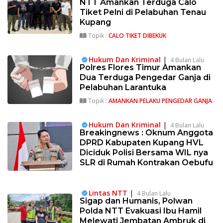
NTT Amankan Terduga Calo
Tiket Pelni di Pelabuhan Tenau
Kupang
Topik :
CALO TIKET DIBEKUK
Hukum Dan Kriminal
|
4 Bulan Lalu
Polres Flores Timur Amankan
Dua Terduga Pengedar Ganja di
Pelabuhan Larantuka
Topik :
AMANKAN PELAKU PENGEDAR GANJA
Hukum Dan Kriminal
|
4 Bulan Lalu
Breakingnews : Oknum Anggota
DPRD Kabupaten Kupang HVL
Diciduk Polisi Bersama WIL nya
SLR di Rumah Kontrakan Oebufu
Lintas NTT
|
4 Bulan Lalu
Sigap dan Humanis, Polwan
Polda NTT Evakuasi Ibu Hamil
Melewati Jembatan Ambruk di