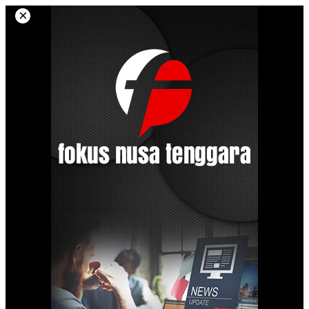
Langsung
×
ke
konten