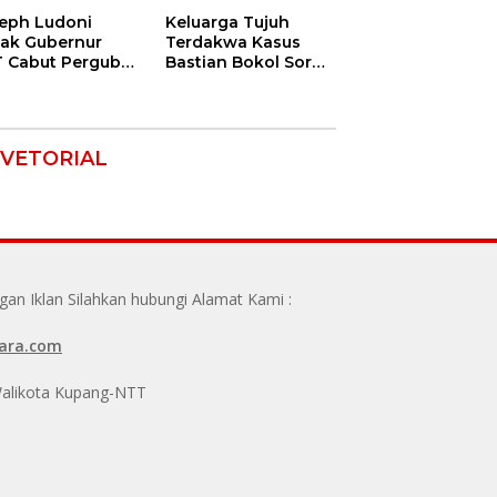
eph Ludoni
Keluarga Tujuh
ak Gubernur
Terdakwa Kasus
 Cabut Pergub
Bastian Bokol Soroti
 Bersubsidi:
Dugaan Rekayasa
gan Jadikan
Perkara, Minta
U Alat Tagih
Hakim Bebaskan
ak
Anak Mereka
VETORIAL
n Iklan Silahkan hubungi Alamat Kami :
ara.com
 Walikota Kupang-NTT