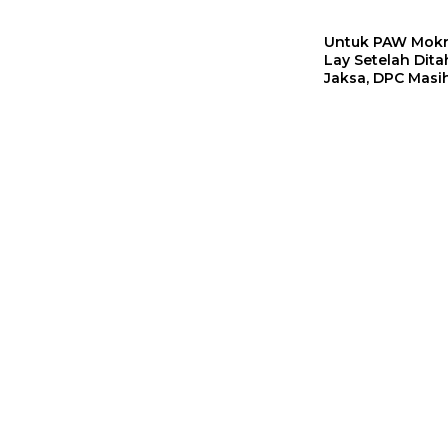
Pimpin Flores Timur
Untuk PAW Mokr
Lay Setelah Dit
Jaksa, DPC Masi
Menungu DPD
Hanura NTT