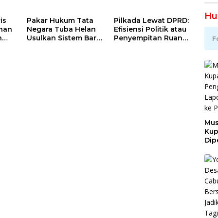
Hu
is
Pakar Hukum Tata
Pilkada Lewat DPRD:
ahan
Negara Tuba Helan
Efisiensi Politik atau
h
Usulkan Sistem Baru
Penyempitan Ruang
F
Jika Pilkada
Demokrasi Lokal ?
Langsung dan DPRD
Gagal
Mus
Ku
Dip
Pen
Lap
Ora