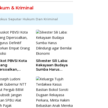
kum & Kriminal
okus Seputar Hukum Dan Kriminal
kot PBVSI Kota
Silvester Sili Laba:
pang
Kekayaan Budaya
ersoalkan,
Sumba Harus
gurus Definitif
Dilindungi agar
orkan Empat
Bernilai Ekonomi
ng ke Polisi