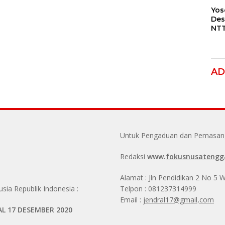
Yos
Des
NTT
BBM
Jan
SPB
Paj
AD
Untuk Pengaduan dan Pemasanga
Redaksi
www.
fokusnusatengg
Alamat : Jln Pendidikan 2 No 5
ia Republik Indonesia :
Telpon : 081237314999
Email :
jendral17@gmail,com
AL 17 DESEMBER 2020