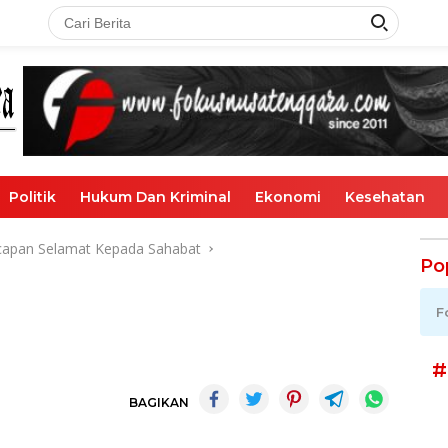
Politik
Hukum Dan Kriminal
Ekonomi
Kesehatan
 Ucapan Selamat Kepada Sahabat
Po
F
#
BAGIKAN