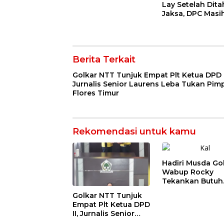
Lay Setelah Dit
Jaksa, DPC Masi
Menungu DPD
Hanura NTT
Berita Terkait
Golkar NTT Tunjuk Empat Plt Ketua DPD I
Jurnalis Senior Laurens Leba Tukan Pim
Flores Timur
Rekomendasi untuk kamu
Hadiri Musda Gol
Wabup Rocky
Tekankan Butuh
Kebersamaan Di
Golkar NTT Tunjuk
Perbedaan Polit
Empat Plt Ketua DPD
Untuk Bangun A
II, Jurnalis Senior
Laurens Leba Tukan