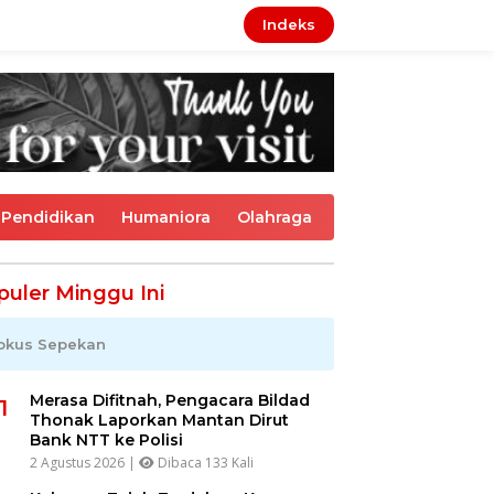
Indeks
Pendidikan
Humaniora
Olahraga
puler Minggu Ini
okus Sepekan
Merasa Difitnah, Pengacara Bildad
1
Thonak Laporkan Mantan Dirut
Bank NTT ke Polisi
2 Agustus 2026 |
Dibaca 133 Kali