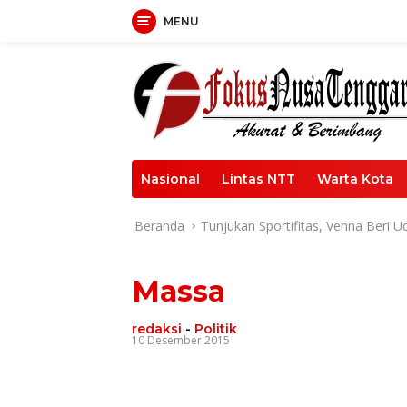
Langsung
MENU
ke
konten
Nasional
Lintas NTT
Warta Kota
Beranda
Tunjukan Sportifitas, Venna Beri
Massa
redaksi
-
Politik
10 Desember 2015