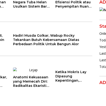
AD
ahan
Negara Tuba Helan
Efisiensi Politik atau
h
Usulkan Sistem Baru
Penyempitan Ruang
Jika Pilkada
Demokrasi Lokal ?
Langsung dan DPRD
Gagal
St
Onli
I,
Hadiri Musda Golkar, Wabup Rocky
pin
Tekankan Butuh Kebersamaan Diatas
Toda
Perbedaan Politik Untuk Bangun Alor
Yest
Last
Last
Tota
Ketika Mokris Lay
Dipasung
kar,
Anatomi Kekuasaan
Kepentingan,
yang Memecah Diri:
AD
Hanura NTT Pilih
Radikalitas Ekaristi
Tunggu Mekanisme
atas
dalam Filsafat
Partai
ik
Politik
lor
Kepemimpinan