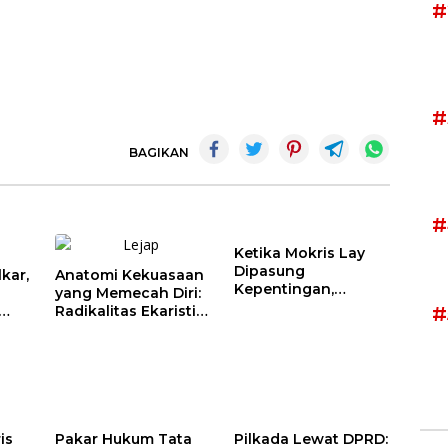
#
#
BAGIKAN
#
Ketika Mokris Lay
Dipasung
kar,
Anatomi Kekuasaan
Kepentingan,
yang Memecah Diri:
Hanura NTT Pilih
Radikalitas Ekaristi
#
Tunggu Mekanisme
atas
dalam Filsafat
Partai
ik
Politik
lor
Kepemimpinan
is
Pakar Hukum Tata
Pilkada Lewat DPRD: