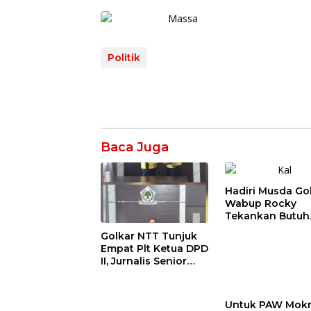
Politik
Baca Juga
Hadiri Musda Gol
Wabup Rocky
Tekankan Butuh
Kebersamaan Di
Golkar NTT Tunjuk
Perbedaan Polit
Empat Plt Ketua DPD
Untuk Bangun A
II, Jurnalis Senior
Laurens Leba Tukan
Pimpin Flores Timur
Untuk PAW Mokr