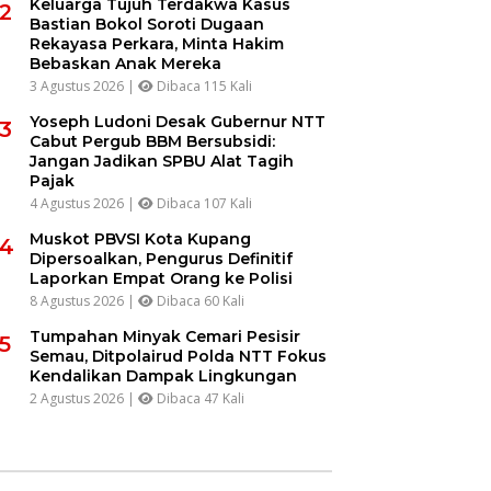
Keluarga Tujuh Terdakwa Kasus
2
Bastian Bokol Soroti Dugaan
Rekayasa Perkara, Minta Hakim
Bebaskan Anak Mereka
3 Agustus 2026 |
Dibaca 115 Kali
Yoseph Ludoni Desak Gubernur NTT
3
Cabut Pergub BBM Bersubsidi:
Jangan Jadikan SPBU Alat Tagih
Pajak
4 Agustus 2026 |
Dibaca 107 Kali
Muskot PBVSI Kota Kupang
4
Dipersoalkan, Pengurus Definitif
Laporkan Empat Orang ke Polisi
8 Agustus 2026 |
Dibaca 60 Kali
Tumpahan Minyak Cemari Pesisir
5
Semau, Ditpolairud Polda NTT Fokus
Kendalikan Dampak Lingkungan
2 Agustus 2026 |
Dibaca 47 Kali