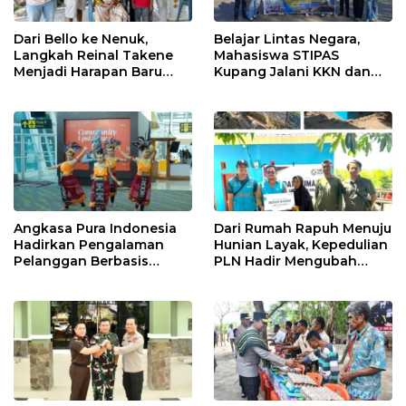
Dari Bello ke Nenuk,
Belajar Lintas Negara,
Langkah Reinal Takene
Mahasiswa STIPAS
Menjadi Harapan Baru
Kupang Jalani KKN dan
bagi Gereja di NTT
PKL Internasional di
Timor Leste
Angkasa Pura Indonesia
Dari Rumah Rapuh Menuju
Hadirkan Pengalaman
Hunian Layak, Kepedulian
Pelanggan Berbasis
PLN Hadir Mengubah
Budaya di Bandara El Tari
Hidup Ibu Laka Mau
Kupang