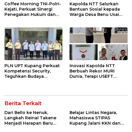
Coffee Morning TNI-Polri-
Kapolda NTT Salurkan
Kejati, Perkuat Sinergi
Bantuan Sosial kepada
Penegakan Hukum dan
Warga Desa Benu Usai
Stabilitas Keamanan di
Resmikan Jembatan
NTT
Merah Putih
PLN UPT Kupang Perkuat
Inovasi Kapolda NTT
Kompetensi Security,
Berbuah Rekor MURI
Teguhkan Budaya
Dunia, Terapi USEFT
Keselamatan dan
Layani 11.663 Peserta
Pelayanan Prima
Berita Terkait
Dari Bello ke Nenuk,
Belajar Lintas Negara,
Langkah Reinal Takene
Mahasiswa STIPAS
Menjadi Harapan Baru
Kupang Jalani KKN dan
bagi Gereja di NTT
PKL Internasional di