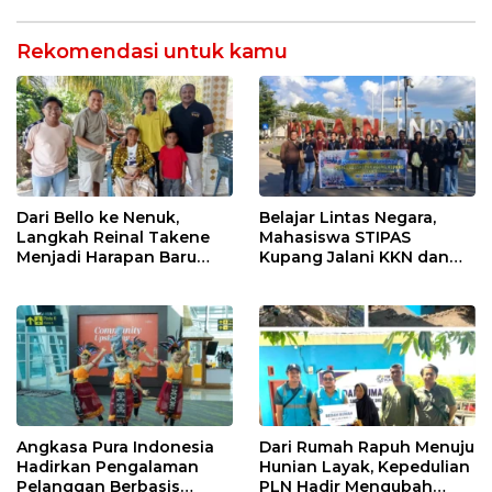
Timor Leste
Rekomendasi untuk kamu
Dari Bello ke Nenuk,
Belajar Lintas Negara,
Langkah Reinal Takene
Mahasiswa STIPAS
Menjadi Harapan Baru
Kupang Jalani KKN dan
bagi Gereja di NTT
PKL Internasional di
Timor Leste
Angkasa Pura Indonesia
Dari Rumah Rapuh Menuju
Hadirkan Pengalaman
Hunian Layak, Kepedulian
Pelanggan Berbasis
PLN Hadir Mengubah