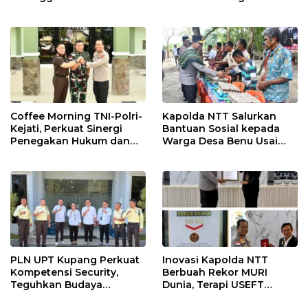
Budaya di Bandara El Tari
Hidup Ibu Laka Mau
Kupang
Coffee Morning TNI-Polri-
Kapolda NTT Salurkan
Kejati, Perkuat Sinergi
Bantuan Sosial kepada
Penegakan Hukum dan
Warga Desa Benu Usai
Stabilitas Keamanan di
Resmikan Jembatan
NTT
Merah Putih
PLN UPT Kupang Perkuat
Inovasi Kapolda NTT
Kompetensi Security,
Berbuah Rekor MURI
Teguhkan Budaya
Dunia, Terapi USEFT
Keselamatan dan
Layani 11.663 Peserta