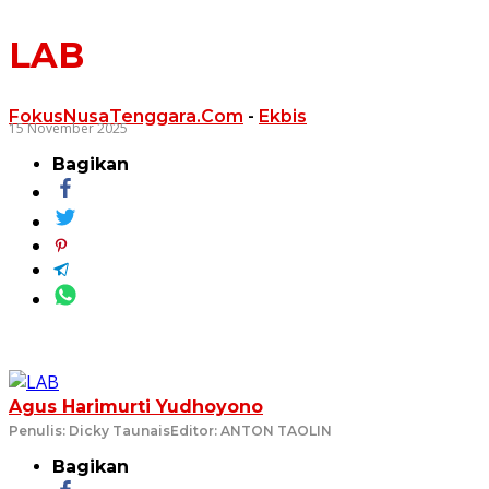
LAB
FokusNusaTenggara.Com
-
Ekbis
15 November 2025
Bagikan
Agus Harimurti Yudhoyono
Penulis: Dicky Taunais
Editor: ANTON TAOLIN
Bagikan