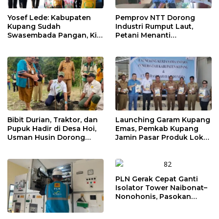
Yosef Lede: Kabupaten
Pemprov NTT Dorong
Kupang Sudah
Industri Rumput Laut,
Swasembada Pangan, Kini
Petani Menanti
Saatnya Beras Lokal
Pendampingan
Kuasai Pasar
Pengolahan Hasil Panen
Bibit Durian, Traktor, dan
Launching Garam Kupang
Pupuk Hadir di Desa Hoi,
Emas, Pemkab Kupang
Usman Husin Dorong
Jamin Pasar Produk Lokal
Kebangkitan Ekonomi
hingga Bidik Jakarta
Jemaat
PLN Gerak Cepat Ganti
Isolator Tower Naibonat–
Nonohonis, Pasokan
Listrik NTT Tetap Andal