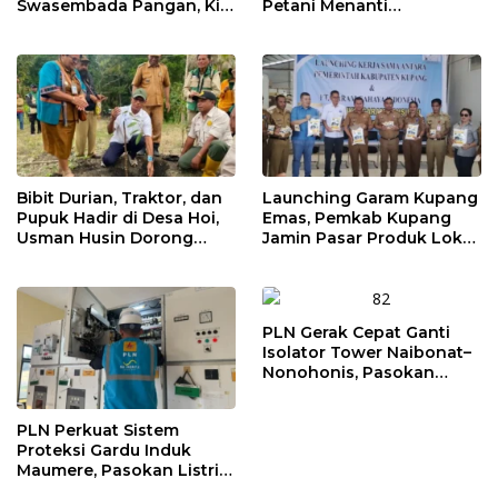
Swasembada Pangan, Kini
Petani Menanti
Saatnya Beras Lokal
Pendampingan
Kuasai Pasar
Pengolahan Hasil Panen
Bibit Durian, Traktor, dan
Launching Garam Kupang
Pupuk Hadir di Desa Hoi,
Emas, Pemkab Kupang
Usman Husin Dorong
Jamin Pasar Produk Lokal
Kebangkitan Ekonomi
hingga Bidik Jakarta
Jemaat
PLN Gerak Cepat Ganti
Isolator Tower Naibonat–
Nonohonis, Pasokan
Listrik NTT Tetap Andal
PLN Perkuat Sistem
Proteksi Gardu Induk
Maumere, Pasokan Listrik
Flores Dipastikan Tetap