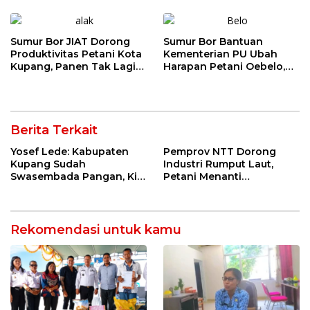
Andal
Sumur Bor JIAT Dorong
Sumur Bor Bantuan
Produktivitas Petani Kota
Kementerian PU Ubah
Kupang, Panen Tak Lagi
Harapan Petani Oebelo,
Bergantung Musim
Produksi Hortikultura Siap
Meningkat
Berita Terkait
Yosef Lede: Kabupaten
Pemprov NTT Dorong
Kupang Sudah
Industri Rumput Laut,
Swasembada Pangan, Kini
Petani Menanti
Saatnya Beras Lokal
Pendampingan
Kuasai Pasar
Pengolahan Hasil Panen
Rekomendasi untuk kamu