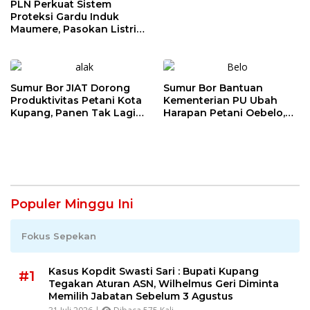
PLN Perkuat Sistem
Proteksi Gardu Induk
Maumere, Pasokan Listrik
Flores Dipastikan Tetap
Andal
Sumur Bor JIAT Dorong
Sumur Bor Bantuan
Produktivitas Petani Kota
Kementerian PU Ubah
Kupang, Panen Tak Lagi
Harapan Petani Oebelo,
Bergantung Musim
Produksi Hortikultura Siap
Meningkat
Populer Minggu Ini
Fokus Sepekan
Kasus Kopdit Swasti Sari : Bupati Kupang
#1
Tegakan Aturan ASN, Wilhelmus Geri Diminta
Memilih Jabatan Sebelum 3 Agustus