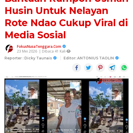
Husin Untuk Nelayan
Rote Ndao Cukup Viral di
Media Sosial
FokusNusaTenggara.Com
23 Mei 2026
| Dibaca 41 Kali
Reporter : Dicky Taunais
Editor: ANTONIUS TAOLIN