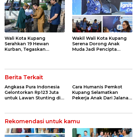
Wali Kota Kupang
Wakil Wali Kota Kupang
Serahkan 19 Hewan
Serena Dorong Anak
Kurban, Tegaskan
Muda Jadi Pencipta
Semangat Keikhlasan dan
Teknologi
Harmoni Keberagaman
Berita Terkait
Angkasa Pura Indonesia
Cara Humanis Pemkot
Gelontorkan Rp123 Juta
Kupang Selamatkan
untuk Lawan Stunting di
Pekerja Anak Dari Jalanan
Kota Kupang
ke Rumah
Rekomendasi untuk kamu