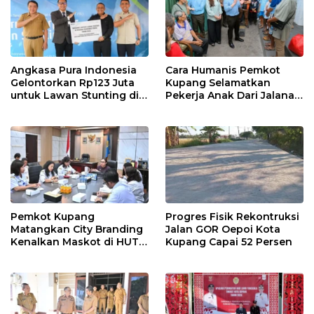
Angkasa Pura Indonesia
Cara Humanis Pemkot
Gelontorkan Rp123 Juta
Kupang Selamatkan
untuk Lawan Stunting di
Pekerja Anak Dari Jalanan
Kota Kupang
ke Rumah
Pemkot Kupang
Progres Fisik Rekontruksi
Matangkan City Branding
Jalan GOR Oepoi Kota
Kenalkan Maskot di HUT
Kupang Capai 52 Persen
ke-81 RI