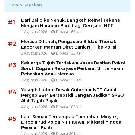
Fokus Sepekan
Dari Bello ke Nenuk, Langkah Reinal Takene
#1
Menjadi Harapan Baru bagi Gereja di NTT
1 Agustus 2026 |
Dibaca 165 Kali
Merasa Difitnah, Pengacara Bildad Thonak
#2
Laporkan Mantan Dirut Bank NTT ke Polisi
2 Agustus 2026 |
Dibaca 132 Kali
Keluarga Tujuh Terdakwa Kasus Bastian Bokol
#3
Soroti Dugaan Rekayasa Perkara, Minta Hakim
Bebaskan Anak Mereka
3 Agustus 2026 |
Dibaca 115 Kali
Yoseph Ludoni Desak Gubernur NTT Cabut
#4
Pergub BBM Bersubsidi: Jangan Jadikan SPBU
Alat Tagih Pajak
4 Agustus 2026 |
Dibaca 102 Kali
Laut Semau Terdampak Tumpahan Minyak,
#5
Ditpolairud Polda NTT Kawal Mitigasi hingga
Perairan Pulih
1 Agustus 2026 |
Dibaca 86 Kali