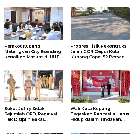
Pemkot Kupang
Progres Fisik Rekontruksi
Matangkan City Branding
Jalan GOR Oepoi Kota
Kenalkan Maskot di HUT
Kupang Capai 52 Persen
ke-81 RI
Sekot Jeffry Sidak
Wali Kota Kupang
Sejumlah OPD, Pegawai
Tegaskan Pancasila Harus
Tak Disiplin Bakal
Hidup dalam Tindakan
Dievaluasi
Nyata