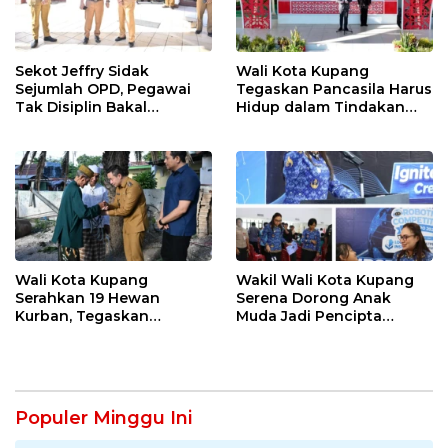
Sekot Jeffry Sidak
Wali Kota Kupang
Sejumlah OPD, Pegawai
Tegaskan Pancasila Harus
Tak Disiplin Bakal
Hidup dalam Tindakan
Dievaluasi
Nyata
Wali Kota Kupang
Wakil Wali Kota Kupang
Serahkan 19 Hewan
Serena Dorong Anak
Kurban, Tegaskan
Muda Jadi Pencipta
Semangat Keikhlasan dan
Teknologi
Harmoni Keberagaman
Populer Minggu Ini