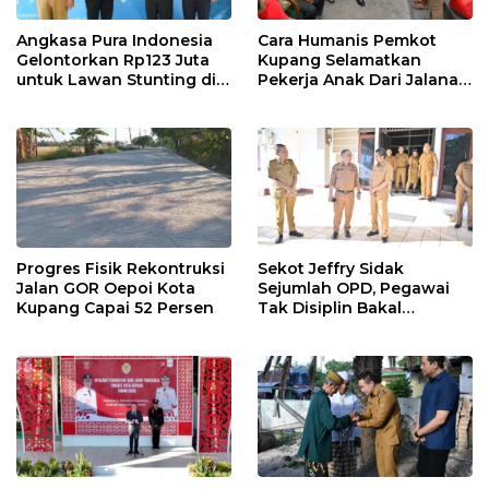
Angkasa Pura Indonesia
Cara Humanis Pemkot
Gelontorkan Rp123 Juta
Kupang Selamatkan
untuk Lawan Stunting di
Pekerja Anak Dari Jalanan
Kota Kupang
ke Rumah
Progres Fisik Rekontruksi
Sekot Jeffry Sidak
Jalan GOR Oepoi Kota
Sejumlah OPD, Pegawai
Kupang Capai 52 Persen
Tak Disiplin Bakal
Dievaluasi