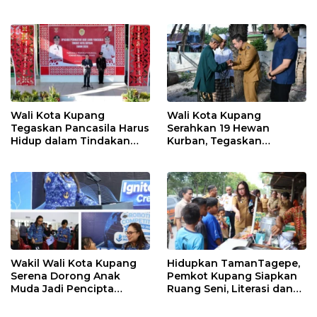
Dievaluasi
Wali Kota Kupang
Wali Kota Kupang
Tegaskan Pancasila Harus
Serahkan 19 Hewan
Hidup dalam Tindakan
Kurban, Tegaskan
Nyata
Semangat Keikhlasan dan
Harmoni Keberagaman
Wakil Wali Kota Kupang
Hidupkan TamanTagepe,
Serena Dorong Anak
Pemkot Kupang Siapkan
Muda Jadi Pencipta
Ruang Seni, Literasi dan
Teknologi
Ekonomi Kreatif