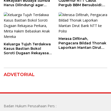
Kekayaan Budaya Sumba
Gubernur NTT Cabut
Harus Dilindungi agar
Pergub BBM Bersubsidi:
Bernilai Ekonomi
Jangan Jadikan SPBU Alat
Tagih Pajak
Merasa Difitnah,
Pengacara Bildad Thonak
Keluarga Tujuh Terdakwa
Laporkan Mantan Dirut
Kasus Bastian Bokol
Bank NTT ke Polisi
Soroti Dugaan Rekayasa
Perkara, Minta Hakim
Bebaskan Anak Mereka
ADVETORIAL
Badan Hukum Perusahaan Pers :