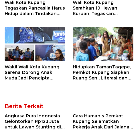
Wali Kota Kupang
Wali Kota Kupang
Tegaskan Pancasila Harus
Serahkan 19 Hewan
Hidup dalam Tindakan
Kurban, Tegaskan
Nyata
Semangat Keikhlasan dan
Harmoni Keberagaman
Wakil Wali Kota Kupang
Hidupkan TamanTagepe,
Serena Dorong Anak
Pemkot Kupang Siapkan
Muda Jadi Pencipta
Ruang Seni, Literasi dan
Teknologi
Ekonomi Kreatif
Berita Terkait
Angkasa Pura Indonesia
Cara Humanis Pemkot
Gelontorkan Rp123 Juta
Kupang Selamatkan
untuk Lawan Stunting di
Pekerja Anak Dari Jalanan
Kota Kupang
ke Rumah