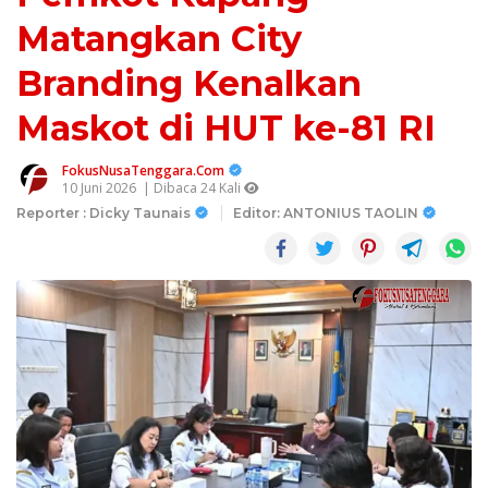
Matangkan City
Branding Kenalkan
Maskot di HUT ke-81 RI
FokusNusaTenggara.Com
10 Juni 2026
| Dibaca 24 Kali
Reporter : Dicky Taunais
Editor: ANTONIUS TAOLIN