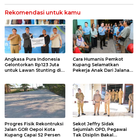
Rekomendasi untuk kamu
Angkasa Pura Indonesia
Cara Humanis Pemkot
Gelontorkan Rp123 Juta
Kupang Selamatkan
untuk Lawan Stunting di
Pekerja Anak Dari Jalanan
Kota Kupang
ke Rumah
Progres Fisik Rekontruksi
Sekot Jeffry Sidak
Jalan GOR Oepoi Kota
Sejumlah OPD, Pegawai
Kupang Capai 52 Persen
Tak Disiplin Bakal