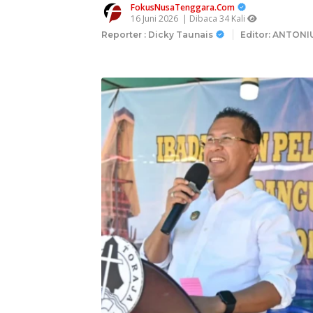
FokusNusaTenggara.Com
16 Juni 2026
| Dibaca 34 Kali
Reporter : Dicky Taunais
Editor: ANTONI