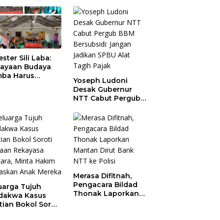
ester Sili Laba:
ayaan Budaya
ba Harus
Yoseph Ludoni
indungi agar
Desak Gubernur
nilai Ekonomi
NTT Cabut Pergub
BBM Bersubsidi:
Jangan Jadikan
SPBU Alat Tagih
Pajak
Merasa Difitnah,
Pengacara Bildad
uarga Tujuh
Thonak Laporkan
dakwa Kasus
Mantan Dirut Bank
tian Bokol Soroti
NTT ke Polisi
aan Rekayasa