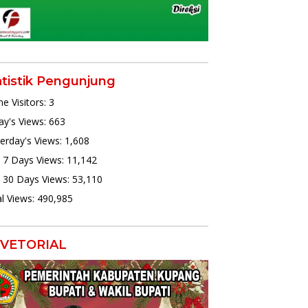
atistik Pengunjung
ne Visitors:
3
y's Views:
663
erday's Views:
1,608
 7 Days Views:
11,142
 30 Days Views:
53,110
l Views:
490,985
VETORIAL