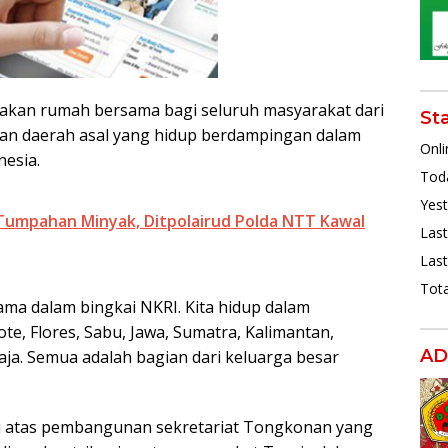
kan rumah bersama bagi seluruh masyarakat dari
St
 dan daerah asal yang hidup berdampingan dalam
Onli
nesia.
Toda
Yest
umpahan Minyak, Ditpolairud Polda NTT Kawal
Last
Last
Tota
a dalam bingkai NKRI. Kita hidup dalam
e, Flores, Sabu, Jawa, Sumatra, Kalimantan,
AD
aja. Semua adalah bagian dari keluarga besar
i atas pembangunan sekretariat Tongkonan yang