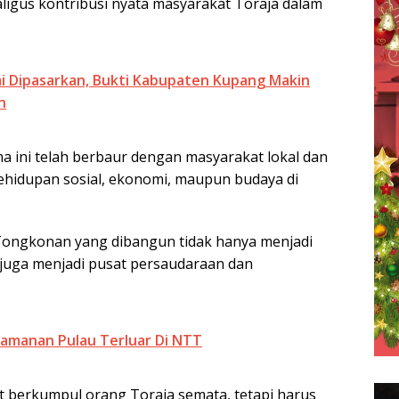
kaligus kontribusi nyata masyarakat Toraja dalam
i Dipasarkan, Bukti Kabupaten Kupang Makin
n
a ini telah berbaur dengan masyarakat lokal dan
kehidupan sosial, ekonomi, maupun budaya di
t Tongkonan yang dibangun tidak hanya menjadi
 juga menjadi pusat persaudaraan dan
amanan Pulau Terluar Di NTT
t berkumpul orang Toraja semata, tetapi harus