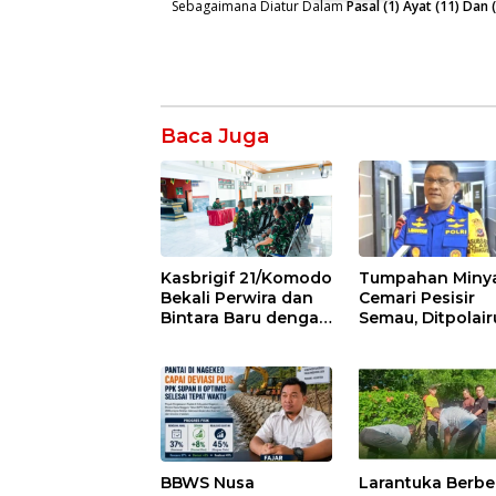
Sebagaimana Diatur Dalam
Pasal (1) Ayat (11) Da
Baca Juga
Kasbrigif 21/Komodo
Tumpahan Miny
Bekali Perwira dan
Cemari Pesisir
Bintara Baru dengan
Semau, Ditpolai
Nilai Kepemimpinan,
Polda NTT Foku
Disiplin, dan
Kendalikan Dam
Integritas
Lingkungan
BBWS Nusa
Larantuka Berb