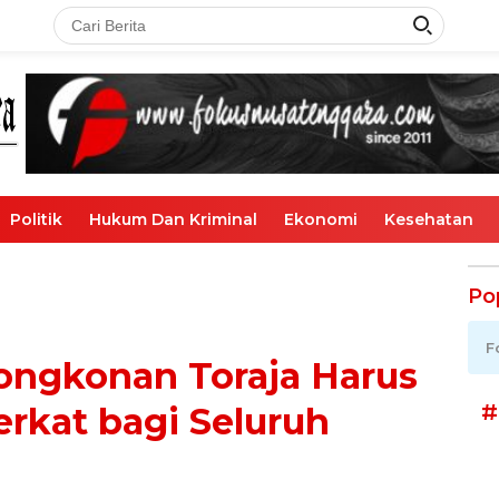
Politik
Hukum Dan Kriminal
Ekonomi
Kesehatan
Po
F
Tongkonan Toraja Harus
#
rkat bagi Seluruh