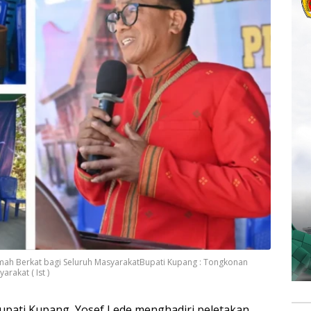
mah Berkat bagi Seluruh MasyarakatBupati Kupang : Tongkonan
rakat ( Ist )
ati Kupang, Yosef Lede menghadiri peletakan