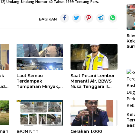
n (12) Undang-Undang Nomor 40 Tahun 1999 Tentang Pers.
BAGIKAN
Silv
Kek
Sum
Dil
Ber
ak
Laut Semau
Saat Petani Lembor
Terdampak
Menanti Air, BBWS
rud
Tumpahan Minyak,
Nusa Tenggara II
s
Ditpolairud Polda
Perluas JIAT Hadapi
pak
NTT Kawal Mitigasi
El Nino
hingga Perairan
Pulih
Kel
Ter
Bas
Dug
enah
BPJN NTT
Gerakan 1.000