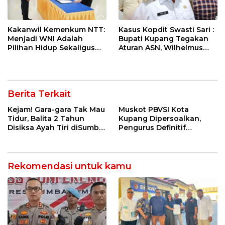
Kakanwil Kemenkum NTT:
Kasus Kopdit Swasti Sari :
Menjadi WNI Adalah
Bupati Kupang Tegakan
Pilihan Hidup Sekaligus
Aturan ASN, Wilhelmus
Tanggung Jawab
Geri Diminta Memilih
Kebangsaan
Jabatan Sebelum 3
Agustus
Berita Terkait
Kejam! Gara-gara Tak Mau
Muskot PBVSI Kota
Tidur, Balita 2 Tahun
Kupang Dipersoalkan,
Disiksa Ayah Tiri diSumba
Pengurus Definitif
Timur : Dicambuk Kabel,
Laporkan Empat Orang ke
Mata Dioles Balsem
Polisi
hingga Direndam Air Es
Rekomendasi untuk kamu