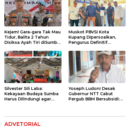
Kejam! Gara-gara Tak Mau
Muskot PBVSI Kota
Tidur, Balita 2 Tahun
Kupang Dipersoalkan,
Disiksa Ayah Tiri diSumba
Pengurus Definitif
Timur : Dicambuk Kabel,
Laporkan Empat Orang ke
Mata Dioles Balsem
Polisi
hingga Direndam Air Es
Silvester Sili Laba:
Yoseph Ludoni Desak
Kekayaan Budaya Sumba
Gubernur NTT Cabut
Harus Dilindungi agar
Pergub BBM Bersubsidi:
Bernilai Ekonomi
Jangan Jadikan SPBU Alat
Tagih Pajak
ADVETORIAL