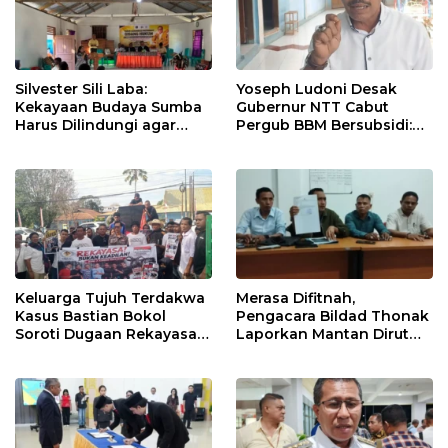
Silvester Sili Laba:
Yoseph Ludoni Desak
Kekayaan Budaya Sumba
Gubernur NTT Cabut
Harus Dilindungi agar
Pergub BBM Bersubsidi:
Bernilai Ekonomi
Jangan Jadikan SPBU Alat
Tagih Pajak
Keluarga Tujuh Terdakwa
Merasa Difitnah,
Kasus Bastian Bokol
Pengacara Bildad Thonak
Soroti Dugaan Rekayasa
Laporkan Mantan Dirut
Perkara, Minta Hakim
Bank NTT ke Polisi
Bebaskan Anak Mereka