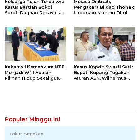
Keluarga Tujuh Terdakwa
Merasa Difitnah,
Kasus Bastian Bokol
Pengacara Bildad Thonak
Soroti Dugaan Rekayasa
Laporkan Mantan Dirut
Perkara, Minta Hakim
Bank NTT ke Polisi
Bebaskan Anak Mereka
Kakanwil Kemenkum NTT:
Kasus Kopdit Swasti Sari :
Menjadi WNI Adalah
Bupati Kupang Tegakan
Pilihan Hidup Sekaligus
Aturan ASN, Wilhelmus
Tanggung Jawab
Geri Diminta Memilih
Kebangsaan
Jabatan Sebelum 3
Agustus
Populer Minggu Ini
Fokus Sepekan