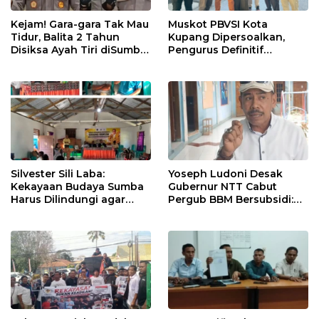
Kejam! Gara-gara Tak Mau
Muskot PBVSI Kota
Tidur, Balita 2 Tahun
Kupang Dipersoalkan,
Disiksa Ayah Tiri diSumba
Pengurus Definitif
Timur : Dicambuk Kabel,
Laporkan Empat Orang ke
Mata Dioles Balsem
Polisi
hingga Direndam Air Es
Silvester Sili Laba:
Yoseph Ludoni Desak
Kekayaan Budaya Sumba
Gubernur NTT Cabut
Harus Dilindungi agar
Pergub BBM Bersubsidi:
Bernilai Ekonomi
Jangan Jadikan SPBU Alat
Tagih Pajak