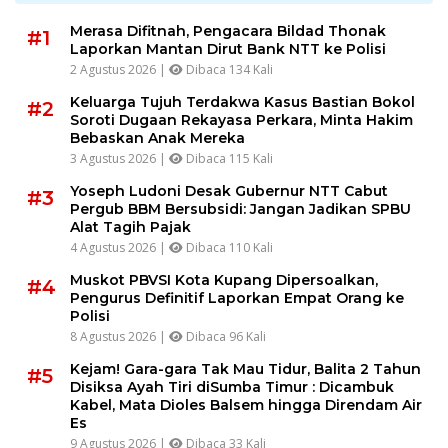
Merasa Difitnah, Pengacara Bildad Thonak
#1
Laporkan Mantan Dirut Bank NTT ke Polisi
2 Agustus 2026 |
Dibaca 134 Kali
Keluarga Tujuh Terdakwa Kasus Bastian Bokol
#2
Soroti Dugaan Rekayasa Perkara, Minta Hakim
Bebaskan Anak Mereka
3 Agustus 2026 |
Dibaca 115 Kali
Yoseph Ludoni Desak Gubernur NTT Cabut
#3
Pergub BBM Bersubsidi: Jangan Jadikan SPBU
Alat Tagih Pajak
4 Agustus 2026 |
Dibaca 110 Kali
Muskot PBVSI Kota Kupang Dipersoalkan,
#4
Pengurus Definitif Laporkan Empat Orang ke
Polisi
8 Agustus 2026 |
Dibaca 96 Kali
Kejam! Gara-gara Tak Mau Tidur, Balita 2 Tahun
#5
Disiksa Ayah Tiri diSumba Timur : Dicambuk
Kabel, Mata Dioles Balsem hingga Direndam Air
Es
9 Agustus 2026 |
Dibaca 33 Kali