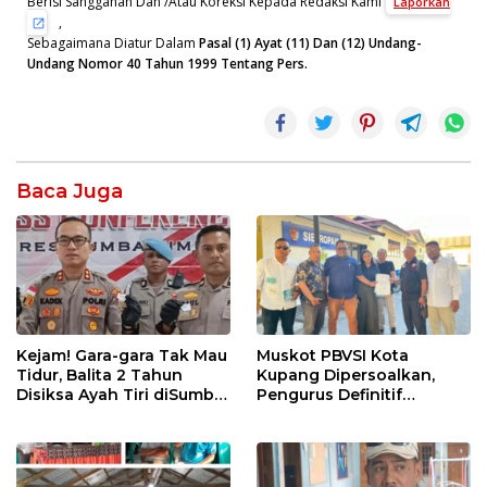
Berisi Sanggahan Dan /Atau Koreksi Kepada Redaksi Kami
Laporkan
,
Sebagaimana Diatur Dalam
Pasal (1) Ayat (11) Dan (12) Undang-
Undang Nomor 40 Tahun 1999 Tentang Pers.
Baca Juga
Kejam! Gara-gara Tak Mau
Muskot PBVSI Kota
Tidur, Balita 2 Tahun
Kupang Dipersoalkan,
Disiksa Ayah Tiri diSumba
Pengurus Definitif
Timur : Dicambuk Kabel,
Laporkan Empat Orang ke
Mata Dioles Balsem
Polisi
hingga Direndam Air Es