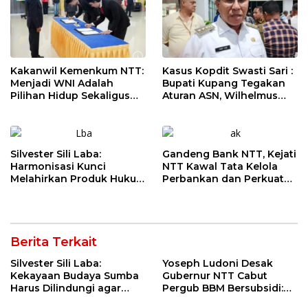
Kakanwil Kemenkum NTT:
Kasus Kopdit Swasti Sari :
Menjadi WNI Adalah
Bupati Kupang Tegakan
Pilihan Hidup Sekaligus
Aturan ASN, Wilhelmus
Tanggung Jawab
Geri Diminta Memilih
Kebangsaan
Jabatan Sebelum 3
Agustus
Silvester Sili Laba:
Gandeng Bank NTT, Kejati
Harmonisasi Kunci
NTT Kawal Tata Kelola
Melahirkan Produk Hukum
Perbankan dan Perkuat
Daerah yang Berkualitas
Kepastian Hukum
dan Berkepastian Hukum
Berita Terkait
Silvester Sili Laba:
Yoseph Ludoni Desak
Kekayaan Budaya Sumba
Gubernur NTT Cabut
Harus Dilindungi agar
Pergub BBM Bersubsidi:
Bernilai Ekonomi
Jangan Jadikan SPBU Alat