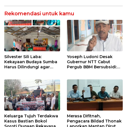
Tagih Pajak
Rekomendasi untuk kamu
Silvester Sili Laba:
Yoseph Ludoni Desak
Kekayaan Budaya Sumba
Gubernur NTT Cabut
Harus Dilindungi agar
Pergub BBM Bersubsidi:
Bernilai Ekonomi
Jangan Jadikan SPBU Alat
Tagih Pajak
Keluarga Tujuh Terdakwa
Merasa Difitnah,
Kasus Bastian Bokol
Pengacara Bildad Thonak
Soroti Dugaan Rekayasa
Laporkan Mantan Dirut