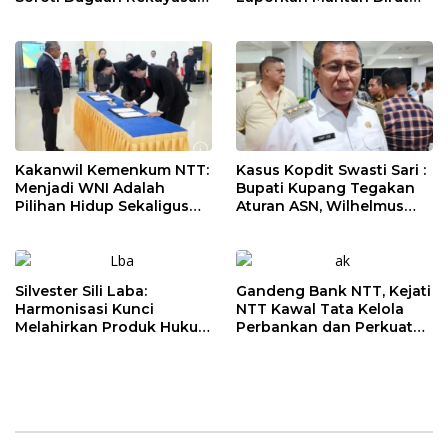
Perkara, Minta Hakim
Bank NTT ke Polisi
Bebaskan Anak Mereka
Kakanwil Kemenkum NTT:
Kasus Kopdit Swasti Sari :
Menjadi WNI Adalah
Bupati Kupang Tegakan
Pilihan Hidup Sekaligus
Aturan ASN, Wilhelmus
Tanggung Jawab
Geri Diminta Memilih
Kebangsaan
Jabatan Sebelum 3
Agustus
Silvester Sili Laba:
Gandeng Bank NTT, Kejati
Harmonisasi Kunci
NTT Kawal Tata Kelola
Melahirkan Produk Hukum
Perbankan dan Perkuat
Daerah yang Berkualitas
Kepastian Hukum
dan Berkepastian Hukum