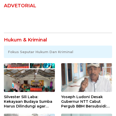
ADVETORIAL
Hukum & Kriminal
Fokus Seputar Hukum Dan Kriminal
Silvester Sili Laba:
Yoseph Ludoni Desak
Kekayaan Budaya Sumba
Gubernur NTT Cabut
Harus Dilindungi agar
Pergub BBM Bersubsidi:
Bernilai Ekonomi
Jangan Jadikan SPBU Alat
Tagih Pajak