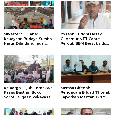
Silvester Sili Laba:
Yoseph Ludoni Desak
Kekayaan Budaya Sumba
Gubernur NTT Cabut
Harus Dilindungi agar
Pergub BBM Bersubsidi:
Bernilai Ekonomi
Jangan Jadikan SPBU Alat
Tagih Pajak
Keluarga Tujuh Terdakwa
Merasa Difitnah,
Kasus Bastian Bokol
Pengacara Bildad Thonak
Soroti Dugaan Rekayasa
Laporkan Mantan Dirut
Perkara, Minta Hakim
Bank NTT ke Polisi
Bebaskan Anak Mereka