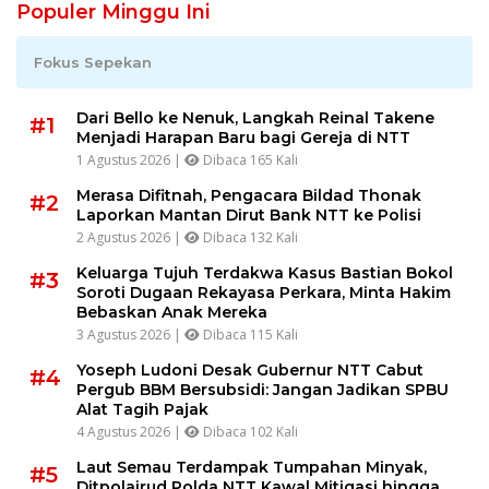
Populer Minggu Ini
Fokus Sepekan
Dari Bello ke Nenuk, Langkah Reinal Takene
#1
Menjadi Harapan Baru bagi Gereja di NTT
1 Agustus 2026 |
Dibaca 165 Kali
Merasa Difitnah, Pengacara Bildad Thonak
#2
Laporkan Mantan Dirut Bank NTT ke Polisi
2 Agustus 2026 |
Dibaca 132 Kali
Keluarga Tujuh Terdakwa Kasus Bastian Bokol
#3
Soroti Dugaan Rekayasa Perkara, Minta Hakim
Bebaskan Anak Mereka
3 Agustus 2026 |
Dibaca 115 Kali
Yoseph Ludoni Desak Gubernur NTT Cabut
#4
Pergub BBM Bersubsidi: Jangan Jadikan SPBU
Alat Tagih Pajak
4 Agustus 2026 |
Dibaca 102 Kali
Laut Semau Terdampak Tumpahan Minyak,
#5
Ditpolairud Polda NTT Kawal Mitigasi hingga