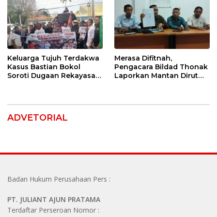
Keluarga Tujuh Terdakwa
Merasa Difitnah,
Kasus Bastian Bokol
Pengacara Bildad Thonak
Soroti Dugaan Rekayasa
Laporkan Mantan Dirut
Perkara, Minta Hakim
Bank NTT ke Polisi
Bebaskan Anak Mereka
ADVETORIAL
Badan Hukum Perusahaan Pers :
PT. JULIANT AJUN PRATAMA
Terdaftar Perseroan Nomor :