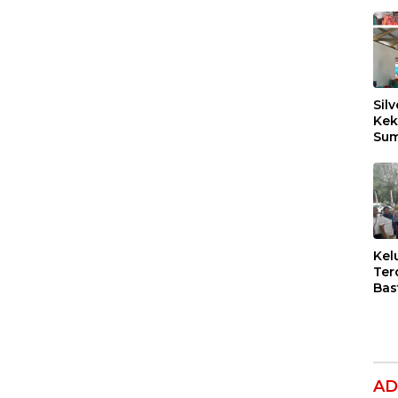
Silv
Kek
Sum
Dil
Ber
Kel
Ter
Bas
Dug
Per
Hak
Ana
AD