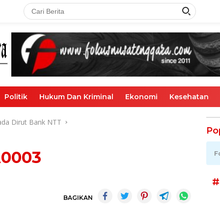
Politik
Hukum Dan Kriminal
Ekonomi
Kesehatan
ada Dirut Bank NTT
Po
A0003
F
#
BAGIKAN