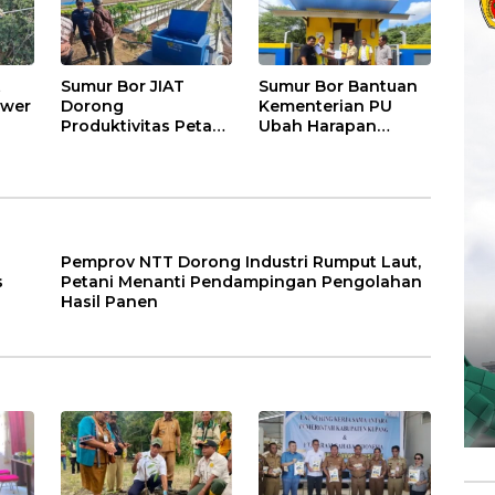
t
Sumur Bor JIAT
Sumur Bor Bantuan
ower
Dorong
Kementerian PU
Produktivitas Petani
Ubah Harapan
okan
Kota Kupang, Panen
Petani Oebelo,
p
Tak Lagi
Produksi
Bergantung Musim
Hortikultura Siap
Meningkat
Pemprov NTT Dorong Industri Rumput Laut,
s
Petani Menanti Pendampingan Pengolahan
Hasil Panen