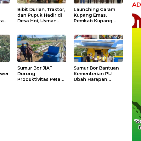
AD
Bibit Durian, Traktor,
Launching Garam
dan Pupuk Hadir di
Kupang Emas,
tani
Desa Hoi, Usman
Pemkab Kupang
Husin Dorong
Jamin Pasar Produk
Kebangkitan
Lokal hingga Bidik
l
Ekonomi Jemaat
Jakarta
t
Sumur Bor JIAT
Sumur Bor Bantuan
ower
Dorong
Kementerian PU
Produktivitas Petani
Ubah Harapan
okan
Kota Kupang, Panen
Petani Oebelo,
p
Tak Lagi
Produksi
Bergantung Musim
Hortikultura Siap
Meningkat