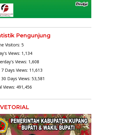
atistik Pengunjung
ne Visitors:
5
y's Views:
1,134
erday's Views:
1,608
 7 Days Views:
11,613
 30 Days Views:
53,581
l Views:
491,456
VETORIAL