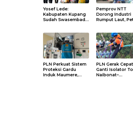
Yosef Lede:
Pemprov NTT
Kabupaten Kupang
Dorong Industri
Sudah Swasembada
Rumput Laut, Pe
Pangan, Kini
Menanti
Saatnya Beras Lokal
Pendampingan
Kuasai Pasar
Pengolahan Hasi
Panen
PLN Perkuat Sistem
PLN Gerak Cepa
Proteksi Gardu
Ganti Isolator T
Induk Maumere,
Naibonat–
Pasokan Listrik
Nonohonis, Pas
Flores Dipastikan
Listrik NTT Teta
Tetap Andal
Andal