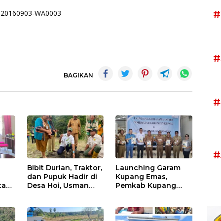
#
#
BAGIKAN
#
#
Bibit Durian, Traktor,
Launching Garam
dan Pupuk Hadir di
Kupang Emas,
tani
Desa Hoi, Usman
Pemkab Kupang
Husin Dorong
Jamin Pasar Produk
Kebangkitan
Lokal hingga Bidik
l
Ekonomi Jemaat
Jakarta