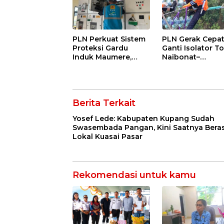
PLN Perkuat Sistem
PLN Gerak Cepa
Proteksi Gardu
Ganti Isolator T
Induk Maumere,
Naibonat–
Pasokan Listrik
Nonohonis, Pas
Flores Dipastikan
Listrik NTT Teta
Tetap Andal
Andal
Berita Terkait
Yosef Lede: Kabupaten Kupang Sudah
Swasembada Pangan, Kini Saatnya Bera
Lokal Kuasai Pasar
Rekomendasi untuk kamu