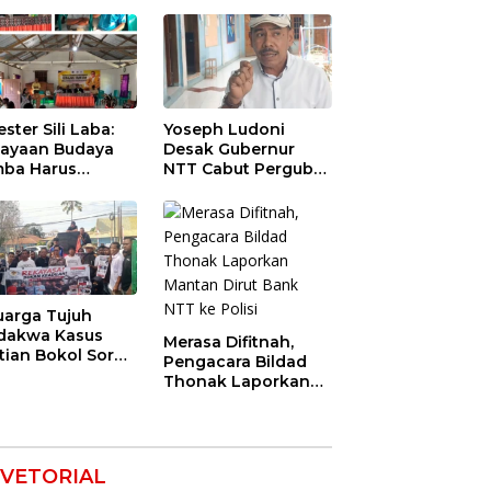
ester Sili Laba:
Yoseph Ludoni
ayaan Budaya
Desak Gubernur
ba Harus
NTT Cabut Pergub
indungi agar
BBM Bersubsidi:
nilai Ekonomi
Jangan Jadikan
SPBU Alat Tagih
Pajak
uarga Tujuh
dakwa Kasus
Merasa Difitnah,
tian Bokol Soroti
Pengacara Bildad
aan Rekayasa
Thonak Laporkan
kara, Minta
Mantan Dirut Bank
im Bebaskan
NTT ke Polisi
k Mereka
VETORIAL