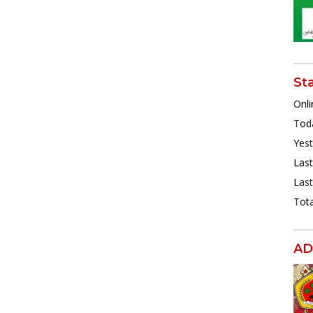
St
Onli
Toda
Yest
Last
Last
Tota
AD