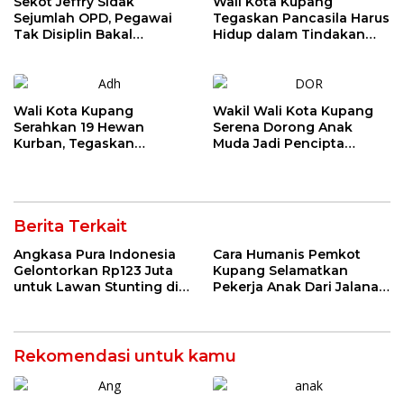
Sekot Jeffry Sidak
Wali Kota Kupang
Sejumlah OPD, Pegawai
Tegaskan Pancasila Harus
Tak Disiplin Bakal
Hidup dalam Tindakan
Dievaluasi
Nyata
Wali Kota Kupang
Wakil Wali Kota Kupang
Serahkan 19 Hewan
Serena Dorong Anak
Kurban, Tegaskan
Muda Jadi Pencipta
Semangat Keikhlasan dan
Teknologi
Harmoni Keberagaman
Berita Terkait
Angkasa Pura Indonesia
Cara Humanis Pemkot
Gelontorkan Rp123 Juta
Kupang Selamatkan
untuk Lawan Stunting di
Pekerja Anak Dari Jalanan
Kota Kupang
ke Rumah
Rekomendasi untuk kamu