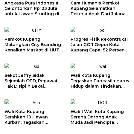
Angkasa Pura Indonesia
Cara Humanis Pemkot
Gelontorkan Rp123 Juta
Kupang Selamatkan
untuk Lawan Stunting di
Pekerja Anak Dari Jalanan
Kota Kupang
ke Rumah
Pemkot Kupang
Progres Fisik Rekontruksi
Matangkan City Branding
Jalan GOR Oepoi Kota
Kenalkan Maskot di HUT
Kupang Capai 52 Persen
ke-81 RI
Sekot Jeffry Sidak
Wali Kota Kupang
Sejumlah OPD, Pegawai
Tegaskan Pancasila Harus
Tak Disiplin Bakal
Hidup dalam Tindakan
Dievaluasi
Nyata
Wali Kota Kupang
Wakil Wali Kota Kupang
Serahkan 19 Hewan
Serena Dorong Anak
Kurban, Tegaskan
Muda Jadi Pencipta
Semangat Keikhlasan dan
Teknologi
Harmoni Keberagaman