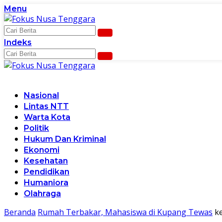
Langsung
Menu
ke
konten
Indeks
Nasional
Lintas NTT
Warta Kota
Politik
Hukum Dan Kriminal
Ekonomi
Kesehatan
Pendidikan
Humaniora
Olahraga
Beranda
Rumah Terbakar, Mahasiswa di Kupang Tewas
k