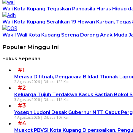
Wali Kota Kupang Tegaskan Pancasila Harus Hidup d
Wali Kota Kupang Serahkan 19 Hewan Kurban, Tega
Wakil Wali Kota Kupang Serena Dorong Anak Muda Ja
Populer Minggu Ini
Fokus Sepekan
#1
Merasa Difitnah, Pengacara Bildad Thonak Lapor
2 Agustus 2026 |
Dibaca 133 Kali
#2
Keluarga Tujuh Terdakwa Kasus Bastian Bokol 
3 Agustus 2026 |
Dibaca 115 Kali
#3
Yoseph Ludoni Desak Gubernur NTT Cabut Pergu
4 Agustus 2026 |
Dibaca 107 Kali
#4
Muskot PBVSI Kota Kupang Dipersoalkan, Pengur