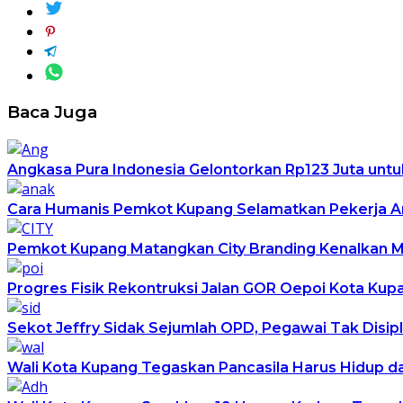
Baca Juga
Angkasa Pura Indonesia Gelontorkan Rp123 Juta untu
Cara Humanis Pemkot Kupang Selamatkan Pekerja An
Pemkot Kupang Matangkan City Branding Kenalkan Ma
Progres Fisik Rekontruksi Jalan GOR Oepoi Kota Kup
Sekot Jeffry Sidak Sejumlah OPD, Pegawai Tak Disipli
Wali Kota Kupang Tegaskan Pancasila Harus Hidup d