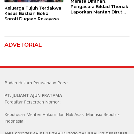
Merasa Difitnah,
Pengacara Bildad Thonak
Keluarga Tujuh Terdakwa
Laporkan Mantan Dirut
Kasus Bastian Bokol
Bank NTT ke Polisi
Soroti Dugaan Rekayasa
Perkara, Minta Hakim
Bebaskan Anak Mereka
ADVETORIAL
Badan Hukum Perusahaan Pers :
PT. JULIANT AJUN PRATAMA
Terdaftar Perseroan Nomor :
Keputusan Menteri Hukum dan Hak Asasi Manusia Republik
Indonesia :
AHU-0212763.AH.01.11.TAHUN 2020 TANGGAL 17 DESEMBER