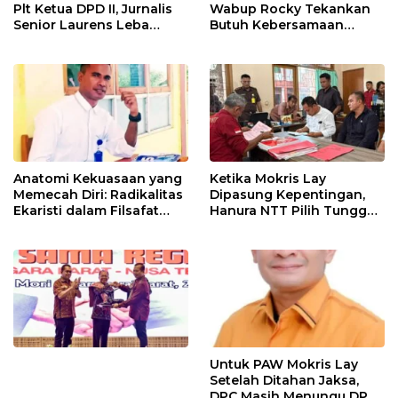
Plt Ketua DPD II, Jurnalis
Wabup Rocky Tekankan
Senior Laurens Leba
Butuh Kebersamaan
Tukan Pimpin Flores
Diatas Perbedaan Politik
Timur
Untuk Bangun Alor
Anatomi Kekuasaan yang
Ketika Mokris Lay
Memecah Diri: Radikalitas
Dipasung Kepentingan,
Ekaristi dalam Filsafat
Hanura NTT Pilih Tunggu
Politik Kepemimpinan
Mekanisme Partai
Untuk PAW Mokris Lay
Setelah Ditahan Jaksa,
DPC Masih Menungu DPD