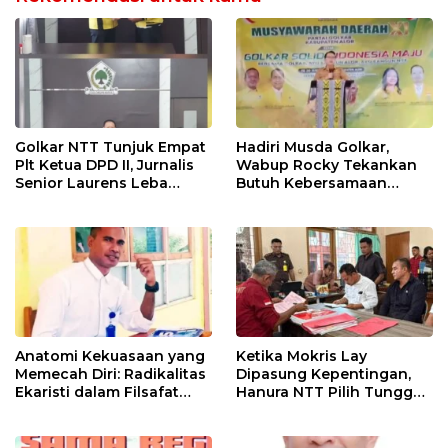
Golkar NTT Tunjuk Empat
Hadiri Musda Golkar,
Plt Ketua DPD II, Jurnalis
Wabup Rocky Tekankan
Senior Laurens Leba
Butuh Kebersamaan
Tukan Pimpin Flores
Diatas Perbedaan Politik
Timur
Untuk Bangun Alor
Anatomi Kekuasaan yang
Ketika Mokris Lay
Memecah Diri: Radikalitas
Dipasung Kepentingan,
Ekaristi dalam Filsafat
Hanura NTT Pilih Tunggu
Politik Kepemimpinan
Mekanisme Partai