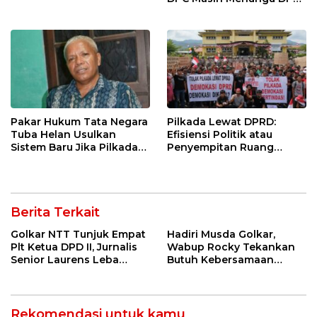
Hanura NTT
Pakar Hukum Tata Negara
Pilkada Lewat DPRD:
Tuba Helan Usulkan
Efisiensi Politik atau
Sistem Baru Jika Pilkada
Penyempitan Ruang
Langsung dan DPRD
Demokrasi Lokal ?
Gagal
Berita Terkait
Golkar NTT Tunjuk Empat
Hadiri Musda Golkar,
Plt Ketua DPD II, Jurnalis
Wabup Rocky Tekankan
Senior Laurens Leba
Butuh Kebersamaan
Tukan Pimpin Flores
Diatas Perbedaan Politik
Timur
Untuk Bangun Alor
Rekomendasi untuk kamu