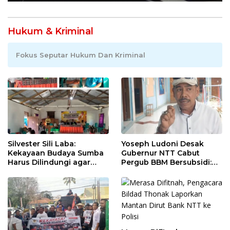
Hukum & Kriminal
Fokus Seputar Hukum Dan Kriminal
Silvester Sili Laba:
Yoseph Ludoni Desak
Kekayaan Budaya Sumba
Gubernur NTT Cabut
Harus Dilindungi agar
Pergub BBM Bersubsidi:
Bernilai Ekonomi
Jangan Jadikan SPBU Alat
Tagih Pajak