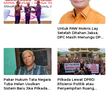
Untuk PAW Mokris Lay
Setelah Ditahan Jaksa,
DPC Masih Menungu DPD
Hanura NTT
Pakar Hukum Tata Negara
Pilkada Lewat DPRD:
Tuba Helan Usulkan
Efisiensi Politik atau
Sistem Baru Jika Pilkada
Penyempitan Ruang
Langsung dan DPRD
Demokrasi Lokal ?
Gagal