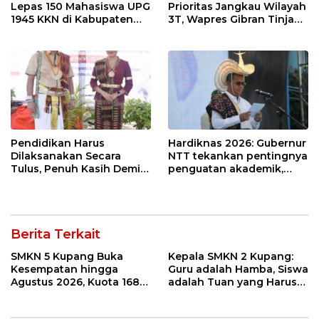
Lepas 150 Mahasiswa UPG
Prioritas Jangkau Wilayah
1945 KKN di Kabupaten
3T, Wapres Gibran Tinjau
Kupang
SDN dan MTs Papela di
Rote Ndao
Pendidikan Harus
Hardiknas 2026: Gubernur
Dilaksanakan Secara
NTT tekankan pentingnya
Tulus, Penuh Kasih Demi
penguatan akademik,
Memanusiakan Manusia
karakter, dan jiwa
kewirausahaan
Berita Terkait
SMKN 5 Kupang Buka
Kepala SMKN 2 Kupang:
Kesempatan hingga
Guru adalah Hamba, Siswa
Agustus 2026, Kuota 168
adalah Tuan yang Harus
Siswa Baru Masih Tersedia
Dilayani dengan Tulus