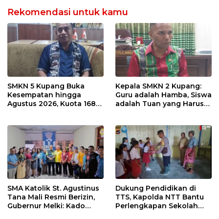
Rekomendasi untuk kamu
SMKN 5 Kupang Buka
Kepala SMKN 2 Kupang:
Kesempatan hingga
Guru adalah Hamba, Siswa
Agustus 2026, Kuota 168
adalah Tuan yang Harus
Siswa Baru Masih Tersedia
Dilayani dengan Tulus
SMA Katolik St. Agustinus
Dukung Pendidikan di
Tana Mali Resmi Berizin,
TTS, Kapolda NTT Bantu
Gubernur Melki: Kado
Perlengkapan Sekolah
Istimewa untuk Hari Jadi
bagi Siswa SDN