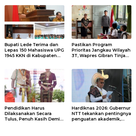
Sekolah
Nununamat
Bupati Lede Terima dan
Pastikan Program
Lepas 150 Mahasiswa UPG
Prioritas Jangkau Wilayah
1945 KKN di Kabupaten
3T, Wapres Gibran Tinjau
Kupang
SDN dan MTs Papela di
Rote Ndao
Pendidikan Harus
Hardiknas 2026: Gubernur
Dilaksanakan Secara
NTT tekankan pentingnya
Tulus, Penuh Kasih Demi
penguatan akademik,
Memanusiakan Manusia
karakter, dan jiwa
kewirausahaan