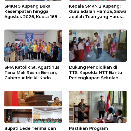
SMKN 5 Kupang Buka
Kepala SMKN 2 Kupang:
Kesempatan hingga
Guru adalah Hamba, Siswa
Agustus 2026, Kuota 168
adalah Tuan yang Harus
Siswa Baru Masih Tersedia
Dilayani dengan Tulus
SMA Katolik St. Agustinus
Dukung Pendidikan di
Tana Mali Resmi Berizin,
TTS, Kapolda NTT Bantu
Gubernur Melki: Kado
Perlengkapan Sekolah
Istimewa untuk Hari Jadi
bagi Siswa SDN
Sekolah
Nununamat
Bupati Lede Terima dan
Pastikan Program