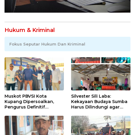
Hukum & Kriminal
Fokus Seputar Hukum Dan Kriminal
Muskot PBVSI Kota
Silvester Sili Laba:
Kupang Dipersoalkan,
Kekayaan Budaya Sumba
Pengurus Definitif
Harus Dilindungi agar
Laporkan Empat Orang ke
Bernilai Ekonomi
Polisi