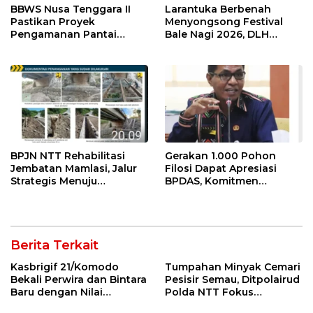
BBWS Nusa Tenggara II
Larantuka Berbenah
Pastikan Proyek
Menyongsong Festival
Pengamanan Pantai
Bale Nagi 2026, DLH
Nagekeo Berjalan Sesuai
Libatkan Seluruh Pegawai
Target
dalam Aksi Bersih Kota
BPJN NTT Rehabilitasi
Gerakan 1.000 Pohon
Jembatan Mamlasi, Jalur
Filosi Dapat Apresiasi
Strategis Menuju
BPDAS, Komitmen
Perbatasan RI–RDTL
Perawatan Dinilai Jadi
Diperkuat
Kunci Keberhasilan
Berita Terkait
Kasbrigif 21/Komodo
Tumpahan Minyak Cemari
Bekali Perwira dan Bintara
Pesisir Semau, Ditpolairud
Baru dengan Nilai
Polda NTT Fokus
Kepemimpinan, Disiplin,
Kendalikan Dampak