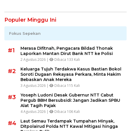
Diperkuat
Kunci Keberhasilan
Populer Minggu Ini
Fokus Sepekan
Merasa Difitnah, Pengacara Bildad Thonak
#1
Laporkan Mantan Dirut Bank NTT ke Polisi
2 Agustus 2026 |
Dibaca 133 Kali
Keluarga Tujuh Terdakwa Kasus Bastian Bokol
#2
Soroti Dugaan Rekayasa Perkara, Minta Hakim
Bebaskan Anak Mereka
3 Agustus 2026 |
Dibaca 115 Kali
Yoseph Ludoni Desak Gubernur NTT Cabut
#3
Pergub BBM Bersubsidi: Jangan Jadikan SPBU
Alat Tagih Pajak
4 Agustus 2026 |
Dibaca 106 Kali
Laut Semau Terdampak Tumpahan Minyak,
#4
Ditpolairud Polda NTT Kawal Mitigasi hingga