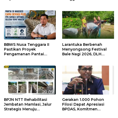
Kawal Mitigasi hingga
Hadapi El Nino
Perairan Pulih
BBWS Nusa Tenggara II
Larantuka Berbenah
Pastikan Proyek
Menyongsong Festival
Pengamanan Pantai
Bale Nagi 2026, DLH
Nagekeo Berjalan Sesuai
Libatkan Seluruh Pegawai
Target
dalam Aksi Bersih Kota
BPJN NTT Rehabilitasi
Gerakan 1.000 Pohon
Jembatan Mamlasi, Jalur
Filosi Dapat Apresiasi
Strategis Menuju
BPDAS, Komitmen
Perbatasan RI–RDTL
Perawatan Dinilai Jadi