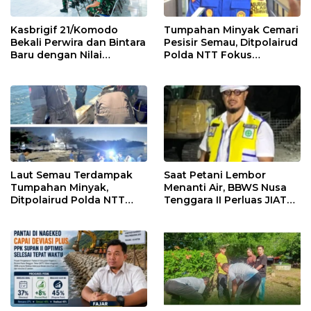
Kasbrigif 21/Komodo
Tumpahan Minyak Cemari
Bekali Perwira dan Bintara
Pesisir Semau, Ditpolairud
Baru dengan Nilai
Polda NTT Fokus
Kepemimpinan, Disiplin,
Kendalikan Dampak
dan Integritas
Lingkungan
Laut Semau Terdampak
Saat Petani Lembor
Tumpahan Minyak,
Menanti Air, BBWS Nusa
Ditpolairud Polda NTT
Tenggara II Perluas JIAT
Kawal Mitigasi hingga
Hadapi El Nino
Perairan Pulih