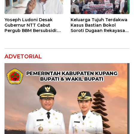
Yoseph Ludoni Desak
Keluarga Tujuh Terdakwa
Gubernur NTT Cabut
Kasus Bastian Bokol
Pergub BBM Bersubsidi:
Soroti Dugaan Rekayasa
Jangan Jadikan SPBU Alat
Perkara, Minta Hakim
Tagih Pajak
Bebaskan Anak Mereka
ADVETORIAL