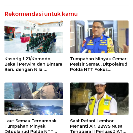
dan Integritas
Lingkungan
Rekomendasi untuk kamu
Kasbrigif 21/Komodo
Tumpahan Minyak Cemari
Bekali Perwira dan Bintara
Pesisir Semau, Ditpolairud
Baru dengan Nilai
Polda NTT Fokus
Kepemimpinan, Disiplin,
Kendalikan Dampak
dan Integritas
Lingkungan
Laut Semau Terdampak
Saat Petani Lembor
Tumpahan Minyak,
Menanti Air, BBWS Nusa
Ditpolairud Polda NTT
Tenggara II Perluas JIAT