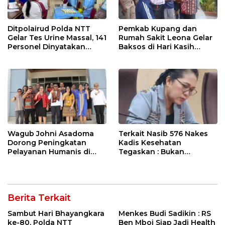
Ditpolairud Polda NTT
Pemkab Kupang dan
Gelar Tes Urine Massal, 141
Rumah Sakit Leona Gelar
Personel Dinyatakan
Baksos di Hari Kasih
Negatif Narkoba
Sayang
Wagub Johni Asadoma
Terkait Nasib 576 Nakes
Dorong Peningkatan
Kadis Kesehatan
Pelayanan Humanis di
Tegaskan : Bukan
RSDK Jiwa Naimata
Dirumahkan tetapi SK
Masih Berproses
Berita Terkait
Sambut Hari Bhayangkara
Menkes Budi Sadikin : RS
ke-80, Polda NTT
Ben Mboi Siap Jadi Health