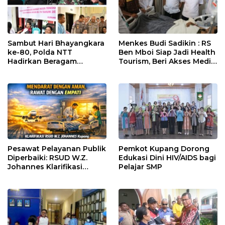
Sambut Hari Bhayangkara
Menkes Budi Sadikin : RS
ke-80, Polda NTT
Ben Mboi Siap Jadi Health
Hadirkan Beragam
Tourism, Beri Akses Medis
Layanan Kesehatan untuk
Canggih bagi Masyarakat
Warga
Indonesia Timur dan
Timor Leste
Pesawat Pelayanan Publik
Pemkot Kupang Dorong
Diperbaiki: RSUD W.Z.
Edukasi Dini HIV/AIDS bagi
Johannes Klarifikasi
Pelajar SMP
Perawatan Pasien Stroke
“HR”