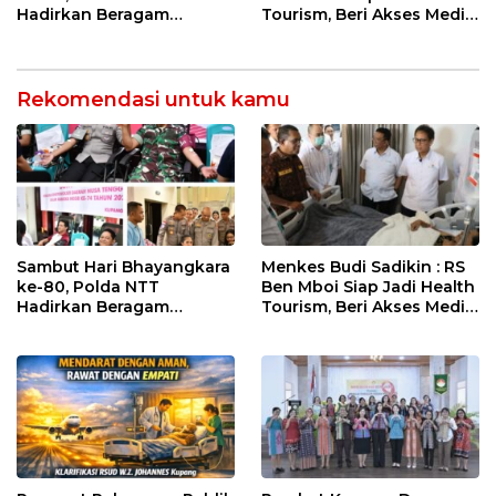
Hadirkan Beragam
Tourism, Beri Akses Medis
Layanan Kesehatan untuk
Canggih bagi Masyarakat
Warga
Indonesia Timur dan
Timor Leste
Rekomendasi untuk kamu
Sambut Hari Bhayangkara
Menkes Budi Sadikin : RS
ke-80, Polda NTT
Ben Mboi Siap Jadi Health
Hadirkan Beragam
Tourism, Beri Akses Medis
Layanan Kesehatan untuk
Canggih bagi Masyarakat
Warga
Indonesia Timur dan
Timor Leste