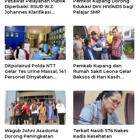
Pesawat Pelayanan Publik
Pemkot Kupang Dorong
Diperbaiki: RSUD W.Z.
Edukasi Dini HIV/AIDS bagi
Johannes Klarifikasi
Pelajar SMP
Perawatan Pasien Stroke
“HR”
Ditpolairud Polda NTT
Pemkab Kupang dan
Gelar Tes Urine Massal, 141
Rumah Sakit Leona Gelar
Personel Dinyatakan
Baksos di Hari Kasih
Negatif Narkoba
Sayang
Wagub Johni Asadoma
Terkait Nasib 576 Nakes
Dorong Peningkatan
Kadis Kesehatan