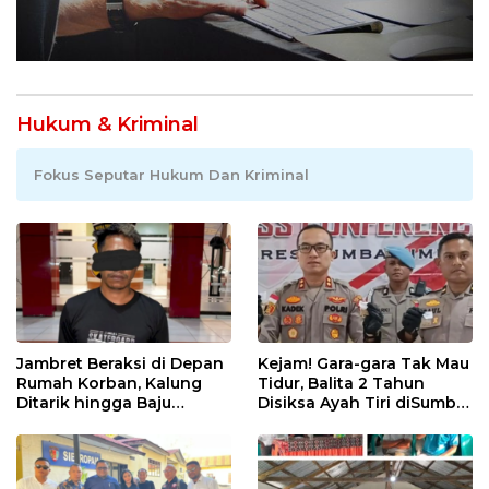
Hukum & Kriminal
Fokus Seputar Hukum Dan Kriminal
Jambret Beraksi di Depan
Kejam! Gara-gara Tak Mau
Rumah Korban, Kalung
Tidur, Balita 2 Tahun
Ditarik hingga Baju
Disiksa Ayah Tiri diSumba
Robek! CCTV Bongkar
Timur : Dicambuk Kabel,
Jejak Terduga Pelaku
Mata Dioles Balsem
hingga Direndam Air Es