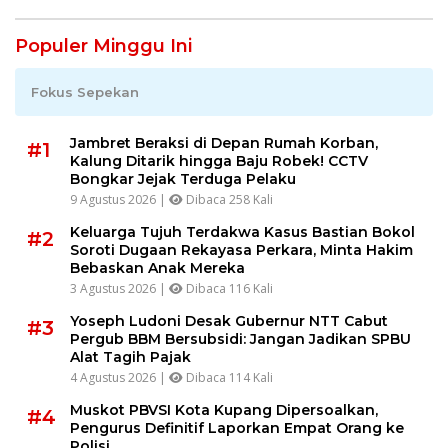
Populer Minggu Ini
Fokus Sepekan
Jambret Beraksi di Depan Rumah Korban,
#1
Kalung Ditarik hingga Baju Robek! CCTV
Bongkar Jejak Terduga Pelaku
9 Agustus 2026 |
Dibaca 258 Kali
Keluarga Tujuh Terdakwa Kasus Bastian Bokol
#2
Soroti Dugaan Rekayasa Perkara, Minta Hakim
Bebaskan Anak Mereka
3 Agustus 2026 |
Dibaca 116 Kali
Yoseph Ludoni Desak Gubernur NTT Cabut
#3
Pergub BBM Bersubsidi: Jangan Jadikan SPBU
Alat Tagih Pajak
4 Agustus 2026 |
Dibaca 114 Kali
Muskot PBVSI Kota Kupang Dipersoalkan,
#4
Pengurus Definitif Laporkan Empat Orang ke
Polisi