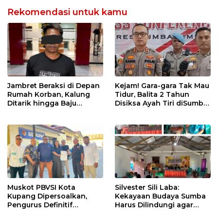
hingga Direndam Air Es
Rekomendasi untuk kamu
Jambret Beraksi di Depan
Kejam! Gara-gara Tak Mau
Rumah Korban, Kalung
Tidur, Balita 2 Tahun
Ditarik hingga Baju
Disiksa Ayah Tiri diSumba
Robek! CCTV Bongkar
Timur : Dicambuk Kabel,
Jejak Terduga Pelaku
Mata Dioles Balsem
hingga Direndam Air Es
Muskot PBVSI Kota
Silvester Sili Laba:
Kupang Dipersoalkan,
Kekayaan Budaya Sumba
Pengurus Definitif
Harus Dilindungi agar
Laporkan Empat Orang ke
Bernilai Ekonomi