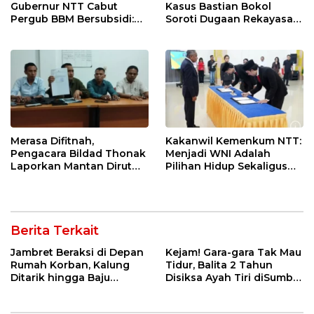
Gubernur NTT Cabut
Kasus Bastian Bokol
Pergub BBM Bersubsidi:
Soroti Dugaan Rekayasa
Jangan Jadikan SPBU Alat
Perkara, Minta Hakim
Tagih Pajak
Bebaskan Anak Mereka
Merasa Difitnah,
Kakanwil Kemenkum NTT:
Pengacara Bildad Thonak
Menjadi WNI Adalah
Laporkan Mantan Dirut
Pilihan Hidup Sekaligus
Bank NTT ke Polisi
Tanggung Jawab
Kebangsaan
Berita Terkait
Jambret Beraksi di Depan
Kejam! Gara-gara Tak Mau
Rumah Korban, Kalung
Tidur, Balita 2 Tahun
Ditarik hingga Baju
Disiksa Ayah Tiri diSumba
Robek! CCTV Bongkar
Timur : Dicambuk Kabel,
Jejak Terduga Pelaku
Mata Dioles Balsem