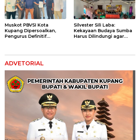
Muskot PBVSI Kota
Silvester Sili Laba:
Kupang Dipersoalkan,
Kekayaan Budaya Sumba
Pengurus Definitif
Harus Dilindungi agar
Laporkan Empat Orang ke
Bernilai Ekonomi
Polisi
ADVETORIAL