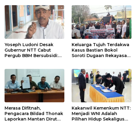
Polisi
Yoseph Ludoni Desak
Keluarga Tujuh Terdakwa
Gubernur NTT Cabut
Kasus Bastian Bokol
Pergub BBM Bersubsidi:
Soroti Dugaan Rekayasa
Jangan Jadikan SPBU Alat
Perkara, Minta Hakim
Tagih Pajak
Bebaskan Anak Mereka
Merasa Difitnah,
Kakanwil Kemenkum NTT:
Pengacara Bildad Thonak
Menjadi WNI Adalah
Laporkan Mantan Dirut
Pilihan Hidup Sekaligus
Bank NTT ke Polisi
Tanggung Jawab
Kebangsaan