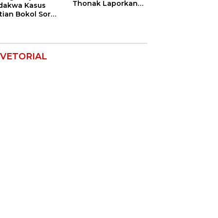
Thonak Laporkan
dakwa Kasus
Mantan Dirut Bank
tian Bokol Soroti
NTT ke Polisi
aan Rekayasa
kara, Minta
im Bebaskan
k Mereka
VETORIAL