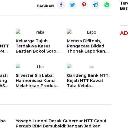
Ter
BAGIKAN
Bas
Dug
Per
Hak
Ana
AD
Keluarga Tujuh
Merasa Difitnah,
 NTT
Terdakwa Kasus
Pengacara Bildad
BM
Bastian Bokol Soroti
Thonak Laporkan
gan
Dugaan Rekayasa
Mantan Dirut Bank
at
Perkara, Minta
NTT ke Polisi
Hakim Bebaskan
Anak Mereka
asti
Silvester Sili Laba:
Gandeng Bank NTT,
pang
Harmonisasi Kunci
Kejati NTT Kawal
ASN,
Melahirkan Produk
Tata Kelola
Hukum Daerah yang
Perbankan dan
Berkualitas dan
Perkuat Kepastian
m 3
Berkepastian Hukum
Hukum
mba
Yoseph Ludoni Desak Gubernur NTT Cabut
Pergub BBM Bersubsidi: Jangan Jadikan