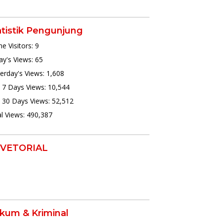
atistik Pengunjung
ne Visitors:
9
y's Views:
65
erday's Views:
1,608
 7 Days Views:
10,544
 30 Days Views:
52,512
l Views:
490,387
VETORIAL
kum & Kriminal