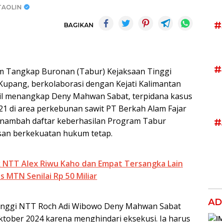
TAOLIN
#
BAGIKAN
#
 Tangkap Buronan (Tabur) Kejaksaan Tinggi
Kupang, berkolaborasi dengan Kejati Kalimantan
sil menangkap Deny Mahwan Sabat, terpidana kasus
21 di area perkebunan sawit PT Berkah Alam Fajar
enambah daftar keberhasilan Program Tabur
#
san berkekuatan hukum tetap.
 NTT Alex Riwu Kaho dan Empat Tersangka Lain
s MTN Senilai Rp 50 Miliar
AD
Tinggi NTT Roch Adi Wibowo Deny Mahwan Sabat
ktober 2024 karena menghindari eksekusi. Ia harus