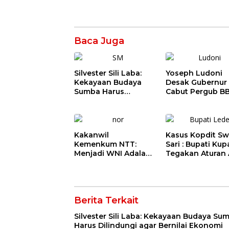
Baca Juga
Silvester Sili Laba:
Yoseph Ludoni
Kekayaan Budaya
Desak Gubernur
Sumba Harus
Cabut Pergub B
Dilindungi agar
Bersubsidi: Jan
Bernilai Ekonomi
Jadikan SPBU Al
Tagih Pajak
Kakanwil
Kasus Kopdit Sw
Kemenkum NTT:
Sari : Bupati Ku
Menjadi WNI Adalah
Tegakan Aturan 
Pilihan Hidup
Wilhelmus Geri
Sekaligus Tanggung
Diminta Memilih
Jawab Kebangsaan
Jabatan Sebelu
Agustus
Berita Terkait
Silvester Sili Laba: Kekayaan Budaya Su
Harus Dilindungi agar Bernilai Ekonomi