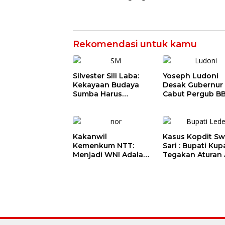
Rekomendasi untuk kamu
Silvester Sili Laba:
Yoseph Ludoni
Kekayaan Budaya
Desak Gubernur
Sumba Harus
Cabut Pergub B
Dilindungi agar
Bersubsidi: Jan
Bernilai Ekonomi
Jadikan SPBU Al
Tagih Pajak
Kakanwil
Kasus Kopdit Sw
Kemenkum NTT:
Sari : Bupati Ku
Menjadi WNI Adalah
Tegakan Aturan 
Pilihan Hidup
Wilhelmus Geri
Sekaligus Tanggung
Diminta Memilih
Jawab Kebangsaan
Jabatan Sebelu
Agustus