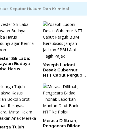
okus Seputar Hukum Dan Kriminal
ester Sili Laba:
ayaan Budaya
Yoseph Ludoni
ba Harus
Desak Gubernur
indungi agar
NTT Cabut Pergub
nilai Ekonomi
BBM Bersubsidi:
Jangan Jadikan
SPBU Alat Tagih
Pajak
Merasa Difitnah,
Pengacara Bildad
uarga Tujuh