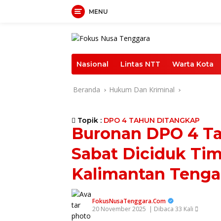
Langsung
MENU
ke
konten
Nasional
Lintas NTT
Warta Kota
Beranda
Hukum Dan Kriminal
Topik :
DPO 4 TAHUN DITANGKAP
Buronan DPO 4 T
Sabat Diciduk Tim
Kalimantan Teng
FokusNusaTenggara.Com
20 November 2025
| Dibaca 33 Kali