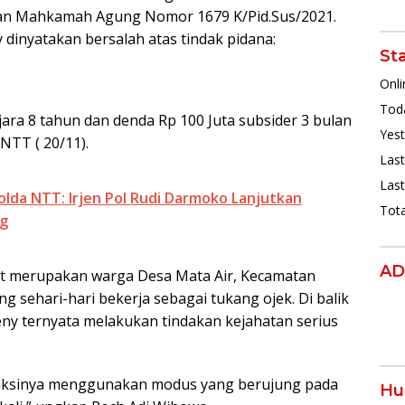
an Mahkamah Agung Nomor 1679 K/Pid.Sus/2021.
 dinyatakan bersalah atas tindak pidana:
St
Onli
Toda
ra 8 tahun dan denda Rp 100 Juta subsider 3 bulan
Yest
 NTT ( 20/11).
Last
Last
lda NTT: Irjen Pol Rudi Darmoko Lanjutkan
Tota
ng
AD
t merupakan warga Desa Mata Air, Kecamatan
sehari-hari bekerja sebagai tukang ojek. Di balik
ny ternyata melakukan tindakan kejahatan serius
aksinya menggunakan modus yang berujung pada
Hu