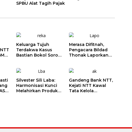
SPBU Alat Tagih Pajak
Keluarga Tujuh
Merasa Difitnah,
 NTT
Terdakwa Kasus
Pengacara Bildad
BM
Bastian Bokol Soroti
Thonak Laporkan
gan
Dugaan Rekayasa
Mantan Dirut Bank
at
Perkara, Minta
NTT ke Polisi
Hakim Bebaskan
Anak Mereka
asti
Silvester Sili Laba:
Gandeng Bank NTT,
pang
Harmonisasi Kunci
Kejati NTT Kawal
ASN,
Melahirkan Produk
Tata Kelola
Hukum Daerah yang
Perbankan dan
Berkualitas dan
Perkuat Kepastian
m 3
Berkepastian Hukum
Hukum