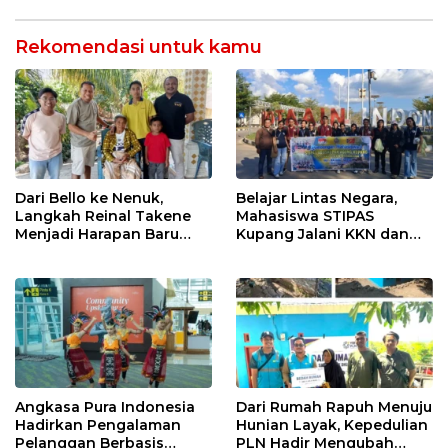
Timor Leste
Rekomendasi untuk kamu
Dari Bello ke Nenuk,
Belajar Lintas Negara,
Langkah Reinal Takene
Mahasiswa STIPAS
Menjadi Harapan Baru
Kupang Jalani KKN dan
bagi Gereja di NTT
PKL Internasional di
Timor Leste
Angkasa Pura Indonesia
Dari Rumah Rapuh Menuju
Hadirkan Pengalaman
Hunian Layak, Kepedulian
Pelanggan Berbasis
PLN Hadir Mengubah