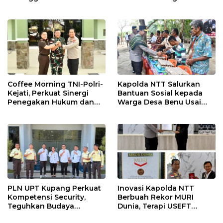
Budaya di Bandara El Tari
Hidup Ibu Laka Mau
Kupang
Coffee Morning TNI-Polri-
Kapolda NTT Salurkan
Kejati, Perkuat Sinergi
Bantuan Sosial kepada
Penegakan Hukum dan
Warga Desa Benu Usai
Stabilitas Keamanan di
Resmikan Jembatan
NTT
Merah Putih
PLN UPT Kupang Perkuat
Inovasi Kapolda NTT
Kompetensi Security,
Berbuah Rekor MURI
Teguhkan Budaya
Dunia, Terapi USEFT
Keselamatan dan
Layani 11.663 Peserta