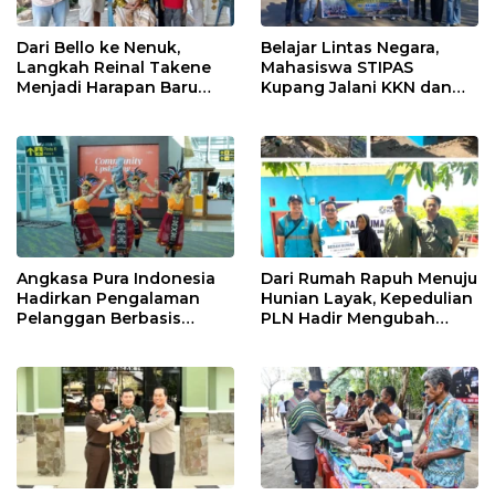
Dari Bello ke Nenuk,
Belajar Lintas Negara,
Langkah Reinal Takene
Mahasiswa STIPAS
Menjadi Harapan Baru
Kupang Jalani KKN dan
bagi Gereja di NTT
PKL Internasional di
Timor Leste
Angkasa Pura Indonesia
Dari Rumah Rapuh Menuju
Hadirkan Pengalaman
Hunian Layak, Kepedulian
Pelanggan Berbasis
PLN Hadir Mengubah
Budaya di Bandara El Tari
Hidup Ibu Laka Mau
Kupang