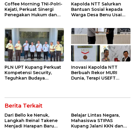
Coffee Morning TNI-Polri-
Kapolda NTT Salurkan
Kejati, Perkuat Sinergi
Bantuan Sosial kepada
Penegakan Hukum dan
Warga Desa Benu Usai
Stabilitas Keamanan di
Resmikan Jembatan
NTT
Merah Putih
PLN UPT Kupang Perkuat
Inovasi Kapolda NTT
Kompetensi Security,
Berbuah Rekor MURI
Teguhkan Budaya
Dunia, Terapi USEFT
Keselamatan dan
Layani 11.663 Peserta
Pelayanan Prima
Berita Terkait
Dari Bello ke Nenuk,
Belajar Lintas Negara,
Langkah Reinal Takene
Mahasiswa STIPAS
Menjadi Harapan Baru
Kupang Jalani KKN dan
bagi Gereja di NTT
PKL Internasional di