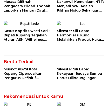
Merasa Difitnah,
Kakanwil Kemenkum NTT:
Pengacara Bildad Thonak
Menjadi WNI Adalah
Laporkan Mantan Dirut
Pilihan Hidup Sekaligus
Bank NTT ke Polisi
Tanggung Jawab
Kebangsaan
Kasus Kopdit Swasti Sari :
Silvester Sili Laba:
Bupati Kupang Tegakan
Harmonisasi Kunci
Aturan ASN, Wilhelmus
Melahirkan Produk Hukum
Geri Diminta Memilih
Daerah yang Berkualitas
Jabatan Sebelum 3
dan Berkepastian Hukum
Agustus
Berita Terkait
Muskot PBVSI Kota
Silvester Sili Laba:
Kupang Dipersoalkan,
Kekayaan Budaya Sumba
Pengurus Definitif
Harus Dilindungi agar
Laporkan Empat Orang ke
Bernilai Ekonomi
Polisi
Rekomendasi untuk kamu