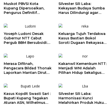
Muskot PBVSI Kota
Silvester Sili Laba:
Kupang Dipersoalkan,
Kekayaan Budaya Sumba
Pengurus Definitif
Harus Dilindungi agar
Laporkan Empat Orang ke
Bernilai Ekonomi
Polisi
Yoseph Ludoni Desak
Keluarga Tujuh Terdakwa
Gubernur NTT Cabut
Kasus Bastian Bokol
Pergub BBM Bersubsidi:
Soroti Dugaan Rekayasa
Jangan Jadikan SPBU Alat
Perkara, Minta Hakim
Tagih Pajak
Bebaskan Anak Mereka
Merasa Difitnah,
Kakanwil Kemenkum NTT:
Pengacara Bildad Thonak
Menjadi WNI Adalah
Laporkan Mantan Dirut
Pilihan Hidup Sekaligus
Bank NTT ke Polisi
Tanggung Jawab
Kebangsaan
Kasus Kopdit Swasti Sari :
Silvester Sili Laba:
Bupati Kupang Tegakan
Harmonisasi Kunci
Aturan ASN, Wilhelmus
Melahirkan Produk Hukum
Geri Diminta Memilih
Daerah yang Berkualitas