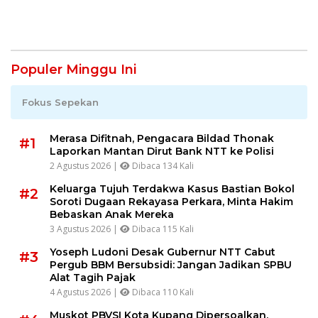
Jabatan Sebelum 3
dan Berkepastian Hukum
Agustus
Populer Minggu Ini
Fokus Sepekan
Merasa Difitnah, Pengacara Bildad Thonak
#1
Laporkan Mantan Dirut Bank NTT ke Polisi
2 Agustus 2026 |
Dibaca 134 Kali
Keluarga Tujuh Terdakwa Kasus Bastian Bokol
#2
Soroti Dugaan Rekayasa Perkara, Minta Hakim
Bebaskan Anak Mereka
3 Agustus 2026 |
Dibaca 115 Kali
Yoseph Ludoni Desak Gubernur NTT Cabut
#3
Pergub BBM Bersubsidi: Jangan Jadikan SPBU
Alat Tagih Pajak
4 Agustus 2026 |
Dibaca 110 Kali
Muskot PBVSI Kota Kupang Dipersoalkan,