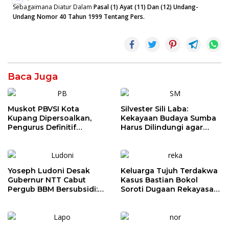
Sebagaimana Diatur Dalam
Pasal (1) Ayat (11) Dan (12) Undang-
Undang Nomor 40 Tahun 1999 Tentang Pers.
Baca Juga
Muskot PBVSI Kota
Silvester Sili Laba:
Kupang Dipersoalkan,
Kekayaan Budaya Sumba
Pengurus Definitif
Harus Dilindungi agar
Laporkan Empat Orang ke
Bernilai Ekonomi
Polisi
Yoseph Ludoni Desak
Keluarga Tujuh Terdakwa
Gubernur NTT Cabut
Kasus Bastian Bokol
Pergub BBM Bersubsidi:
Soroti Dugaan Rekayasa
Jangan Jadikan SPBU Alat
Perkara, Minta Hakim
Tagih Pajak
Bebaskan Anak Mereka