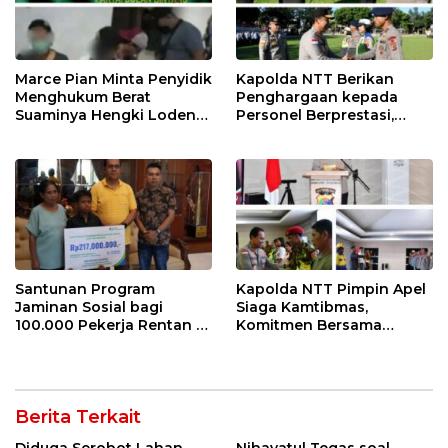
Marce Pian Minta Penyidik
Kapolda NTT Berikan
Menghukum Berat
Penghargaan kepada
Suaminya Hengki Loden
Personel Berprestasi,
Yang Diciduk Bersama Wil
Tekankan Semangat
nya Sisilya Ratu
Pengabdian dan
Integritas
Santunan Program
Kapolda NTT Pimpin Apel
Jaminan Sosial bagi
Siaga Kamtibmas,
100.000 Pekerja Rentan di
Komitmen Bersama
NTT Jadi Harapan dan
Dikukuhkan: NTT Aman
Semangat Sarlince
untuk Indonesia Hebat
Kolianan
Berita Terkait
Diduga Serobot Lahan
Nihayatul Tegas soal