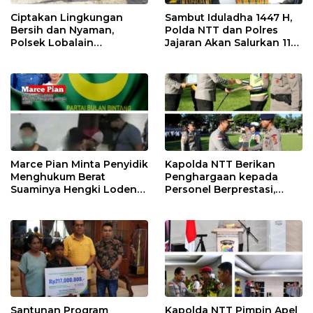
Ciptakan Lingkungan
Sambut Iduladha 1447 H,
Bersih dan Nyaman,
Polda NTT dan Polres
Polsek Lobalain
Jajaran Akan Salurkan 115
Laksanakan Gerakan
Hewan Kurban untuk
Indonesia ASRI
Masyarakat
Marce Pian Minta Penyidik
Kapolda NTT Berikan
Menghukum Berat
Penghargaan kepada
Suaminya Hengki Loden
Personel Berprestasi,
Yang Diciduk Bersama Wil
Tekankan Semangat
nya Sisilya Ratu
Pengabdian dan
Integritas
Santunan Program
Kapolda NTT Pimpin Apel