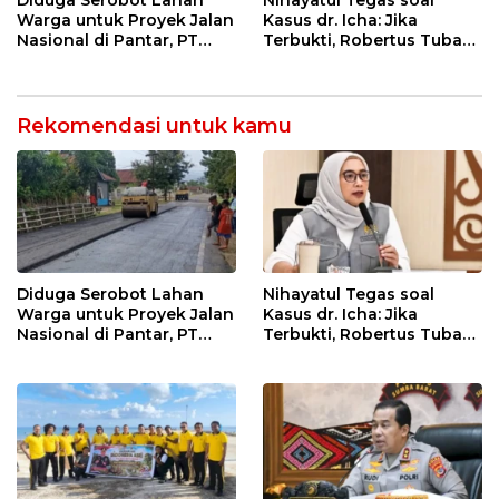
Warga untuk Proyek Jalan
Kasus dr. Icha: Jika
Nasional di Pantar, PT
Terbukti, Robertus Tubani
Tiga Dara Terancam
Harus Bertanggung
Dilaporkan ke Polisi
Jawab dan Disanksi Partai
Rekomendasi untuk kamu
Diduga Serobot Lahan
Nihayatul Tegas soal
Warga untuk Proyek Jalan
Kasus dr. Icha: Jika
Nasional di Pantar, PT
Terbukti, Robertus Tubani
Tiga Dara Terancam
Harus Bertanggung
Dilaporkan ke Polisi
Jawab dan Disanksi Partai