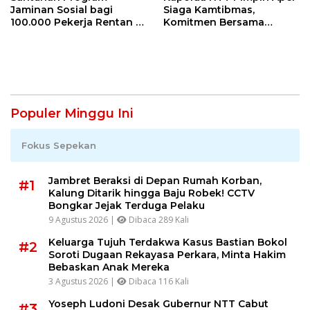
Jaminan Sosial bagi
Siaga Kamtibmas,
100.000 Pekerja Rentan di
Komitmen Bersama
NTT Jadi Harapan dan
Dikukuhkan: NTT Aman
Semangat Sarlince
untuk Indonesia Hebat
Kolianan
Populer Minggu Ini
Fokus Sepekan
Jambret Beraksi di Depan Rumah Korban,
#1
Kalung Ditarik hingga Baju Robek! CCTV
Bongkar Jejak Terduga Pelaku
9 Agustus 2026 |
Dibaca 289 Kali
Keluarga Tujuh Terdakwa Kasus Bastian Bokol
#2
Soroti Dugaan Rekayasa Perkara, Minta Hakim
Bebaskan Anak Mereka
3 Agustus 2026 |
Dibaca 116 Kali
Yoseph Ludoni Desak Gubernur NTT Cabut
#3