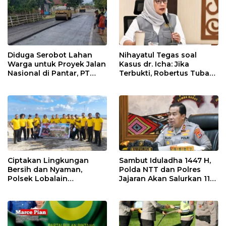
Diduga Serobot Lahan
Nihayatul Tegas soal
Warga untuk Proyek Jalan
Kasus dr. Icha: Jika
Nasional di Pantar, PT
Terbukti, Robertus Tubani
Tiga Dara Terancam
Harus Bertanggung
Dilaporkan ke Polisi
Jawab dan Disanksi Partai
Ciptakan Lingkungan
Sambut Iduladha 1447 H,
Bersih dan Nyaman,
Polda NTT dan Polres
Polsek Lobalain
Jajaran Akan Salurkan 115
Laksanakan Gerakan
Hewan Kurban untuk
Indonesia ASRI
Masyarakat