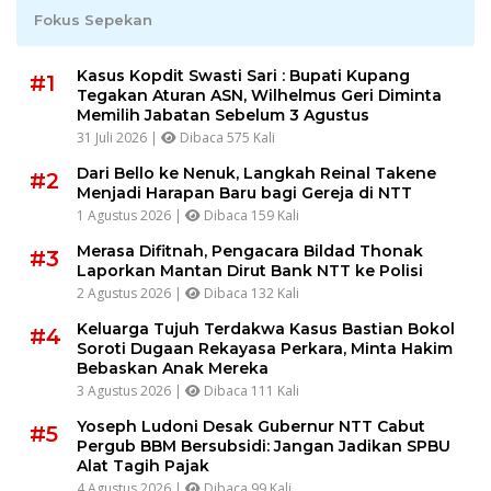
Fokus Sepekan
Kasus Kopdit Swasti Sari : Bupati Kupang
#1
Tegakan Aturan ASN, Wilhelmus Geri Diminta
Memilih Jabatan Sebelum 3 Agustus
31 Juli 2026 |
Dibaca 575 Kali
Dari Bello ke Nenuk, Langkah Reinal Takene
#2
Menjadi Harapan Baru bagi Gereja di NTT
1 Agustus 2026 |
Dibaca 159 Kali
Merasa Difitnah, Pengacara Bildad Thonak
#3
Laporkan Mantan Dirut Bank NTT ke Polisi
2 Agustus 2026 |
Dibaca 132 Kali
Keluarga Tujuh Terdakwa Kasus Bastian Bokol
#4
Soroti Dugaan Rekayasa Perkara, Minta Hakim
Bebaskan Anak Mereka
3 Agustus 2026 |
Dibaca 111 Kali
Yoseph Ludoni Desak Gubernur NTT Cabut
#5
Pergub BBM Bersubsidi: Jangan Jadikan SPBU
Alat Tagih Pajak
4 Agustus 2026 |
Dibaca 99 Kali