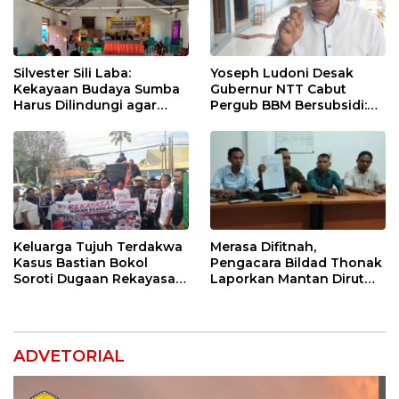
Silvester Sili Laba:
Yoseph Ludoni Desak
Kekayaan Budaya Sumba
Gubernur NTT Cabut
Harus Dilindungi agar
Pergub BBM Bersubsidi:
Bernilai Ekonomi
Jangan Jadikan SPBU Alat
Tagih Pajak
Keluarga Tujuh Terdakwa
Merasa Difitnah,
Kasus Bastian Bokol
Pengacara Bildad Thonak
Soroti Dugaan Rekayasa
Laporkan Mantan Dirut
Perkara, Minta Hakim
Bank NTT ke Polisi
Bebaskan Anak Mereka
ADVETORIAL