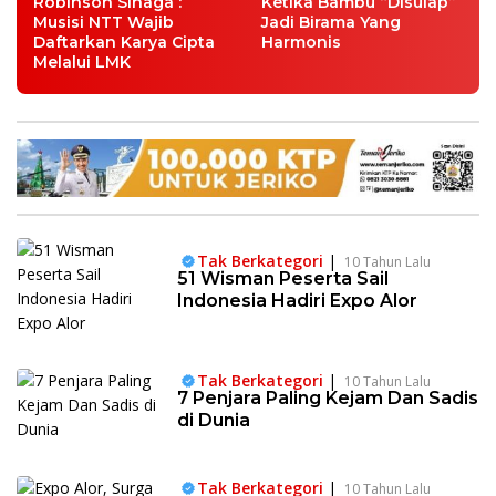
Robinson Sinaga :
Ketika Bambu “Disulap”
Musisi NTT Wajib
Jadi Birama Yang
Daftarkan Karya Cipta
Harmonis
Melalui LMK
Tak Berkategori
|
10 Tahun Lalu
51 Wisman Peserta Sail
Indonesia Hadiri Expo Alor
Tak Berkategori
|
10 Tahun Lalu
7 Penjara Paling Kejam Dan Sadis
di Dunia
Tak Berkategori
|
10 Tahun Lalu