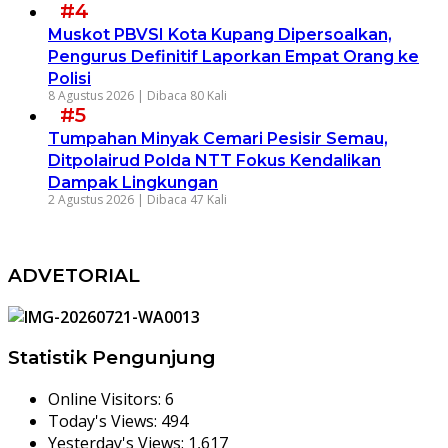
#4
Muskot PBVSI Kota Kupang Dipersoalkan,
Pengurus Definitif Laporkan Empat Orang ke
Polisi
8 Agustus 2026 |
Dibaca 80 Kali
#5
Tumpahan Minyak Cemari Pesisir Semau,
Ditpolairud Polda NTT Fokus Kendalikan
Dampak Lingkungan
2 Agustus 2026 |
Dibaca 47 Kali
ADVETORIAL
Statistik Pengunjung
Online Visitors:
6
Today's Views:
494
Yesterday's Views:
1,617