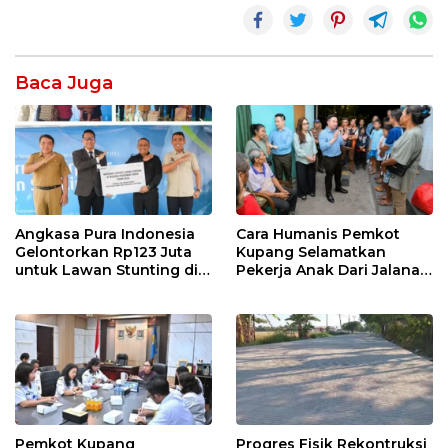
Baca Juga
Angkasa Pura Indonesia
Cara Humanis Pemkot
Gelontorkan Rp123 Juta
Kupang Selamatkan
untuk Lawan Stunting di
Pekerja Anak Dari Jalanan
Kota Kupang
ke Rumah
Pemkot Kupang
Progres Fisik Rekontruksi