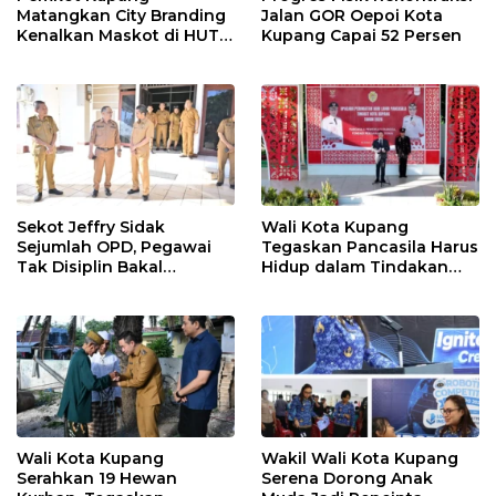
Matangkan City Branding
Jalan GOR Oepoi Kota
Kenalkan Maskot di HUT
Kupang Capai 52 Persen
ke-81 RI
Sekot Jeffry Sidak
Wali Kota Kupang
Sejumlah OPD, Pegawai
Tegaskan Pancasila Harus
Tak Disiplin Bakal
Hidup dalam Tindakan
Dievaluasi
Nyata
Wali Kota Kupang
Wakil Wali Kota Kupang
Serahkan 19 Hewan
Serena Dorong Anak