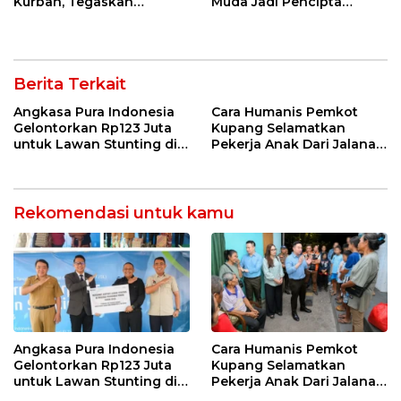
Kurban, Tegaskan
Muda Jadi Pencipta
Semangat Keikhlasan dan
Teknologi
Harmoni Keberagaman
Berita Terkait
Angkasa Pura Indonesia
Cara Humanis Pemkot
Gelontorkan Rp123 Juta
Kupang Selamatkan
untuk Lawan Stunting di
Pekerja Anak Dari Jalanan
Kota Kupang
ke Rumah
Rekomendasi untuk kamu
Angkasa Pura Indonesia
Cara Humanis Pemkot
Gelontorkan Rp123 Juta
Kupang Selamatkan
untuk Lawan Stunting di
Pekerja Anak Dari Jalanan
Kota Kupang
ke Rumah