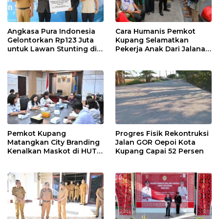
Angkasa Pura Indonesia
Cara Humanis Pemkot
Gelontorkan Rp123 Juta
Kupang Selamatkan
untuk Lawan Stunting di
Pekerja Anak Dari Jalanan
Kota Kupang
ke Rumah
Pemkot Kupang
Progres Fisik Rekontruksi
Matangkan City Branding
Jalan GOR Oepoi Kota
Kenalkan Maskot di HUT
Kupang Capai 52 Persen
ke-81 RI