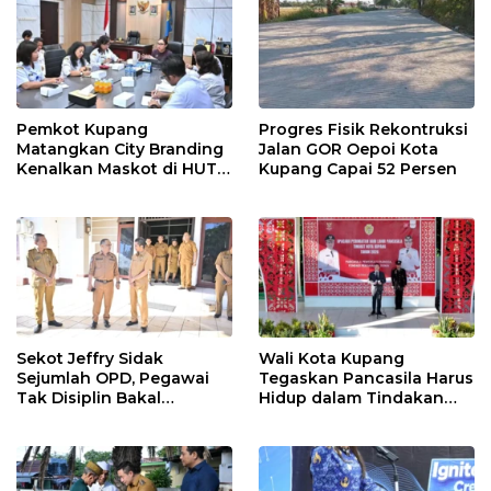
Pemkot Kupang
Progres Fisik Rekontruksi
Matangkan City Branding
Jalan GOR Oepoi Kota
Kenalkan Maskot di HUT
Kupang Capai 52 Persen
ke-81 RI
Sekot Jeffry Sidak
Wali Kota Kupang
Sejumlah OPD, Pegawai
Tegaskan Pancasila Harus
Tak Disiplin Bakal
Hidup dalam Tindakan
Dievaluasi
Nyata