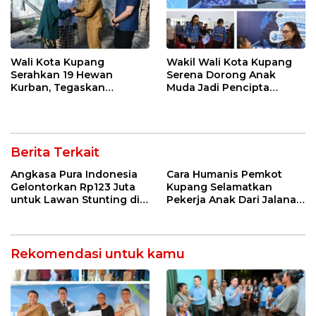
Wali Kota Kupang
Wakil Wali Kota Kupang
Serahkan 19 Hewan
Serena Dorong Anak
Kurban, Tegaskan
Muda Jadi Pencipta
Semangat Keikhlasan dan
Teknologi
Harmoni Keberagaman
Berita Terkait
Angkasa Pura Indonesia
Cara Humanis Pemkot
Gelontorkan Rp123 Juta
Kupang Selamatkan
untuk Lawan Stunting di
Pekerja Anak Dari Jalanan
Kota Kupang
ke Rumah
Rekomendasi untuk kamu