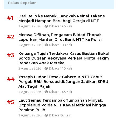
Fokus Sepekan
Dari Bello ke Nenuk, Langkah Reinal Takene
#1
Menjadi Harapan Baru bagi Gereja di NTT
1 Agustus 2026 |
Dibaca 165 Kali
Merasa Difitnah, Pengacara Bildad Thonak
#2
Laporkan Mantan Dirut Bank NTT ke Polisi
2 Agustus 2026 |
Dibaca 133 Kali
Keluarga Tujuh Terdakwa Kasus Bastian Bokol
#3
Soroti Dugaan Rekayasa Perkara, Minta Hakim
Bebaskan Anak Mereka
3 Agustus 2026 |
Dibaca 115 Kali
Yoseph Ludoni Desak Gubernur NTT Cabut
#4
Pergub BBM Bersubsidi: Jangan Jadikan SPBU
Alat Tagih Pajak
4 Agustus 2026 |
Dibaca 105 Kali
Laut Semau Terdampak Tumpahan Minyak,
#5
Ditpolairud Polda NTT Kawal Mitigasi hingga
Perairan Pulih
1 Agustus 2026 |
Dibaca 86 Kali