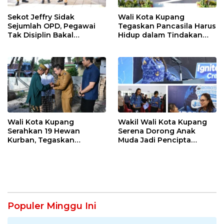
Sekot Jeffry Sidak
Wali Kota Kupang
Sejumlah OPD, Pegawai
Tegaskan Pancasila Harus
Tak Disiplin Bakal
Hidup dalam Tindakan
Dievaluasi
Nyata
Wali Kota Kupang
Wakil Wali Kota Kupang
Serahkan 19 Hewan
Serena Dorong Anak
Kurban, Tegaskan
Muda Jadi Pencipta
Semangat Keikhlasan dan
Teknologi
Harmoni Keberagaman
Populer Minggu Ini