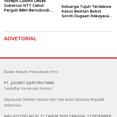
Yoseph Ludoni Desak
Gubernur NTT Cabut
Keluarga Tujuh Terdakwa
Pergub BBM Bersubsidi:
Kasus Bastian Bokol
Jangan Jadikan SPBU Alat
Soroti Dugaan Rekayasa
Tagih Pajak
Perkara, Minta Hakim
Bebaskan Anak Mereka
ADVETORIAL
Badan Hukum Perusahaan Pers :
PT. JULIANT AJUN PRATAMA
Terdaftar Perseroan Nomor :
Keputusan Menteri Hukum dan Hak Asasi Manusia Republik
Indonesia :
AHU-0212763.AH.01.11.TAHUN 2020 TANGGAL 17 DESEMBER