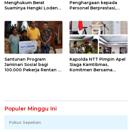
Menghukum Berat
Penghargaan kepada
Suaminya Hengki Loden
Personel Berprestasi,
Yang Diciduk Bersama Wil
Tekankan Semangat
nya Sisilya Ratu
Pengabdian dan
Integritas
Santunan Program
Kapolda NTT Pimpin Apel
Jaminan Sosial bagi
Siaga Kamtibmas,
100.000 Pekerja Rentan di
Komitmen Bersama
NTT Jadi Harapan dan
Dikukuhkan: NTT Aman
Semangat Sarlince
untuk Indonesia Hebat
Kolianan
Populer Minggu Ini
Fokus Sepekan