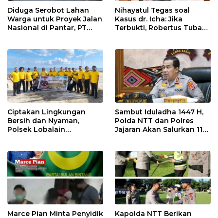
Diduga Serobot Lahan
Nihayatul Tegas soal
Warga untuk Proyek Jalan
Kasus dr. Icha: Jika
Nasional di Pantar, PT
Terbukti, Robertus Tubani
Tiga Dara Terancam
Harus Bertanggung
Dilaporkan ke Polisi
Jawab dan Disanksi Partai
Ciptakan Lingkungan
Sambut Iduladha 1447 H,
Bersih dan Nyaman,
Polda NTT dan Polres
Polsek Lobalain
Jajaran Akan Salurkan 115
Laksanakan Gerakan
Hewan Kurban untuk
Indonesia ASRI
Masyarakat
Marce Pian Minta Penyidik
Kapolda NTT Berikan