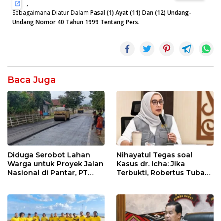
,
Sebagaimana Diatur Dalam
Pasal (1) Ayat (11) Dan (12) Undang-
Undang Nomor 40 Tahun 1999 Tentang Pers.
Baca Juga
Diduga Serobot Lahan
Nihayatul Tegas soal
Warga untuk Proyek Jalan
Kasus dr. Icha: Jika
Nasional di Pantar, PT
Terbukti, Robertus Tubani
Tiga Dara Terancam
Harus Bertanggung
Dilaporkan ke Polisi
Jawab dan Disanksi Partai