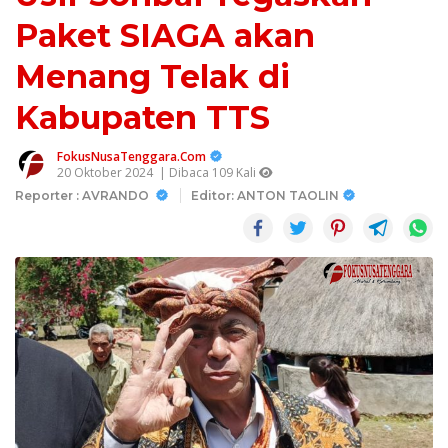
Paket SIAGA akan
Menang Telak di
Kabupaten TTS
FokusNusaTenggara.Com
20 Oktober 2024
| Dibaca 109 Kali
Reporter : AVRANDO
Editor: ANTON TAOLIN