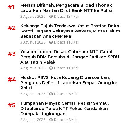
Merasa Difitnah, Pengacara Bildad Thonak
#1
Laporkan Mantan Dirut Bank NTT ke Polisi
2 Agustus 2026 |
Dibaca 134 Kali
Keluarga Tujuh Terdakwa Kasus Bastian Bokol
#2
Soroti Dugaan Rekayasa Perkara, Minta Hakim
Bebaskan Anak Mereka
3 Agustus 2026 |
Dibaca 115 Kali
Yoseph Ludoni Desak Gubernur NTT Cabut
#3
Pergub BBM Bersubsidi: Jangan Jadikan SPBU
Alat Tagih Pajak
4 Agustus 2026 |
Dibaca 110 Kali
Muskot PBVSI Kota Kupang Dipersoalkan,
#4
Pengurus Definitif Laporkan Empat Orang ke
Polisi
8 Agustus 2026 |
Dibaca 96 Kali
Tumpahan Minyak Cemari Pesisir Semau,
#5
Ditpolairud Polda NTT Fokus Kendalikan
Dampak Lingkungan
2 Agustus 2026 |
Dibaca 48 Kali