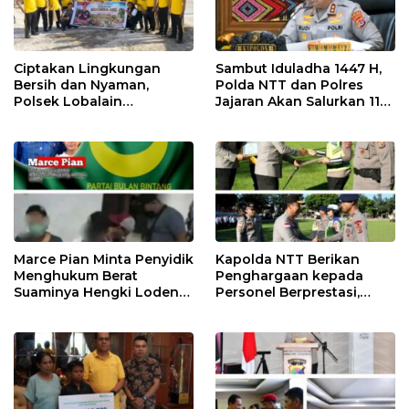
Ciptakan Lingkungan
Sambut Iduladha 1447 H,
Bersih dan Nyaman,
Polda NTT dan Polres
Polsek Lobalain
Jajaran Akan Salurkan 115
Laksanakan Gerakan
Hewan Kurban untuk
Indonesia ASRI
Masyarakat
Marce Pian Minta Penyidik
Kapolda NTT Berikan
Menghukum Berat
Penghargaan kepada
Suaminya Hengki Loden
Personel Berprestasi,
Yang Diciduk Bersama Wil
Tekankan Semangat
nya Sisilya Ratu
Pengabdian dan
Integritas