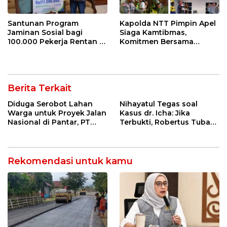
Santunan Program
Kapolda NTT Pimpin Apel
Jaminan Sosial bagi
Siaga Kamtibmas,
100.000 Pekerja Rentan di
Komitmen Bersama
NTT Jadi Harapan dan
Dikukuhkan: NTT Aman
Semangat Sarlince
untuk Indonesia Hebat
Kolianan
Berita Terkait
Diduga Serobot Lahan
Nihayatul Tegas soal
Warga untuk Proyek Jalan
Kasus dr. Icha: Jika
Nasional di Pantar, PT
Terbukti, Robertus Tubani
Tiga Dara Terancam
Harus Bertanggung
Dilaporkan ke Polisi
Jawab dan Disanksi Partai
Rekomendasi untuk kamu