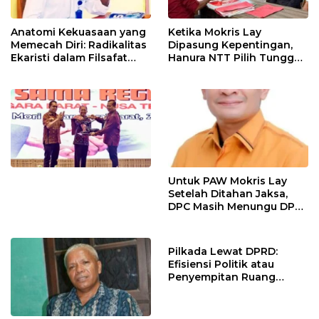
Anatomi Kekuasaan yang
Ketika Mokris Lay
Memecah Diri: Radikalitas
Dipasung Kepentingan,
Ekaristi dalam Filsafat
Hanura NTT Pilih Tunggu
Politik Kepemimpinan
Mekanisme Partai
Untuk PAW Mokris Lay
Setelah Ditahan Jaksa,
DPC Masih Menungu DPD
Hanura NTT
Pilkada Lewat DPRD:
Efisiensi Politik atau
Penyempitan Ruang
Demokrasi Lokal ?