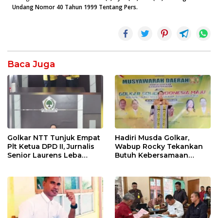
Undang Nomor 40 Tahun 1999 Tentang Pers.
Baca Juga
Golkar NTT Tunjuk Empat
Hadiri Musda Golkar,
Plt Ketua DPD II, Jurnalis
Wabup Rocky Tekankan
Senior Laurens Leba
Butuh Kebersamaan
Tukan Pimpin Flores
Diatas Perbedaan Politik
Timur
Untuk Bangun Alor