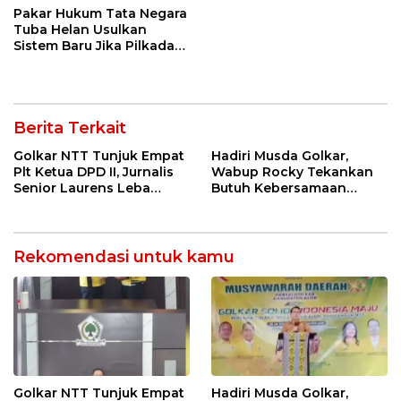
Pakar Hukum Tata Negara
Tuba Helan Usulkan
Sistem Baru Jika Pilkada
Langsung dan DPRD
Gagal
Berita Terkait
Golkar NTT Tunjuk Empat
Hadiri Musda Golkar,
Plt Ketua DPD II, Jurnalis
Wabup Rocky Tekankan
Senior Laurens Leba
Butuh Kebersamaan
Tukan Pimpin Flores
Diatas Perbedaan Politik
Timur
Untuk Bangun Alor
Rekomendasi untuk kamu
Golkar NTT Tunjuk Empat
Hadiri Musda Golkar,