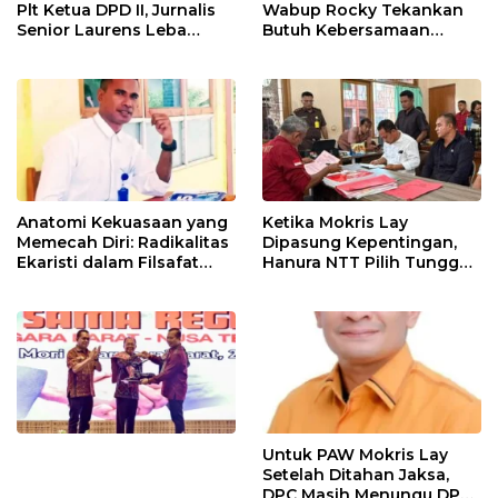
Plt Ketua DPD II, Jurnalis
Wabup Rocky Tekankan
Senior Laurens Leba
Butuh Kebersamaan
Tukan Pimpin Flores
Diatas Perbedaan Politik
Timur
Untuk Bangun Alor
Anatomi Kekuasaan yang
Ketika Mokris Lay
Memecah Diri: Radikalitas
Dipasung Kepentingan,
Ekaristi dalam Filsafat
Hanura NTT Pilih Tunggu
Politik Kepemimpinan
Mekanisme Partai
Untuk PAW Mokris Lay
Setelah Ditahan Jaksa,
DPC Masih Menungu DPD