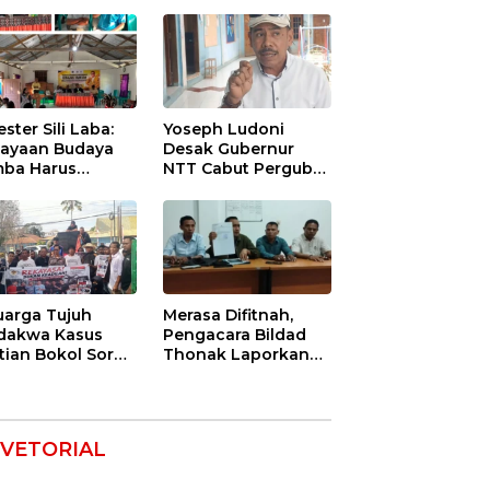
ester Sili Laba:
Yoseph Ludoni
ayaan Budaya
Desak Gubernur
ba Harus
NTT Cabut Pergub
indungi agar
BBM Bersubsidi:
nilai Ekonomi
Jangan Jadikan
SPBU Alat Tagih
Pajak
uarga Tujuh
Merasa Difitnah,
dakwa Kasus
Pengacara Bildad
tian Bokol Soroti
Thonak Laporkan
aan Rekayasa
Mantan Dirut Bank
kara, Minta
NTT ke Polisi
im Bebaskan
k Mereka
VETORIAL