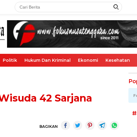
Politik
Hukum Dan Kriminal
Ekonomi
Kesehatan
Po
Wisuda 42 Sarjana
F
#
BAGIKAN