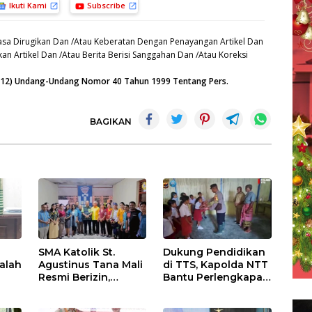
Ikuti Kami
Subscribe
sa Dirugikan Dan /Atau Keberatan Dengan Penayangan Artikel Dan
an Artikel Dan /Atau Berita Berisi Sanggahan Dan /Atau Koreksi
n (12) Undang-Undang Nomor 40 Tahun 1999 Tentang Pers.
BAGIKAN
SMA Katolik St.
Dukung Pendidikan
alah
Agustinus Tana Mali
di TTS, Kapolda NTT
Resmi Berizin,
Bantu Perlengkapan
ng
Gubernur Melki:
Sekolah bagi Siswa
Kado Istimewa
SDN Nununamat