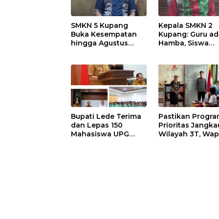
SMKN 5 Kupang
Kepala SMKN 2
Buka Kesempatan
Kupang: Guru ad
hingga Agustus
Hamba, Siswa
2026, Kuota 168
adalah Tuan ya
Siswa Baru Masih
Harus Dilayani
Tersedia
dengan Tulus
Bupati Lede Terima
Pastikan Progr
dan Lepas 150
Prioritas Jangka
Mahasiswa UPG
Wilayah 3T, Wap
1945 KKN di
Gibran Tinjau S
Kabupaten Kupang
dan MTs Papela 
Rote Ndao