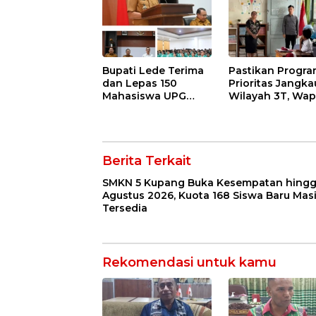
Tersedia
dengan Tulus
Bupati Lede Terima
Pastikan Progr
dan Lepas 150
Prioritas Jangka
Mahasiswa UPG
Wilayah 3T, Wap
1945 KKN di
Gibran Tinjau S
Kabupaten Kupang
dan MTs Papela 
Rote Ndao
Berita Terkait
SMKN 5 Kupang Buka Kesempatan hing
Agustus 2026, Kuota 168 Siswa Baru Mas
Tersedia
Rekomendasi untuk kamu