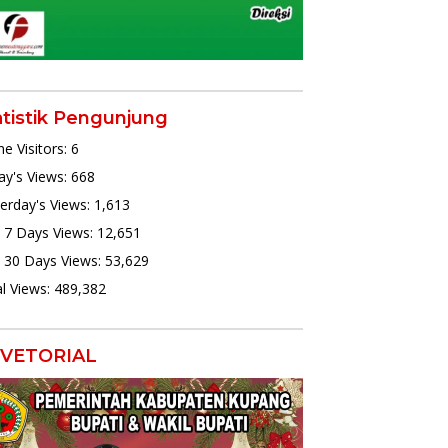
atistik Pengunjung
ne Visitors:
6
y's Views:
668
erday's Views:
1,613
 7 Days Views:
12,651
 30 Days Views:
53,629
l Views:
489,382
VETORIAL