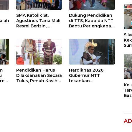
SMA Katolik St.
Dukung Pendidikan
alah
Agustinus Tana Mali
di TTS, Kapolda NTT
Resmi Berizin,
Bantu Perlengkapan
ng
Gubernur Melki:
Sekolah bagi Siswa
Silv
Kado Istimewa
SDN Nununamat
Kek
untuk Hari Jadi
Sum
Sekolah
Dil
Ber
am
Pendidikan Harus
Hardiknas 2026:
u
Dilaksanakan Secara
Gubernur NTT
res
Tulus, Penuh Kasih
tekankan
Kel
DN
Demi Memanusiakan
pentingnya
Ter
di
Manusia
penguatan
Bas
akademik, karakter,
Dug
dan jiwa
Per
kewirausahaan
Hak
Ana
AD