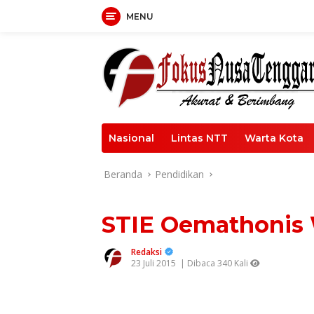
Langsung
MENU
ke
konten
Nasional
Lintas NTT
Warta Kota
Beranda
Pendidikan
STIE Oemathonis 
Redaksi
23 Juli 2015
| Dibaca 340 Kali