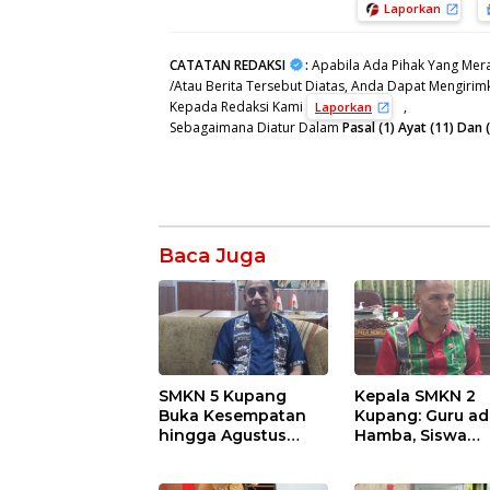
Laporkan
CATATAN REDAKSI
:
Apabila Ada Pihak Yang Mera
/Atau Berita Tersebut Diatas, Anda Dapat Mengirimk
Kepada Redaksi Kami
,
Laporkan
Sebagaimana Diatur Dalam
Pasal (1) Ayat (11) Da
Baca Juga
SMKN 5 Kupang
Kepala SMKN 2
Buka Kesempatan
Kupang: Guru ad
hingga Agustus
Hamba, Siswa
2026, Kuota 168
adalah Tuan ya
Siswa Baru Masih
Harus Dilayani