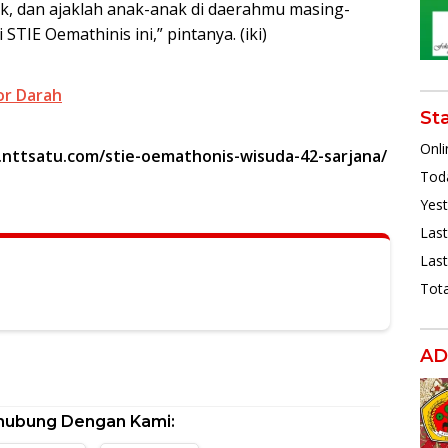
k, dan ajaklah anak-anak di daerahmu masing-
TIE Oemathinis ini,” pintanya. (iki)
or Darah
St
Onli
w.nttsatu.com/stie-oemathonis-wisuda-42-sarjana/
Toda
Yest
Last
Last
Tota
AD
hubung Dengan Kami: