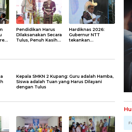
untuk Hari Jadi
Sekolah
am
Pendidikan Harus
Hardiknas 2026:
u
Dilaksanakan Secara
Gubernur NTT
res
Tulus, Penuh Kasih
tekankan
DN
Demi Memanusiakan
pentingnya
di
Manusia
penguatan
akademik, karakter,
dan jiwa
kewirausahaan
ga
Kepala SMKN 2 Kupang: Guru adalah Hamba,
ih
Siswa adalah Tuan yang Harus Dilayani
dengan Tulus
Hu
F