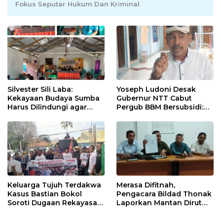
Fokus Seputar Hukum Dan Kriminal
Silvester Sili Laba:
Yoseph Ludoni Desak
Kekayaan Budaya Sumba
Gubernur NTT Cabut
Harus Dilindungi agar
Pergub BBM Bersubsidi:
Bernilai Ekonomi
Jangan Jadikan SPBU Alat
Tagih Pajak
Keluarga Tujuh Terdakwa
Merasa Difitnah,
Kasus Bastian Bokol
Pengacara Bildad Thonak
Soroti Dugaan Rekayasa
Laporkan Mantan Dirut
Perkara, Minta Hakim
Bank NTT ke Polisi
Bebaskan Anak Mereka