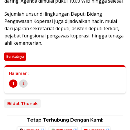
daring. Agenda dimulai pukul 10.00 WIB hingga selesai.
Sejumlah unsur di lingkungan Deputi Bidang
Pengawasan Koperasi juga dijadwalkan hadir, mulai
dari jajaran sekretariat deputi, asisten deputi terkait,
pejabat fungsional pengawas koperasi, hingga tenaga
ahli kementerian.
Berikutnya
Halaman:
1
2
Bildat Thonak
Tetap Terhubung Dengan Kami:
Laporkan
Ikuti Kami
Subscribe