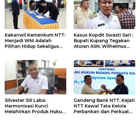
Kakanwil Kemenkum NTT:
Kasus Kopdit Swasti Sari :
Menjadi WNI Adalah
Bupati Kupang Tegakan
Pilihan Hidup Sekaligus
Aturan ASN, Wilhelmus
Tanggung Jawab
Geri Diminta Memilih
Kebangsaan
Jabatan Sebelum 3
Agustus
Silvester Sili Laba:
Gandeng Bank NTT, Kejati
Harmonisasi Kunci
NTT Kawal Tata Kelola
Melahirkan Produk Hukum
Perbankan dan Perkuat
Daerah yang Berkualitas
Kepastian Hukum
dan Berkepastian Hukum