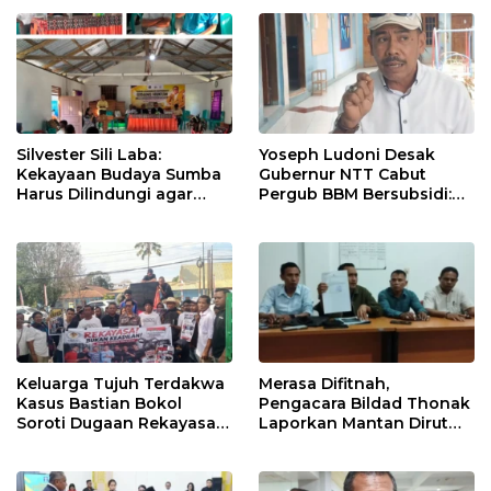
Silvester Sili Laba:
Yoseph Ludoni Desak
Kekayaan Budaya Sumba
Gubernur NTT Cabut
Harus Dilindungi agar
Pergub BBM Bersubsidi:
Bernilai Ekonomi
Jangan Jadikan SPBU Alat
Tagih Pajak
Keluarga Tujuh Terdakwa
Merasa Difitnah,
Kasus Bastian Bokol
Pengacara Bildad Thonak
Soroti Dugaan Rekayasa
Laporkan Mantan Dirut
Perkara, Minta Hakim
Bank NTT ke Polisi
Bebaskan Anak Mereka