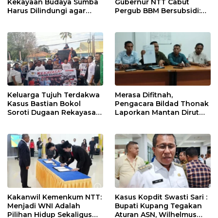
Kekayaan Budaya Sumba
Gubernur NTT Cabut
Harus Dilindungi agar
Pergub BBM Bersubsidi:
Bernilai Ekonomi
Jangan Jadikan SPBU Alat
Tagih Pajak
Keluarga Tujuh Terdakwa
Merasa Difitnah,
Kasus Bastian Bokol
Pengacara Bildad Thonak
Soroti Dugaan Rekayasa
Laporkan Mantan Dirut
Perkara, Minta Hakim
Bank NTT ke Polisi
Bebaskan Anak Mereka
Kakanwil Kemenkum NTT:
Kasus Kopdit Swasti Sari :
Menjadi WNI Adalah
Bupati Kupang Tegakan
Pilihan Hidup Sekaligus
Aturan ASN, Wilhelmus