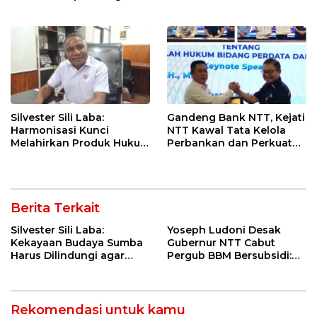
Tanggung Jawab
Geri Diminta Memilih
Kebangsaan
Jabatan Sebelum 3
Agustus
Silvester Sili Laba:
Gandeng Bank NTT, Kejati
Harmonisasi Kunci
NTT Kawal Tata Kelola
Melahirkan Produk Hukum
Perbankan dan Perkuat
Daerah yang Berkualitas
Kepastian Hukum
dan Berkepastian Hukum
Berita Terkait
Silvester Sili Laba:
Yoseph Ludoni Desak
Kekayaan Budaya Sumba
Gubernur NTT Cabut
Harus Dilindungi agar
Pergub BBM Bersubsidi:
Bernilai Ekonomi
Jangan Jadikan SPBU Alat
Tagih Pajak
Rekomendasi untuk kamu