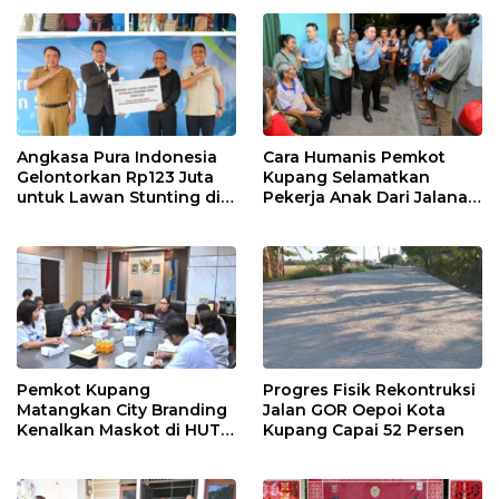
Angkasa Pura Indonesia
Cara Humanis Pemkot
Gelontorkan Rp123 Juta
Kupang Selamatkan
untuk Lawan Stunting di
Pekerja Anak Dari Jalanan
Kota Kupang
ke Rumah
Pemkot Kupang
Progres Fisik Rekontruksi
Matangkan City Branding
Jalan GOR Oepoi Kota
Kenalkan Maskot di HUT
Kupang Capai 52 Persen
ke-81 RI