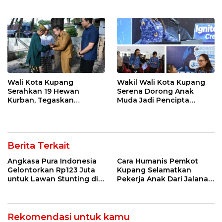
Dievaluasi
Nyata
Wali Kota Kupang
Wakil Wali Kota Kupang
Serahkan 19 Hewan
Serena Dorong Anak
Kurban, Tegaskan
Muda Jadi Pencipta
Semangat Keikhlasan dan
Teknologi
Harmoni Keberagaman
Berita Terkait
Angkasa Pura Indonesia
Cara Humanis Pemkot
Gelontorkan Rp123 Juta
Kupang Selamatkan
untuk Lawan Stunting di
Pekerja Anak Dari Jalanan
Kota Kupang
ke Rumah
Rekomendasi untuk kamu