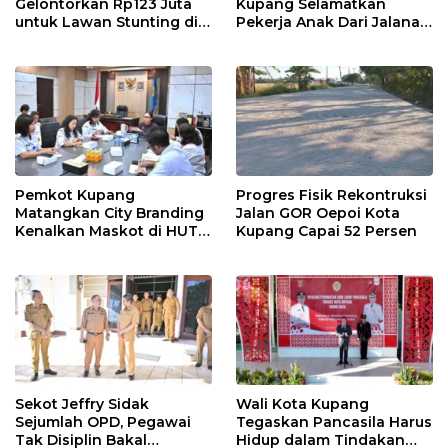
Gelontorkan Rp123 Juta
Kupang Selamatkan
untuk Lawan Stunting di
Pekerja Anak Dari Jalanan
Kota Kupang
ke Rumah
Pemkot Kupang
Progres Fisik Rekontruksi
Matangkan City Branding
Jalan GOR Oepoi Kota
Kenalkan Maskot di HUT
Kupang Capai 52 Persen
ke-81 RI
Sekot Jeffry Sidak
Wali Kota Kupang
Sejumlah OPD, Pegawai
Tegaskan Pancasila Harus
Tak Disiplin Bakal
Hidup dalam Tindakan