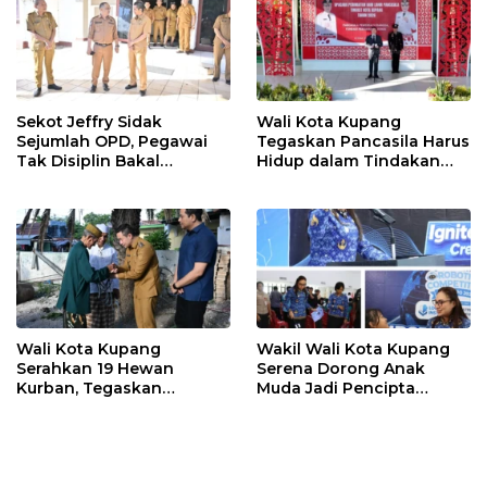
Sekot Jeffry Sidak
Wali Kota Kupang
Sejumlah OPD, Pegawai
Tegaskan Pancasila Harus
Tak Disiplin Bakal
Hidup dalam Tindakan
Dievaluasi
Nyata
Wali Kota Kupang
Wakil Wali Kota Kupang
Serahkan 19 Hewan
Serena Dorong Anak
Kurban, Tegaskan
Muda Jadi Pencipta
Semangat Keikhlasan dan
Teknologi
Harmoni Keberagaman