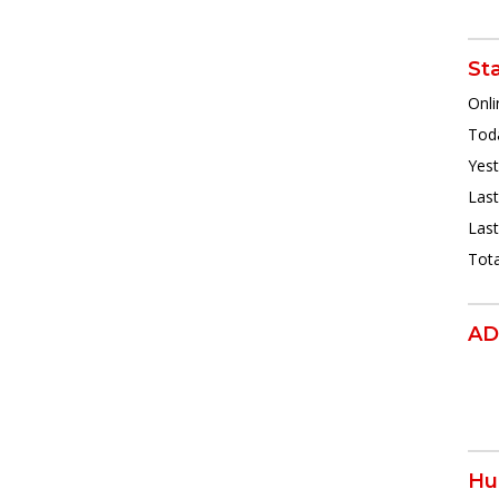
St
Onli
Toda
Yest
Last
Last
Tota
AD
Hu