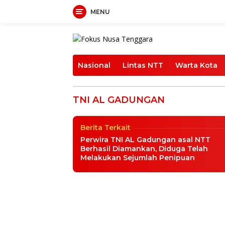
Langsung
MENU
ke
konten
TNI AL GADUNGAN
Nasional
Lintas NTT
Warta Kota
Tipu Warga Kupang 50 J
Hukum Letda Sus Jefri 
TNI AL GADUNGAN
Hukum Dan Kriminal
|
1 Oktober 2024
Berita Terkait
Perwira TNI AL Gadungan asal NTT
Berhasil Diamankan, Diduga Telah
Melakukan Sejumlah Penipuan