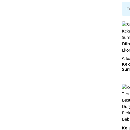
F
Silv
Kek
Sum
Dil
Ber
Kel