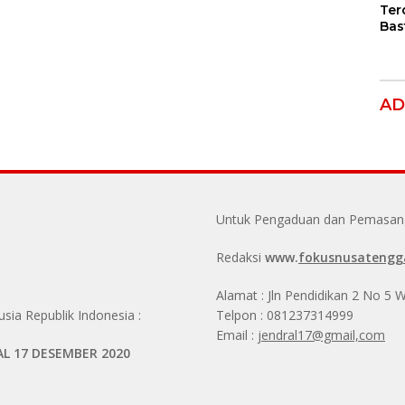
Ter
Bas
Dug
Per
Hak
Ana
AD
Untuk Pengaduan dan Pemasanga
Redaksi
www.
fokusnusatengg
Alamat : Jln Pendidikan 2 No 5
ia Republik Indonesia :
Telpon : 081237314999
Email :
jendral17@gmail,com
AL 17 DESEMBER 2020