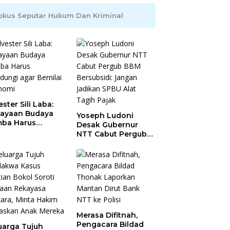
okus Seputar Hukum Dan Kriminal
ester Sili Laba:
ayaan Budaya
Yoseph Ludoni
ba Harus
Desak Gubernur
indungi agar
NTT Cabut Pergub
nilai Ekonomi
BBM Bersubsidi:
Jangan Jadikan
SPBU Alat Tagih
Pajak
Merasa Difitnah,
Pengacara Bildad
uarga Tujuh