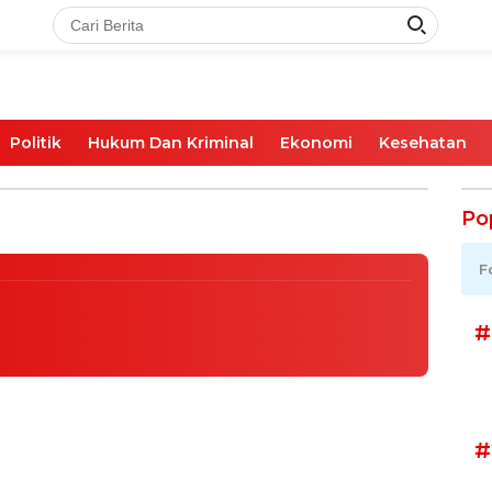
Politik
Hukum Dan Kriminal
Ekonomi
Kesehatan
uta, Polsek Alak Proses
Ga Koro
Po
F
#
#