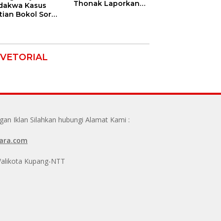
Thonak Laporkan
dakwa Kasus
Mantan Dirut Bank
tian Bokol Soroti
NTT ke Polisi
aan Rekayasa
kara, Minta
im Bebaskan
k Mereka
VETORIAL
n Iklan Silahkan hubungi Alamat Kami :
ara.com
 Walikota Kupang-NTT