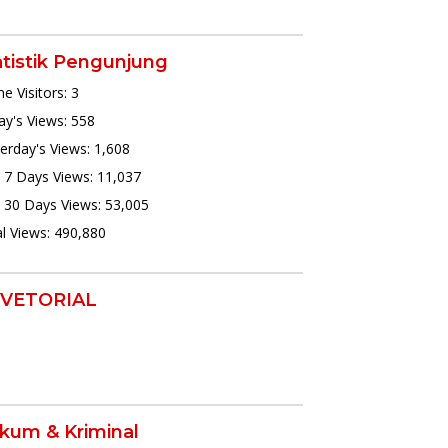
atistik Pengunjung
ne Visitors:
3
y's Views:
558
erday's Views:
1,608
 7 Days Views:
11,037
 30 Days Views:
53,005
l Views:
490,880
VETORIAL
kum & Kriminal