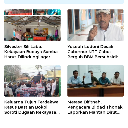
Silvester Sili Laba:
Yoseph Ludoni Desak
Kekayaan Budaya Sumba
Gubernur NTT Cabut
Harus Dilindungi agar
Pergub BBM Bersubsidi:
Bernilai Ekonomi
Jangan Jadikan SPBU Alat
Tagih Pajak
Keluarga Tujuh Terdakwa
Merasa Difitnah,
Kasus Bastian Bokol
Pengacara Bildad Thonak
Soroti Dugaan Rekayasa
Laporkan Mantan Dirut
Perkara, Minta Hakim
Bank NTT ke Polisi
Bebaskan Anak Mereka