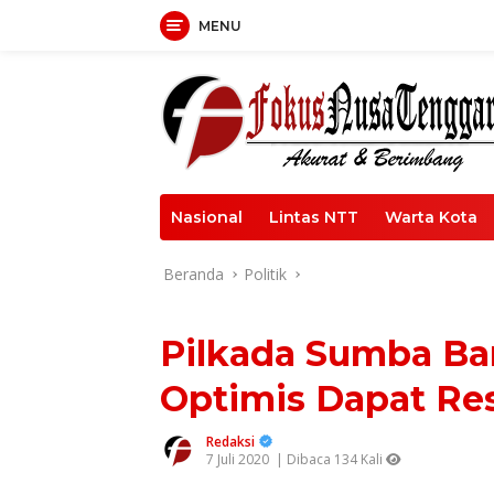
Langsung
MENU
ke
konten
Nasional
Lintas NTT
Warta Kota
Beranda
Politik
Pilkada Sumba Bar
Optimis Dapat Re
Redaksi
7 Juli 2020
| Dibaca 134 Kali