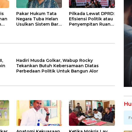
is
Pakar Hukum Tata
Pilkada Lewat DPRD:
ahan
Negara Tuba Helan
Efisiensi Politik atau
h
Usulkan Sistem Baru
Penyempitan Ruang
Jika Pilkada
Demokrasi Lokal ?
Langsung dan DPRD
Gagal
I,
Hadiri Musda Golkar, Wabup Rocky
pin
Tekankan Butuh Kebersamaan Diatas
Perbedaan Politik Untuk Bangun Alor
Hu
F
kar,
Anatomi Kekuasaan
Ketika Mokris Lay