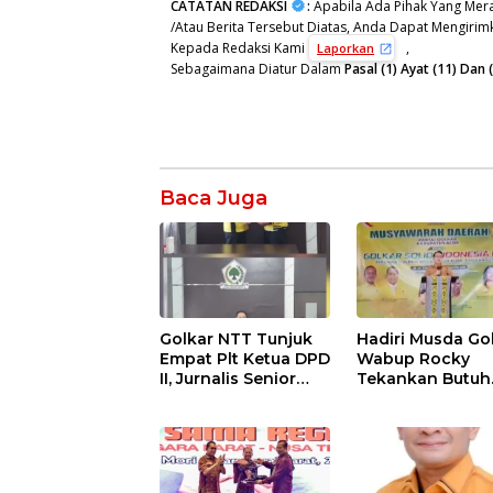
CATATAN REDAKSI
:
Apabila Ada Pihak Yang Mera
/Atau Berita Tersebut Diatas, Anda Dapat Mengirimk
Kepada Redaksi Kami
,
Laporkan
Sebagaimana Diatur Dalam
Pasal (1) Ayat (11) Da
Baca Juga
Golkar NTT Tunjuk
Hadiri Musda Gol
Empat Plt Ketua DPD
Wabup Rocky
II, Jurnalis Senior
Tekankan Butuh
Laurens Leba Tukan
Kebersamaan Di
Pimpin Flores Timur
Perbedaan Polit
Untuk Bangun A