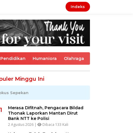
Indeks
Pendidikan
Humaniora
Olahraga
puler Minggu Ini
okus Sepekan
Merasa Difitnah, Pengacara Bildad
1
Thonak Laporkan Mantan Dirut
Bank NTT ke Polisi
2 Agustus 2026 |
Dibaca 133 Kali