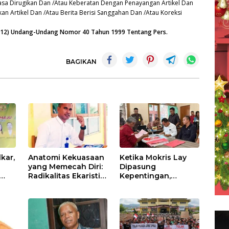
sa Dirugikan Dan /Atau Keberatan Dengan Penayangan Artikel Dan
an Artikel Dan /Atau Berita Berisi Sanggahan Dan /Atau Koreksi
n (12) Undang-Undang Nomor 40 Tahun 1999 Tentang Pers.
BAGIKAN
kar,
Anatomi Kekuasaan
Ketika Mokris Lay
yang Memecah Diri:
Dipasung
Radikalitas Ekaristi
Kepentingan,
atas
dalam Filsafat
Hanura NTT Pilih
ik
Politik
Tunggu Mekanisme
lor
Kepemimpinan
Partai