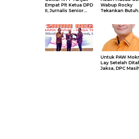
Empat Plt Ketua DPD
Wabup Rocky
II, Jurnalis Senior
Tekankan Butuh
Laurens Leba Tukan
Kebersamaan Di
Pimpin Flores Timur
Perbedaan Polit
Untuk Bangun A
Untuk PAW Mokr
Lay Setelah Dit
Jaksa, DPC Masi
Menungu DPD
Hanura NTT