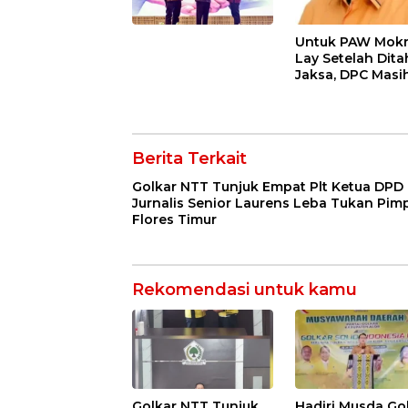
Untuk PAW Mokr
Lay Setelah Dit
Jaksa, DPC Masi
Menungu DPD
Hanura NTT
Berita Terkait
Golkar NTT Tunjuk Empat Plt Ketua DPD I
Jurnalis Senior Laurens Leba Tukan Pim
Flores Timur
Rekomendasi untuk kamu
Golkar NTT Tunjuk
Hadiri Musda Gol