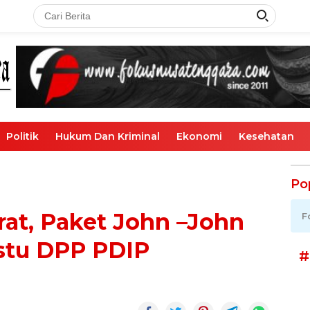
Politik
Hukum Dan Kriminal
Ekonomi
Kesehatan
Po
at, Paket John –John
F
stu DPP PDIP
#