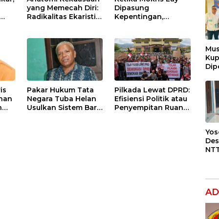
yang Memecah Diri:
Dipasung
Radikalitas Ekaristi
Kepentingan,
atas
dalam Filsafat
Hanura NTT Pilih
ik
Politik
Tunggu Mekanisme
lor
Kepemimpinan
Partai
Mus
Ku
Dip
Pen
Lap
is
Pakar Hukum Tata
Pilkada Lewat DPRD:
Ora
ahan
Negara Tuba Helan
Efisiensi Politik atau
h
Usulkan Sistem Baru
Penyempitan Ruang
Jika Pilkada
Demokrasi Lokal ?
Langsung dan DPRD
Yos
Gagal
Des
NTT
BBM
Jan
SPB
Paj
AD