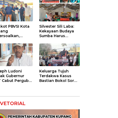
kot PBVSI Kota
Silvester Sili Laba:
pang
Kekayaan Budaya
ersoalkan,
Sumba Harus
gurus Definitif
Dilindungi agar
orkan Empat
Bernilai Ekonomi
ng ke Polisi
eph Ludoni
Keluarga Tujuh
ak Gubernur
Terdakwa Kasus
 Cabut Pergub
Bastian Bokol Soroti
 Bersubsidi:
Dugaan Rekayasa
gan Jadikan
Perkara, Minta
U Alat Tagih
Hakim Bebaskan
ak
Anak Mereka
VETORIAL