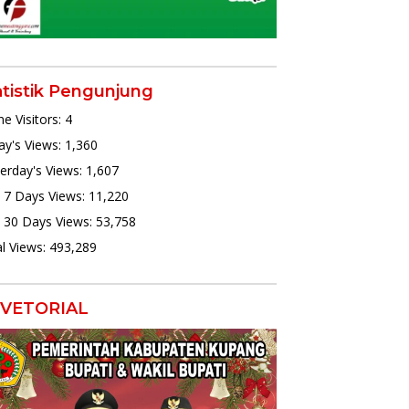
atistik Pengunjung
ne Visitors:
4
y's Views:
1,360
erday's Views:
1,607
 7 Days Views:
11,220
 30 Days Views:
53,758
l Views:
493,289
VETORIAL