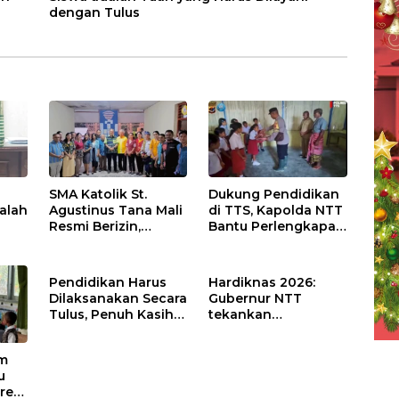
dengan Tulus
SMA Katolik St.
Dukung Pendidikan
alah
Agustinus Tana Mali
di TTS, Kapolda NTT
Resmi Berizin,
Bantu Perlengkapan
ng
Gubernur Melki:
Sekolah bagi Siswa
Kado Istimewa
SDN Nununamat
untuk Hari Jadi
Pendidikan Harus
Hardiknas 2026:
Sekolah
Dilaksanakan Secara
Gubernur NTT
Tulus, Penuh Kasih
tekankan
Demi Memanusiakan
pentingnya
Manusia
penguatan
am
akademik, karakter,
u
dan jiwa
res
kewirausahaan