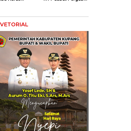
indungi agar
BBM Bersubsidi:
nilai Ekonomi
Jangan Jadikan
SPBU Alat Tagih
Pajak
VETORIAL