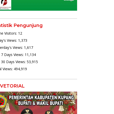
atistik Pengunjung
ne Visitors:
12
y's Views:
1,373
erday's Views:
1,617
 7 Days Views:
11,134
 30 Days Views:
53,915
l Views:
494,919
VETORIAL