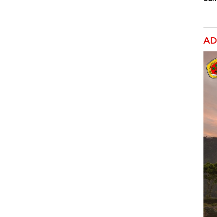
Dil
Ber
AD