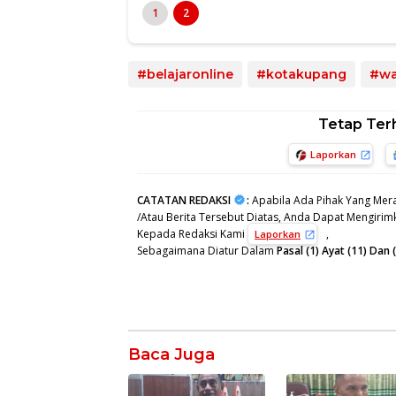
1
2
#belajaronline
#kotakupang
#wa
Tetap Ter
Laporkan
CATATAN REDAKSI
:
Apabila Ada Pihak Yang Mera
/Atau Berita Tersebut Diatas, Anda Dapat Mengirimk
Kepada Redaksi Kami
,
Laporkan
Sebagaimana Diatur Dalam
Pasal (1) Ayat (11) Da
Baca Juga