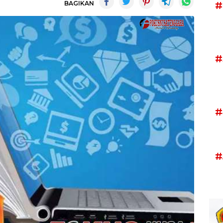
BAGIKAN
#
#
#
#