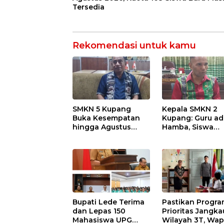
Tersedia
Rekomendasi untuk kamu
SMKN 5 Kupang
Kepala SMKN 2
Buka Kesempatan
Kupang: Guru ad
hingga Agustus
Hamba, Siswa
2026, Kuota 168
adalah Tuan ya
Siswa Baru Masih
Harus Dilayani
Tersedia
dengan Tulus
Bupati Lede Terima
Pastikan Progr
dan Lepas 150
Prioritas Jangka
Mahasiswa UPG
Wilayah 3T, Wap