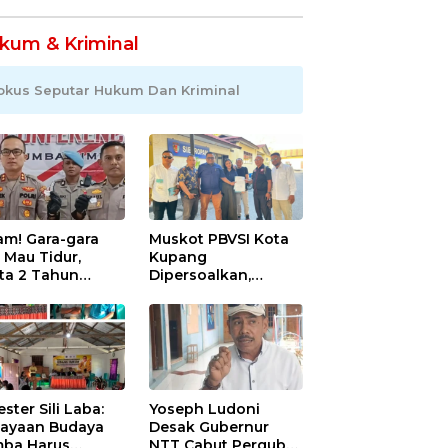
kum & Kriminal
okus Seputar Hukum Dan Kriminal
am! Gara-gara
Muskot PBVSI Kota
 Mau Tidur,
Kupang
ita 2 Tahun
Dipersoalkan,
iksa Ayah Tiri
Pengurus Definitif
umba Timur :
Laporkan Empat
ambuk Kabel,
Orang ke Polisi
a Dioles Balsem
gga Direndam
Es
ester Sili Laba:
Yoseph Ludoni
ayaan Budaya
Desak Gubernur
ba Harus
NTT Cabut Pergub