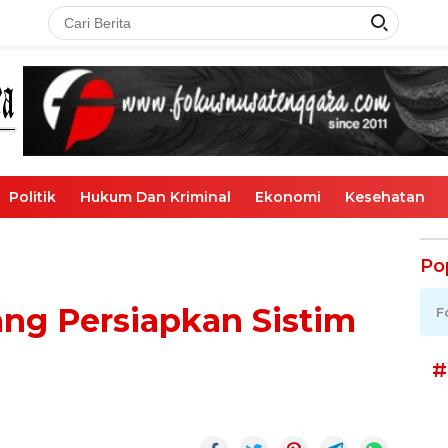
Politik
Hukum Dan Kriminal
Ekonomi
Kesehatan
Po
ng Persiapkan Sistim
F
#