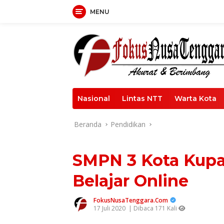
Langsung
MENU
ke
konten
Nasional
Lintas NTT
Warta Kota
Beranda
Pendidikan
SMPN 3 Kota Kupa
Belajar Online
FokusNusaTenggara.Com
17 Juli 2020
| Dibaca 171 Kali