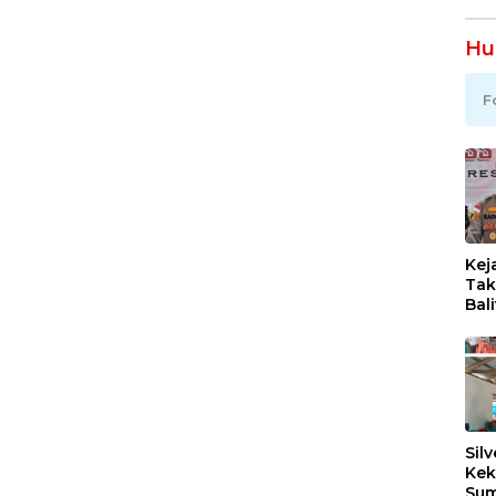
DN
di
Hu
F
Kej
Tak
Bal
Dis
diS
Dic
Mat
hin
Air 
Silv
Kek
Sum