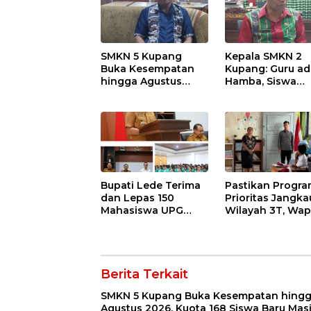
SMKN 5 Kupang
Kepala SMKN 2
Buka Kesempatan
Kupang: Guru ad
hingga Agustus
Hamba, Siswa
2026, Kuota 168
adalah Tuan ya
Siswa Baru Masih
Harus Dilayani
Tersedia
dengan Tulus
Bupati Lede Terima
Pastikan Progr
dan Lepas 150
Prioritas Jangka
Mahasiswa UPG
Wilayah 3T, Wap
1945 KKN di
Gibran Tinjau S
Kabupaten Kupang
dan MTs Papela 
Rote Ndao
Berita Terkait
SMKN 5 Kupang Buka Kesempatan hing
Agustus 2026, Kuota 168 Siswa Baru Mas