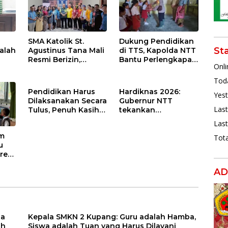
SMA Katolik St.
Dukung Pendidikan
St
alah
Agustinus Tana Mali
di TTS, Kapolda NTT
Resmi Berizin,
Bantu Perlengkapan
Onli
ng
Gubernur Melki:
Sekolah bagi Siswa
Kado Istimewa
SDN Nununamat
Toda
untuk Hari Jadi
Pendidikan Harus
Hardiknas 2026:
Yest
Sekolah
Dilaksanakan Secara
Gubernur NTT
Last
Tulus, Penuh Kasih
tekankan
Demi Memanusiakan
pentingnya
Last
Manusia
penguatan
am
Tota
akademik, karakter,
u
dan jiwa
res
kewirausahaan
DN
AD
di
ga
Kepala SMKN 2 Kupang: Guru adalah Hamba,
ih
Siswa adalah Tuan yang Harus Dilayani