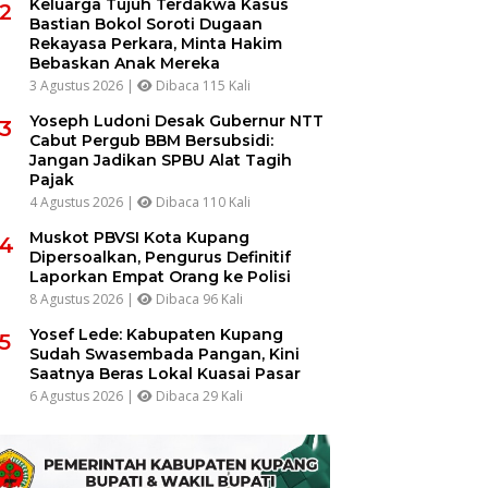
Keluarga Tujuh Terdakwa Kasus
2
Bastian Bokol Soroti Dugaan
Rekayasa Perkara, Minta Hakim
Bebaskan Anak Mereka
3 Agustus 2026 |
Dibaca 115 Kali
Yoseph Ludoni Desak Gubernur NTT
3
Cabut Pergub BBM Bersubsidi:
Jangan Jadikan SPBU Alat Tagih
Pajak
4 Agustus 2026 |
Dibaca 110 Kali
Muskot PBVSI Kota Kupang
4
Dipersoalkan, Pengurus Definitif
Laporkan Empat Orang ke Polisi
8 Agustus 2026 |
Dibaca 96 Kali
Yosef Lede: Kabupaten Kupang
5
Sudah Swasembada Pangan, Kini
Saatnya Beras Lokal Kuasai Pasar
6 Agustus 2026 |
Dibaca 29 Kali