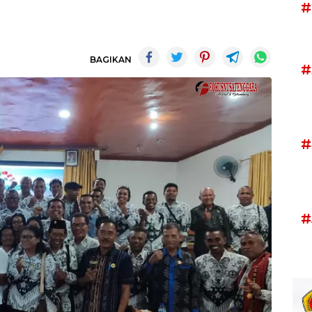
#
BAGIKAN
#
#
#