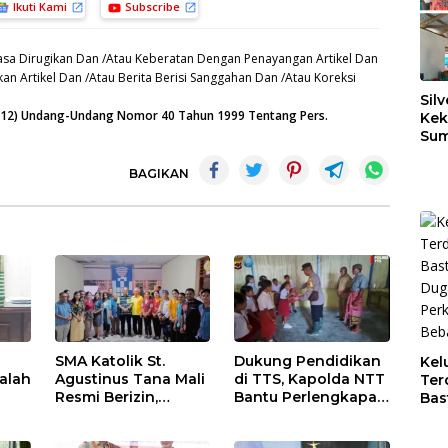
Ikuti Kami
Subscribe
sa Dirugikan Dan /Atau Keberatan Dengan Penayangan Artikel Dan
an Artikel Dan /Atau Berita Berisi Sanggahan Dan /Atau Koreksi
Silv
n (12) Undang-Undang Nomor 40 Tahun 1999 Tentang Pers.
Kek
Sum
Dil
Ber
BAGIKAN
SMA Katolik St.
Dukung Pendidikan
Kel
alah
Agustinus Tana Mali
di TTS, Kapolda NTT
Ter
Resmi Berizin,
Bantu Perlengkapan
Bas
ng
Gubernur Melki:
Sekolah bagi Siswa
Dug
Kado Istimewa
SDN Nununamat
Per