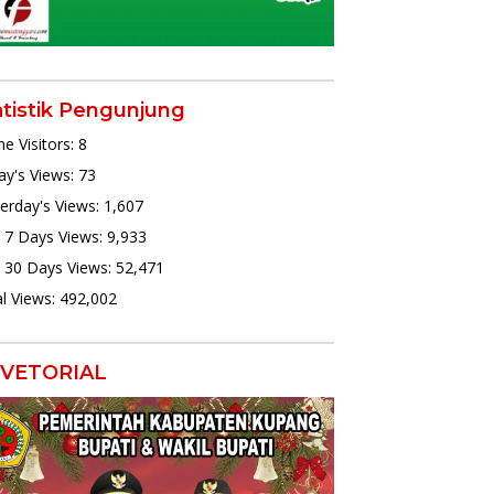
atistik Pengunjung
ne Visitors:
8
y's Views:
73
erday's Views:
1,607
 7 Days Views:
9,933
 30 Days Views:
52,471
l Views:
492,002
VETORIAL