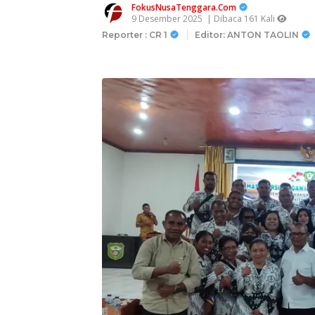
FokusNusaTenggara.Com
9 Desember 2025
| Dibaca 161 Kali
Reporter : CR 1
Editor: ANTON TAOLIN