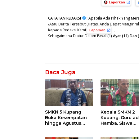
Laporkan
CATATAN REDAKSI
:
Apabila Ada Pihak Yang Mera
/Atau Berita Tersebut Diatas, Anda Dapat Mengirimk
Kepada Redaksi Kami
,
Laporkan
Sebagaimana Diatur Dalam
Pasal (1) Ayat (11) Da
Baca Juga
SMKN 5 Kupang
Kepala SMKN 2
Buka Kesempatan
Kupang: Guru ad
hingga Agustus
Hamba, Siswa
2026, Kuota 168
adalah Tuan ya
Siswa Baru Masih
Harus Dilayani