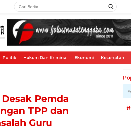
Politik
Hukum Dan Kriminal
Ekonomi
Kesehatan
Po
F
r Desak Pemda
#
tongan TPP dan
salah Guru