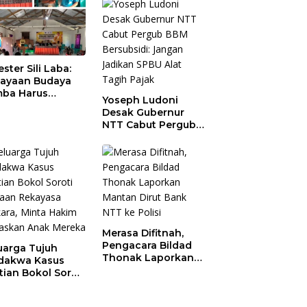
ester Sili Laba:
ayaan Budaya
ba Harus
Yoseph Ludoni
indungi agar
Desak Gubernur
nilai Ekonomi
NTT Cabut Pergub
BBM Bersubsidi:
Jangan Jadikan
SPBU Alat Tagih
Pajak
Merasa Difitnah,
Pengacara Bildad
uarga Tujuh
Thonak Laporkan
dakwa Kasus
Mantan Dirut Bank
tian Bokol Soroti
NTT ke Polisi
aan Rekayasa
kara, Minta