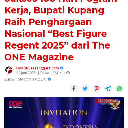
Kerja, Bupati Kupang
Raih Penghargaan
Nasional “Best Figure
Regent 2025” dari The
ONE Magazine
FokusNusaTenggara.Com
24 Juni 2025
| Dibaca 381 Kali
Editor: ANTON TAOLIN