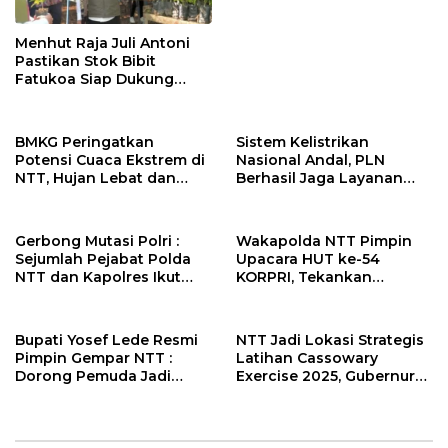
Layanan Terbaik Untuk
Para Pemudik
Menhut Raja Juli Antoni
Pastikan Stok Bibit
Fatukoa Siap Dukung
Penghijauan Nasional
BMKG Peringatkan
Sistem Kelistrikan
Potensi Cuaca Ekstrem di
Nasional Andal, PLN
NTT, Hujan Lebat dan
Berhasil Jaga Layanan
Angin Kencang Mengintai
Momen Pergantian Tahun
17-23 Januari 2026
Gerbong Mutasi Polri :
Wakapolda NTT Pimpin
Sejumlah Pejabat Polda
Upacara HUT ke-54
NTT dan Kapolres Ikut
KORPRI, Tekankan
Dimutasi
Profesionalisme dan
Integritas ASN
Bupati Yosef Lede Resmi
NTT Jadi Lokasi Strategis
Pimpin Gempar NTT :
Latihan Cassowary
Dorong Pemuda Jadi
Exercise 2025, Gubernur
Pembaharu
Melki Dukung Kerja Sama
Pemetaan Laut