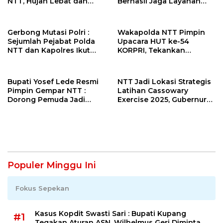
NTT, Hujan Lebat dan
Berhasil Jaga Layanan
Angin Kencang Mengintai
Momen Pergantian Tahun
17-23 Januari 2026
Gerbong Mutasi Polri :
Wakapolda NTT Pimpin
Sejumlah Pejabat Polda
Upacara HUT ke-54
NTT dan Kapolres Ikut
KORPRI, Tekankan
Dimutasi
Profesionalisme dan
Integritas ASN
Bupati Yosef Lede Resmi
NTT Jadi Lokasi Strategis
Pimpin Gempar NTT :
Latihan Cassowary
Dorong Pemuda Jadi
Exercise 2025, Gubernur
Pembaharu
Melki Dukung Kerja Sama
Pemetaan Laut
Populer Minggu Ini
Fokus Sepekan
Kasus Kopdit Swasti Sari : Bupati Kupang
#1
Tegakan Aturan ASN, Wilhelmus Geri Diminta