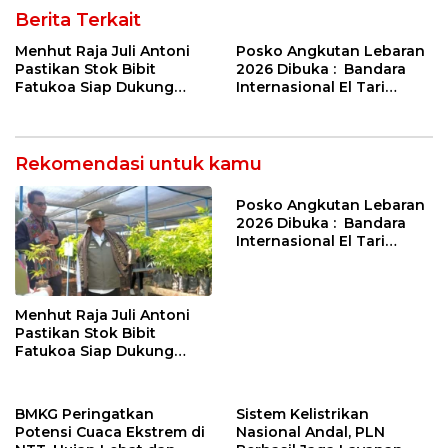
Berita Terkait
Menhut Raja Juli Antoni
Posko Angkutan Lebaran
Pastikan Stok Bibit
2026 Dibuka : Bandara
Fatukoa Siap Dukung
Internasional El Tari
Penghijauan Nasional
Kupang Akan Memberikan
Layanan Terbaik Untuk
Para Pemudik
Rekomendasi untuk kamu
Posko Angkutan Lebaran
2026 Dibuka : Bandara
Internasional El Tari
Kupang Akan Memberikan
Layanan Terbaik Untuk
Para Pemudik
Menhut Raja Juli Antoni
Pastikan Stok Bibit
Fatukoa Siap Dukung
Penghijauan Nasional
BMKG Peringatkan
Sistem Kelistrikan
Potensi Cuaca Ekstrem di
Nasional Andal, PLN