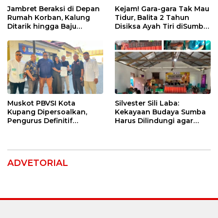
Jambret Beraksi di Depan
Kejam! Gara-gara Tak Mau
Rumah Korban, Kalung
Tidur, Balita 2 Tahun
Ditarik hingga Baju
Disiksa Ayah Tiri diSumba
Robek! CCTV Bongkar
Timur : Dicambuk Kabel,
Jejak Terduga Pelaku
Mata Dioles Balsem
hingga Direndam Air Es
Muskot PBVSI Kota
Silvester Sili Laba:
Kupang Dipersoalkan,
Kekayaan Budaya Sumba
Pengurus Definitif
Harus Dilindungi agar
Laporkan Empat Orang ke
Bernilai Ekonomi
Polisi
ADVETORIAL