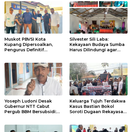
hingga Direndam Air Es
Muskot PBVSI Kota
Silvester Sili Laba:
Kupang Dipersoalkan,
Kekayaan Budaya Sumba
Pengurus Definitif
Harus Dilindungi agar
Laporkan Empat Orang ke
Bernilai Ekonomi
Polisi
Yoseph Ludoni Desak
Keluarga Tujuh Terdakwa
Gubernur NTT Cabut
Kasus Bastian Bokol
Pergub BBM Bersubsidi:
Soroti Dugaan Rekayasa
Jangan Jadikan SPBU Alat
Perkara, Minta Hakim
Tagih Pajak
Bebaskan Anak Mereka