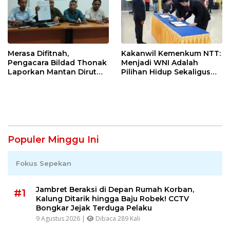
Merasa Difitnah,
Kakanwil Kemenkum NTT:
Pengacara Bildad Thonak
Menjadi WNI Adalah
Laporkan Mantan Dirut
Pilihan Hidup Sekaligus
Bank NTT ke Polisi
Tanggung Jawab
Kebangsaan
Populer Minggu Ini
Fokus Sepekan
Jambret Beraksi di Depan Rumah Korban,
#1
Kalung Ditarik hingga Baju Robek! CCTV
Bongkar Jejak Terduga Pelaku
9 Agustus 2026 |
Dibaca 289 Kali