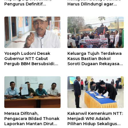
Pengurus Definitif
Harus Dilindungi agar
Laporkan Empat Orang ke
Bernilai Ekonomi
Polisi
Yoseph Ludoni Desak
Keluarga Tujuh Terdakwa
Gubernur NTT Cabut
Kasus Bastian Bokol
Pergub BBM Bersubsidi:
Soroti Dugaan Rekayasa
Jangan Jadikan SPBU Alat
Perkara, Minta Hakim
Tagih Pajak
Bebaskan Anak Mereka
Merasa Difitnah,
Kakanwil Kemenkum NTT:
Pengacara Bildad Thonak
Menjadi WNI Adalah
Laporkan Mantan Dirut
Pilihan Hidup Sekaligus