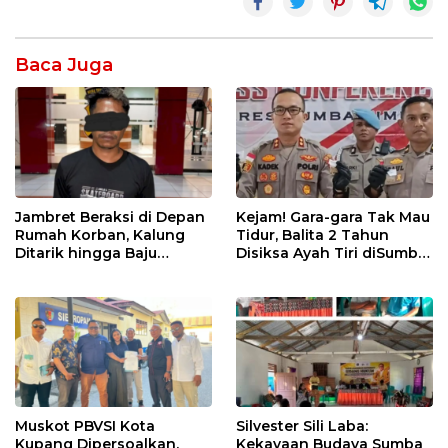
Baca Juga
Jambret Beraksi di Depan
Kejam! Gara-gara Tak Mau
Rumah Korban, Kalung
Tidur, Balita 2 Tahun
Ditarik hingga Baju
Disiksa Ayah Tiri diSumba
Robek! CCTV Bongkar
Timur : Dicambuk Kabel,
Jejak Terduga Pelaku
Mata Dioles Balsem
hingga Direndam Air Es
Muskot PBVSI Kota
Silvester Sili Laba:
Kupang Dipersoalkan,
Kekayaan Budaya Sumba