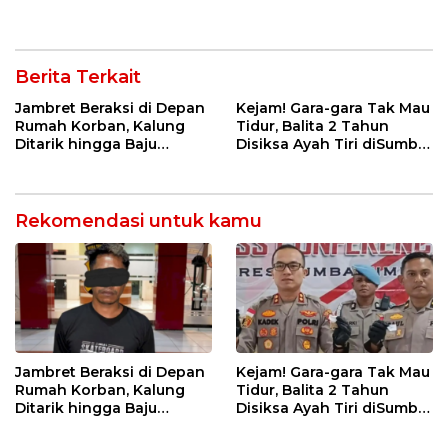
Bank NTT ke Polisi
Tanggung Jawab
Kebangsaan
Berita Terkait
Jambret Beraksi di Depan
Kejam! Gara-gara Tak Mau
Rumah Korban, Kalung
Tidur, Balita 2 Tahun
Ditarik hingga Baju
Disiksa Ayah Tiri diSumba
Robek! CCTV Bongkar
Timur : Dicambuk Kabel,
Jejak Terduga Pelaku
Mata Dioles Balsem
hingga Direndam Air Es
Rekomendasi untuk kamu
Jambret Beraksi di Depan
Kejam! Gara-gara Tak Mau
Rumah Korban, Kalung
Tidur, Balita 2 Tahun
Ditarik hingga Baju
Disiksa Ayah Tiri diSumba
Robek! CCTV Bongkar
Timur : Dicambuk Kabel,
Jejak Terduga Pelaku
Mata Dioles Balsem