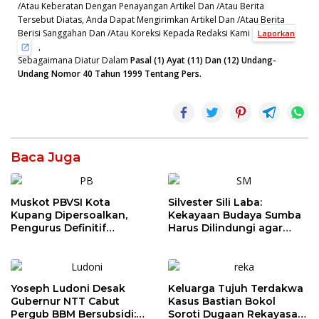
/Atau Keberatan Dengan Penayangan Artikel Dan /Atau Berita
Tersebut Diatas, Anda Dapat Mengirimkan Artikel Dan /Atau Berita
Berisi Sanggahan Dan /Atau Koreksi Kepada Redaksi Kami
Laporkan
,
Sebagaimana Diatur Dalam
Pasal (1) Ayat (11) Dan (12) Undang-
Undang Nomor 40 Tahun 1999 Tentang Pers.
Baca Juga
Muskot PBVSI Kota
Silvester Sili Laba:
Kupang Dipersoalkan,
Kekayaan Budaya Sumba
Pengurus Definitif
Harus Dilindungi agar
Laporkan Empat Orang ke
Bernilai Ekonomi
Polisi
Yoseph Ludoni Desak
Keluarga Tujuh Terdakwa
Gubernur NTT Cabut
Kasus Bastian Bokol
Pergub BBM Bersubsidi:
Soroti Dugaan Rekayasa