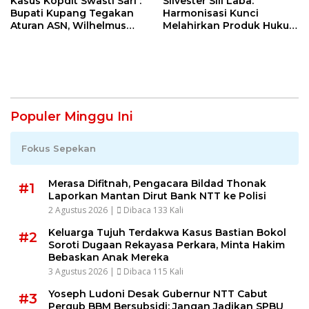
Kasus Kopdit Swasti Sari :
Silvester Sili Laba:
Bupati Kupang Tegakan
Harmonisasi Kunci
Aturan ASN, Wilhelmus
Melahirkan Produk Hukum
Geri Diminta Memilih
Daerah yang Berkualitas
Jabatan Sebelum 3
dan Berkepastian Hukum
Agustus
Populer Minggu Ini
Fokus Sepekan
Merasa Difitnah, Pengacara Bildad Thonak
#1
Laporkan Mantan Dirut Bank NTT ke Polisi
2 Agustus 2026 |
Dibaca 133 Kali
Keluarga Tujuh Terdakwa Kasus Bastian Bokol
#2
Soroti Dugaan Rekayasa Perkara, Minta Hakim
Bebaskan Anak Mereka
3 Agustus 2026 |
Dibaca 115 Kali
Yoseph Ludoni Desak Gubernur NTT Cabut
#3
Pergub BBM Bersubsidi: Jangan Jadikan SPBU