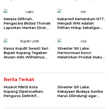
Jangan Jadikan SPBU Alat
Perkara, Minta Hakim
Tagih Pajak
Bebaskan Anak Mereka
Merasa Difitnah,
Kakanwil Kemenkum NTT:
Pengacara Bildad Thonak
Menjadi WNI Adalah
Laporkan Mantan Dirut
Pilihan Hidup Sekaligus
Bank NTT ke Polisi
Tanggung Jawab
Kebangsaan
Kasus Kopdit Swasti Sari :
Silvester Sili Laba:
Bupati Kupang Tegakan
Harmonisasi Kunci
Aturan ASN, Wilhelmus
Melahirkan Produk Hukum
Geri Diminta Memilih
Daerah yang Berkualitas
Jabatan Sebelum 3
dan Berkepastian Hukum
Agustus
Berita Terkait
Muskot PBVSI Kota
Silvester Sili Laba:
Kupang Dipersoalkan,
Kekayaan Budaya Sumba
Pengurus Definitif
Harus Dilindungi agar
Laporkan Empat Orang ke
Bernilai Ekonomi
Polisi