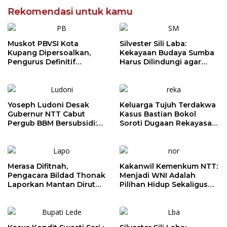
Rekomendasi untuk kamu
Muskot PBVSI Kota
Silvester Sili Laba:
Kupang Dipersoalkan,
Kekayaan Budaya Sumba
Pengurus Definitif
Harus Dilindungi agar
Laporkan Empat Orang ke
Bernilai Ekonomi
Polisi
Yoseph Ludoni Desak
Keluarga Tujuh Terdakwa
Gubernur NTT Cabut
Kasus Bastian Bokol
Pergub BBM Bersubsidi:
Soroti Dugaan Rekayasa
Jangan Jadikan SPBU Alat
Perkara, Minta Hakim
Tagih Pajak
Bebaskan Anak Mereka
Merasa Difitnah,
Kakanwil Kemenkum NTT:
Pengacara Bildad Thonak
Menjadi WNI Adalah
Laporkan Mantan Dirut
Pilihan Hidup Sekaligus
Bank NTT ke Polisi
Tanggung Jawab
Kebangsaan