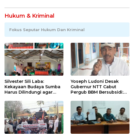
Hukum & Kriminal
Fokus Seputar Hukum Dan Kriminal
Silvester Sili Laba:
Yoseph Ludoni Desak
Kekayaan Budaya Sumba
Gubernur NTT Cabut
Harus Dilindungi agar
Pergub BBM Bersubsidi:
Bernilai Ekonomi
Jangan Jadikan SPBU Alat
Tagih Pajak