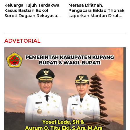
Keluarga Tujuh Terdakwa
Merasa Difitnah,
Kasus Bastian Bokol
Pengacara Bildad Thonak
Soroti Dugaan Rekayasa
Laporkan Mantan Dirut
Perkara, Minta Hakim
Bank NTT ke Polisi
Bebaskan Anak Mereka
ADVETORIAL