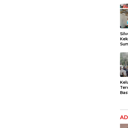
Silv
Kek
Sum
Dil
Ber
Kel
Ter
Bas
Dug
Per
Hak
Ana
AD