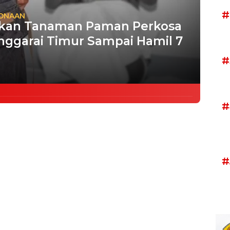
#
PONAAN
akan Tanaman Paman Perkosa
nggarai Timur Sampai Hamil 7
#
#
#