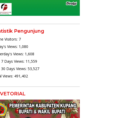
atistik Pengunjung
ne Visitors:
7
y's Views:
1,080
erday's Views:
1,608
 7 Days Views:
11,559
 30 Days Views:
53,527
l Views:
491,402
VETORIAL