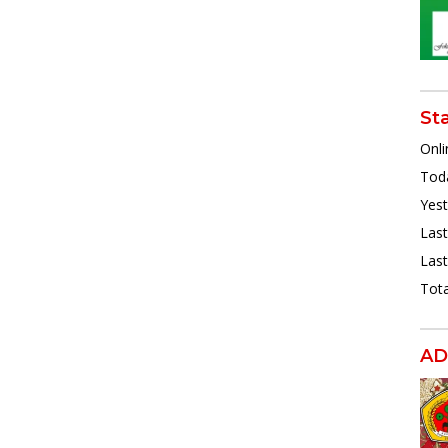
St
Onli
Toda
Yest
Last
Last
Tota
AD