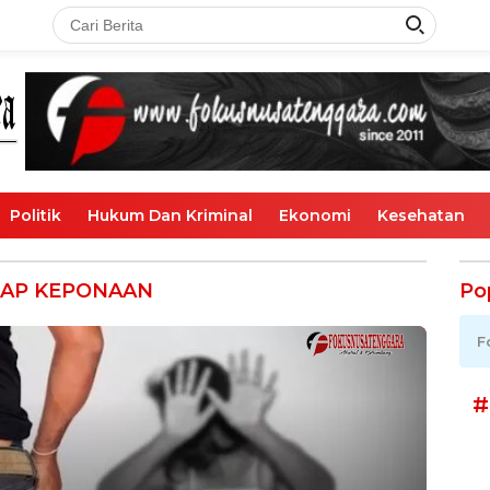
Politik
Hukum Dan Kriminal
Ekonomi
Kesehatan
DAP KEPONAAN
Po
F
#