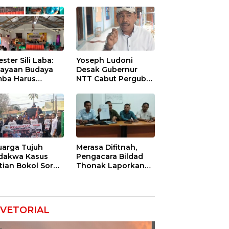
ester Sili Laba:
Yoseph Ludoni
ayaan Budaya
Desak Gubernur
ba Harus
NTT Cabut Pergub
indungi agar
BBM Bersubsidi:
nilai Ekonomi
Jangan Jadikan
SPBU Alat Tagih
Pajak
uarga Tujuh
Merasa Difitnah,
dakwa Kasus
Pengacara Bildad
tian Bokol Soroti
Thonak Laporkan
aan Rekayasa
Mantan Dirut Bank
kara, Minta
NTT ke Polisi
im Bebaskan
k Mereka
VETORIAL