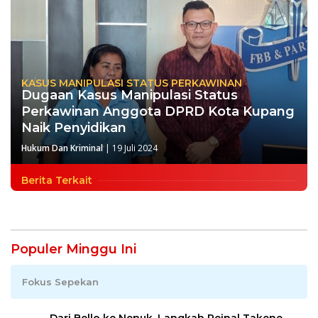
KASUS MANIPULASI STATUS PERKAWINAN
Dugaan Kasus Manipulasi Status
Perkawinan Anggota DPRD Kota Kupang
Naik Penyidikan
Hukum Dan Kriminal
|
19 Juli 2024
Berita Terkait
Populer Minggu Ini
Fokus Sepekan
Dari Bello ke Nenuk, Langkah Reinal Takene