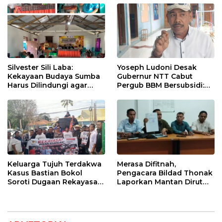
Silvester Sili Laba:
Yoseph Ludoni Desak
Kekayaan Budaya Sumba
Gubernur NTT Cabut
Harus Dilindungi agar
Pergub BBM Bersubsidi:
Bernilai Ekonomi
Jangan Jadikan SPBU Alat
Tagih Pajak
Keluarga Tujuh Terdakwa
Merasa Difitnah,
Kasus Bastian Bokol
Pengacara Bildad Thonak
Soroti Dugaan Rekayasa
Laporkan Mantan Dirut
Perkara, Minta Hakim
Bank NTT ke Polisi
Bebaskan Anak Mereka