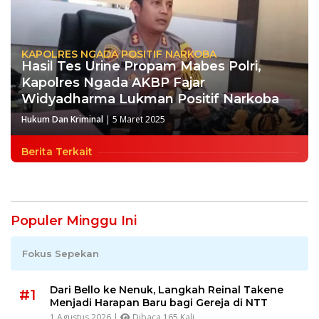
KAPOLRES NGADA POSITIF NARKOBA
Hasil Tes Urine Propam Mabes Polri,
Kapolres Ngada AKBP Fajar
Widyadharma Lukman Positif Narkoba
Hukum Dan Kriminal
|
5 Maret 2025
Berita Terkait
Populer Minggu Ini
Fokus Sepekan
Dari Bello ke Nenuk, Langkah Reinal Takene
#1
Menjadi Harapan Baru bagi Gereja di NTT
1 Agustus 2026 |
Dibaca 165 Kali