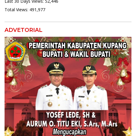
Last 30 Days Views:
52,446
Total Views:
491,977
ADVETORIAL