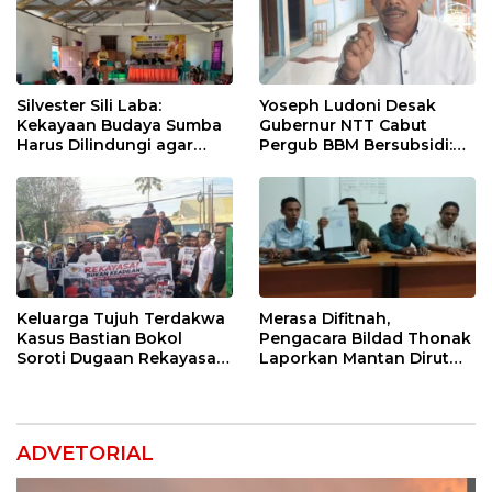
Silvester Sili Laba:
Yoseph Ludoni Desak
Kekayaan Budaya Sumba
Gubernur NTT Cabut
Harus Dilindungi agar
Pergub BBM Bersubsidi:
Bernilai Ekonomi
Jangan Jadikan SPBU Alat
Tagih Pajak
Keluarga Tujuh Terdakwa
Merasa Difitnah,
Kasus Bastian Bokol
Pengacara Bildad Thonak
Soroti Dugaan Rekayasa
Laporkan Mantan Dirut
Perkara, Minta Hakim
Bank NTT ke Polisi
Bebaskan Anak Mereka
ADVETORIAL