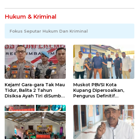
Hukum & Kriminal
Fokus Seputar Hukum Dan Kriminal
Kejam! Gara-gara Tak Mau
Muskot PBVSI Kota
Tidur, Balita 2 Tahun
Kupang Dipersoalkan,
Disiksa Ayah Tiri diSumba
Pengurus Definitif
Timur : Dicambuk Kabel,
Laporkan Empat Orang ke
Mata Dioles Balsem
Polisi
hingga Direndam Air Es