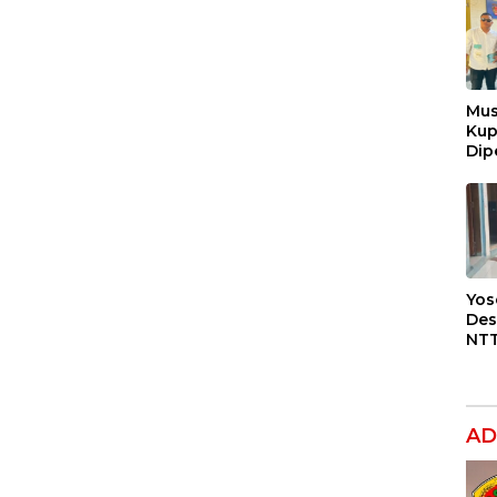
Mus
Ku
Dip
Pen
Lap
Ora
Yos
Des
NTT
BBM
Jan
SPB
Paj
AD