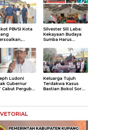
kot PBVSI Kota
Silvester Sili Laba:
pang
Kekayaan Budaya
ersoalkan,
Sumba Harus
gurus Definitif
Dilindungi agar
orkan Empat
Bernilai Ekonomi
ng ke Polisi
eph Ludoni
Keluarga Tujuh
ak Gubernur
Terdakwa Kasus
 Cabut Pergub
Bastian Bokol Soroti
 Bersubsidi:
Dugaan Rekayasa
gan Jadikan
Perkara, Minta
U Alat Tagih
Hakim Bebaskan
ak
Anak Mereka
VETORIAL