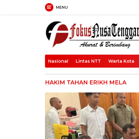
Langsung
MENU
ke
konten
Nasional
Lintas NTT
Warta Kota
HAKIM TAHAN ERIKH MELA