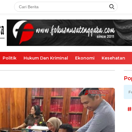
Politik
Hukum Dan Kriminal
Ekonomi
Kesehatan
Po
F
#