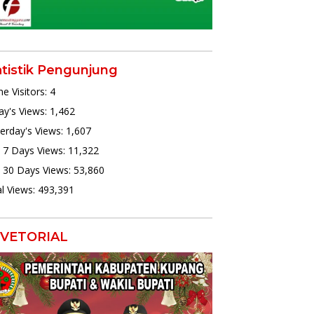
atistik Pengunjung
ne Visitors:
4
y's Views:
1,462
erday's Views:
1,607
 7 Days Views:
11,322
 30 Days Views:
53,860
l Views:
493,391
VETORIAL