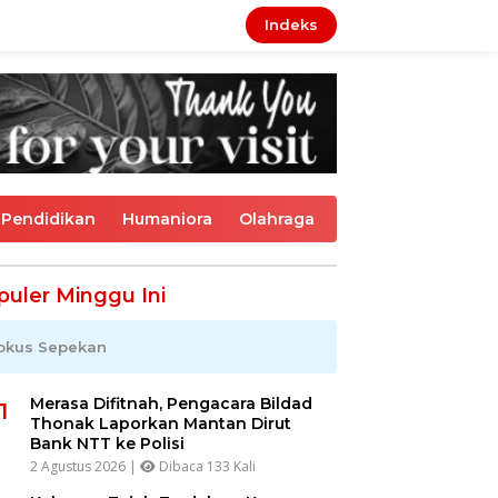
Indeks
Pendidikan
Humaniora
Olahraga
puler Minggu Ini
okus Sepekan
Merasa Difitnah, Pengacara Bildad
1
Thonak Laporkan Mantan Dirut
Bank NTT ke Polisi
2 Agustus 2026 |
Dibaca 133 Kali