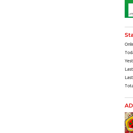
St
Onli
Toda
Yest
Last
Last
Tota
AD