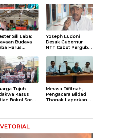
ester Sili Laba:
Yoseph Ludoni
ayaan Budaya
Desak Gubernur
ba Harus
NTT Cabut Pergub
indungi agar
BBM Bersubsidi:
nilai Ekonomi
Jangan Jadikan
SPBU Alat Tagih
Pajak
uarga Tujuh
Merasa Difitnah,
dakwa Kasus
Pengacara Bildad
tian Bokol Soroti
Thonak Laporkan
aan Rekayasa
Mantan Dirut Bank
kara, Minta
NTT ke Polisi
im Bebaskan
k Mereka
VETORIAL