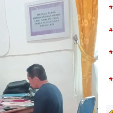
#
#
#
#