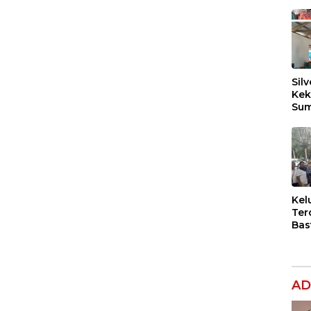
Silv
Kek
Sum
Dil
Ber
Kel
Ter
Bas
Dug
Per
Hak
Ana
AD