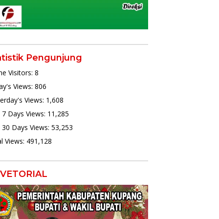
atistik Pengunjung
ne Visitors:
8
y's Views:
806
erday's Views:
1,608
 7 Days Views:
11,285
 30 Days Views:
53,253
l Views:
491,128
VETORIAL