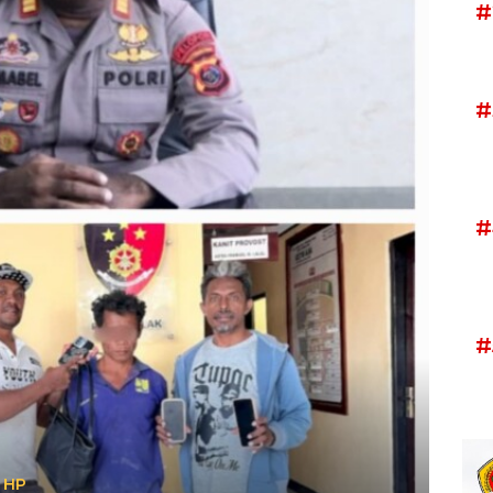
#
#
#
#
 HP