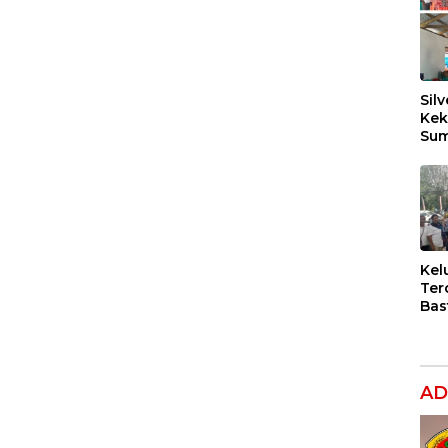
Silv
Kek
Sum
Dil
Ber
Kel
Ter
Bas
Dug
Per
Hak
Ana
AD