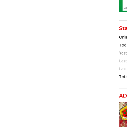
St
Onli
Toda
Yest
Last
Last
Tota
AD