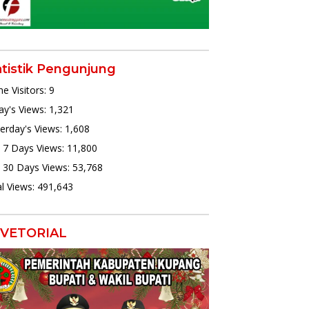
atistik Pengunjung
ne Visitors:
9
y's Views:
1,321
erday's Views:
1,608
 7 Days Views:
11,800
 30 Days Views:
53,768
l Views:
491,643
VETORIAL