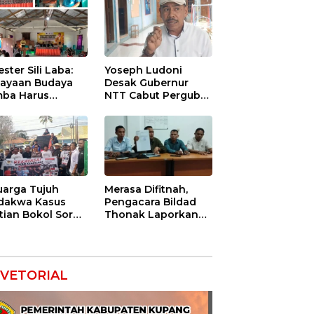
ester Sili Laba:
Yoseph Ludoni
ayaan Budaya
Desak Gubernur
ba Harus
NTT Cabut Pergub
indungi agar
BBM Bersubsidi:
nilai Ekonomi
Jangan Jadikan
SPBU Alat Tagih
Pajak
uarga Tujuh
Merasa Difitnah,
dakwa Kasus
Pengacara Bildad
tian Bokol Soroti
Thonak Laporkan
aan Rekayasa
Mantan Dirut Bank
kara, Minta
NTT ke Polisi
im Bebaskan
k Mereka
VETORIAL