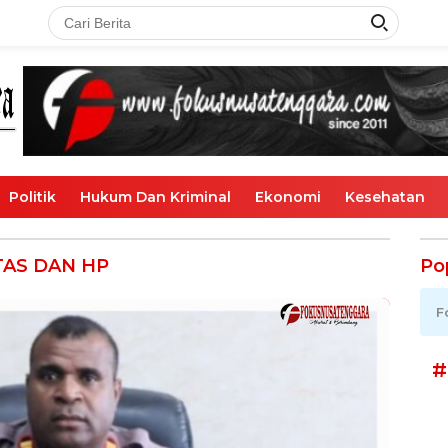
Politik
Hukum Dan Kriminal
Ekonomi
Kesehatan
TAS DAN HP
Po
F
#